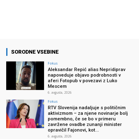
SORODNE VSEBINE
Fokus
Aleksandar Repić alias Nepridiprav
napoveduje objavo podrobnosti v
aferi Fotopub v povezavi z Luko
Mescem
6. avgusta, 2026
Fokus
RTV Slovenija nadaljuje s političnim
aktivizmom – za njene novinarje bolj
pomembno, če se bo v primeru
zavržene ovadbe zunanji minister
opravičil Fajonovi, kot...
6. avgusta, 2026