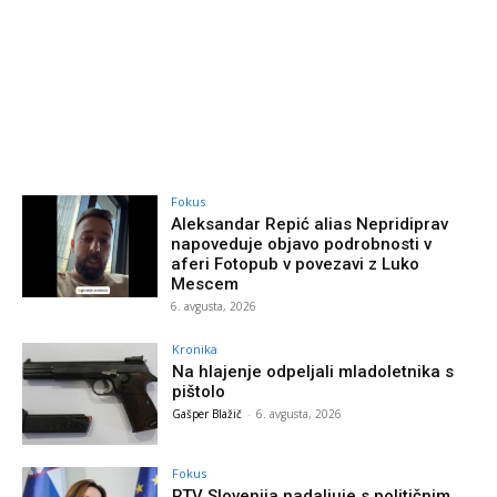
Fokus
Aleksandar Repić alias Nepridiprav
napoveduje objavo podrobnosti v
aferi Fotopub v povezavi z Luko
Mescem
6. avgusta, 2026
Kronika
Na hlajenje odpeljali mladoletnika s
pištolo
Gašper Blažič
-
6. avgusta, 2026
Fokus
RTV Slovenija nadaljuje s političnim