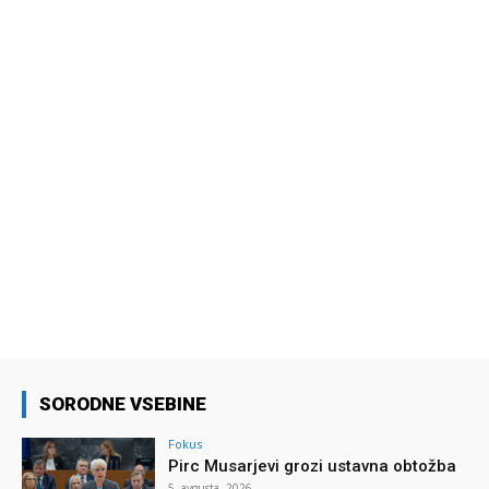
SORODNE VSEBINE
Fokus
Pirc Musarjevi grozi ustavna obtožba
5. avgusta, 2026