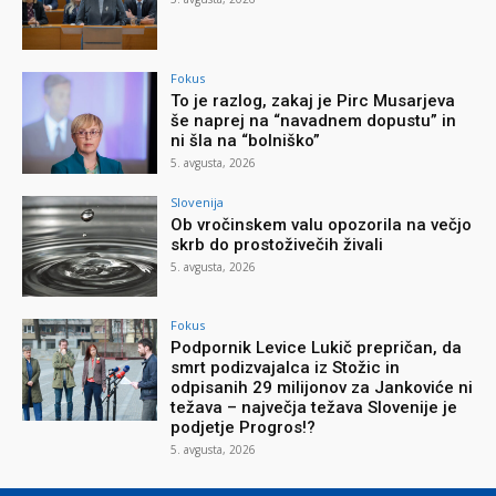
Fokus
To je razlog, zakaj je Pirc Musarjeva
še naprej na “navadnem dopustu” in
ni šla na “bolniško”
5. avgusta, 2026
Slovenija
Ob vročinskem valu opozorila na večjo
skrb do prostoživečih živali
5. avgusta, 2026
Fokus
Podpornik Levice Lukič prepričan, da
smrt podizvajalca iz Stožic in
odpisanih 29 milijonov za Jankoviće ni
težava – največja težava Slovenije je
podjetje Progros!?
5. avgusta, 2026