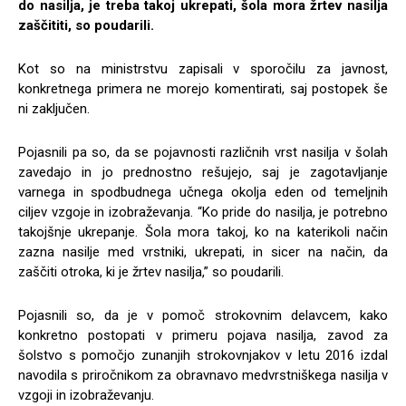
do nasilja, je treba takoj ukrepati, šola mora žrtev nasilja
zaščititi, so poudarili.
Kot so na ministrstvu zapisali v sporočilu za javnost,
konkretnega primera ne morejo komentirati, saj postopek še
ni zaključen.
Pojasnili pa so, da se pojavnosti različnih vrst nasilja v šolah
zavedajo in jo prednostno rešujejo, saj je zagotavljanje
varnega in spodbudnega učnega okolja eden od temeljnih
ciljev vzgoje in izobraževanja. “Ko pride do nasilja, je potrebno
takojšnje ukrepanje. Šola mora takoj, ko na katerikoli način
zazna nasilje med vrstniki, ukrepati, in sicer na način, da
zaščiti otroka, ki je žrtev nasilja,” so poudarili.
Pojasnili so, da je v pomoč strokovnim delavcem, kako
konkretno postopati v primeru pojava nasilja, zavod za
šolstvo s pomočjo zunanjih strokovnjakov v letu 2016 izdal
navodila s priročnikom za obravnavo medvrstniškega nasilja v
vzgoji in izobraževanju.