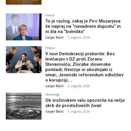
Fokus
To je razlog, zakaj je Pirc Musarjeva
še naprej na “navadnem dopustu” in
ni šla na “bolniško”
Gašper Blažič
-
5. avgusta, 2026
Fokus
V novi Demokraciji preberite: Bes
levičarjev v DZ proti Zoranu
Stevanoviću; Zlorabe slovenske
pomladi; Revizije in okostnjaki iz
omar; Jesenski referendum odločitev
o korupciji;...
Gašper Blažič
-
5. avgusta, 2026
Slovenija
Ob vročinskem valu opozorila na večjo
skrb do prostoživečih živali
Gašper Blažič
-
5. avgusta, 2026