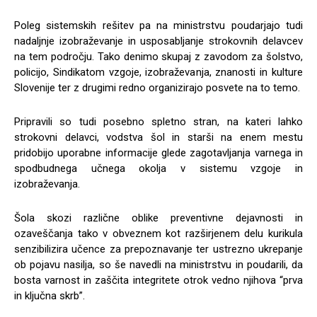
Poleg sistemskih rešitev pa na ministrstvu poudarjajo tudi
nadaljnje izobraževanje in usposabljanje strokovnih delavcev
na tem področju. Tako denimo skupaj z zavodom za šolstvo,
policijo, Sindikatom vzgoje, izobraževanja, znanosti in kulture
Slovenije ter z drugimi redno organizirajo posvete na to temo.
Pripravili so tudi posebno spletno stran, na kateri lahko
strokovni delavci, vodstva šol in starši na enem mestu
pridobijo uporabne informacije glede zagotavljanja varnega in
spodbudnega učnega okolja v sistemu vzgoje in
izobraževanja.
Šola skozi različne oblike preventivne dejavnosti in
ozaveščanja tako v obveznem kot razširjenem delu kurikula
senzibilizira učence za prepoznavanje ter ustrezno ukrepanje
ob pojavu nasilja, so še navedli na ministrstvu in poudarili, da
bosta varnost in zaščita integritete otrok vedno njihova “prva
in ključna skrb”.