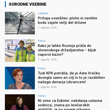
SORODNE VSEBINE
Lokalno
Prihaja osvežitev: plohe in nevihte
bodo zajele večji del države
7. avgusta, 2026
Fokus
Kako je lahko Rusinja prišla do
slovenskega državljanstva – kljub
zaporni kazni?
7. avgusta, 2026
Fokus
Tudi KPK potrdila, da je Asta Vrečko
dosegla samo en cilj in to je razdelitev
našega denarja izbrancem!
7. avgusta, 2026
Fokus
Ni zime za Eskime: nekdanja ustavna
sodnica, znana po levičarskih
stališčih, je po novem vrhovna