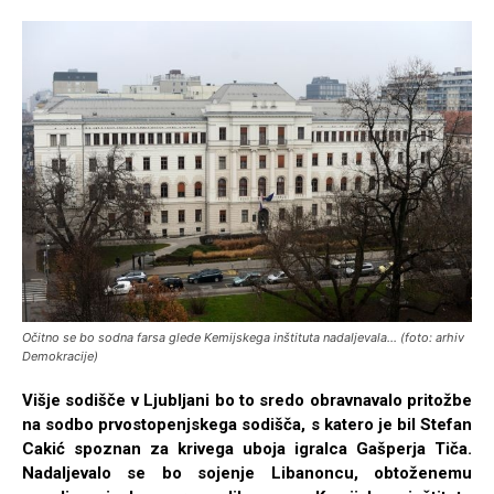
Očitno se bo sodna farsa glede Kemijskega inštituta nadaljevala... (foto: arhiv
Demokracije)
Višje sodišče v Ljubljani bo to sredo obravnavalo pritožbe
na sodbo prvostopenjskega sodišča, s katero je bil Stefan
Cakić spoznan za krivega uboja igralca Gašperja Tiča.
Nadaljevalo se bo sojenje Libanoncu, obtoženemu