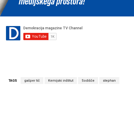
TAGS
gašper tič
Kemijski inštitut
Sodišče
stephan