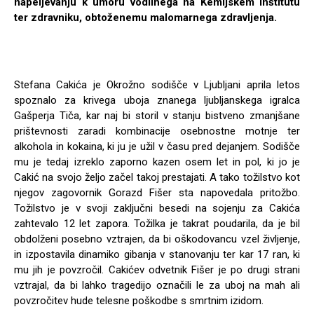
napeljevanju k umoru vodilnega na Kemijskem inštitutu
ter zdravniku, obtoženemu malomarnega zdravljenja.
Stefana Cakića je Okrožno sodišče v Ljubljani aprila letos
spoznalo za krivega uboja znanega ljubljanskega igralca
Gašperja Tiča, kar naj bi storil v stanju bistveno zmanjšane
prištevnosti zaradi kombinacije osebnostne motnje ter
alkohola in kokaina, ki ju je užil v času pred dejanjem. Sodišče
mu je tedaj izreklo zaporno kazen osem let in pol, ki jo je
Cakić na svojo željo začel takoj prestajati. A tako tožilstvo kot
njegov zagovornik Gorazd Fišer sta napovedala pritožbo.
Tožilstvo je v svoji zaključni besedi na sojenju za Cakića
zahtevalo 12 let zapora. Tožilka je takrat poudarila, da je bil
obdolženi posebno vztrajen, da bi oškodovancu vzel življenje,
in izpostavila dinamiko gibanja v stanovanju ter kar 17 ran, ki
mu jih je povzročil. Cakićev odvetnik Fišer je po drugi strani
vztrajal, da bi lahko tragedijo označili le za uboj na mah ali
povzročitev hude telesne poškodbe s smrtnim izidom.