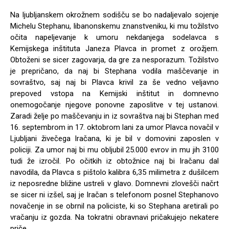
Na ljubljanskem okrožnem sodišču se bo nadaljevalo sojenje
Michelu Stephanu, libanonskemu znanstveniku, ki mu tožilstvo
očita napeljevanje k umoru nekdanjega sodelavca s
Kemijskega inštituta Janeza Plavca in promet z orožjem.
Obtoženi se sicer zagovarja, da gre za nesporazum. Tožilstvo
je prepričano, da naj bi Stephana vodila maščevanje in
sovraštvo, saj naj bi Plavca krivil za še vedno veljavno
prepoved vstopa na Kemijski inštitut in domnevno
onemogočanje njegove ponovne zaposlitve v tej ustanovi.
Zaradi želje po maščevanju in iz sovraštva naj bi Stephan med
16. septembrom in 17. oktobrom lani za umor Plavca novačil v
Ljubljani živečega Iračana, ki je bil v domovini zaposlen v
policiji. Za umor naj bi mu obljubil 25.000 evrov in mu jih 3100
tudi že izročil. Po očitkih iz obtožnice naj bi Iračanu dal
navodila, da Plavca s pištolo kalibra 6,35 milimetra z dušilcem
iz neposredne bližine ustreli v glavo. Domnevni zlovešči načrt
se sicer ni izšel, saj je Iračan s telefonom posnel Stephanovo
novačenje in se obrnil na policiste, ki so Stephana aretirali po
vračanju iz gozda. Na tokratni obravnavi pričakujejo nekatere
priče.