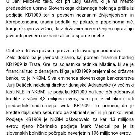
O Jani Miličevič tako, kot pri Lidiji Glavini, ki je na mesto
predsednice uprave Slovenskega državnega holdinga prišla iz
podjetja KB1909 ter s povsem neznanim življenjepisom in
kompetencami, uradni podatki ne pokažejo popolnoma nič,
kar je skrajno zavržno, da z državnim premoženjem upravljajo
javnosti povsem neznane ali celo sporne osebe.
Globoka država povsem prevzela državno gospodarstvo
Zelo dobro pa je javnosti znano, kaj pomeni finančni holding
KB1909 iz Trsta. Gre za solastnika tednika Mladina, ki se je
financiral tudi z denarjem, ki ga je KB1909 prejemal od državne
banke, to je NKBM. Siva eminenca slovenskega banksterstva
Jurij Detiček, nekdanji direktor dunajske Adriabanke (v večinski
lasti NLB in NKBM), je podjetju KB1909 na lepe oči odobraval
kredite v višini 4,3 milijona evrov, sam pa je bil hkrati tudi
predsednik nadzornega sveta KB1909. To pomeni, da je
kredite dajal sam sebi, nato pa zabrisal sledi in jih ni nikoli vrnil.
Podjetje KB1909 je NKBM oškodovalo za kar 4,3 milijona
evrov, njeno hčerinsko podjetje Mark Medical pa je iz
slovenskih bolnišnic počrpalo neverjetnih 196 milijonov evrov.