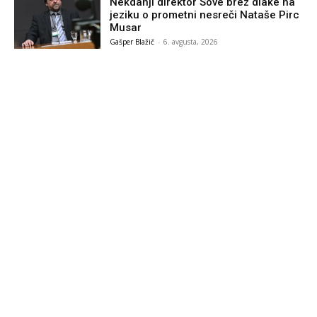
Nekdanji direktor Sove brez dlake na
jeziku o prometni nesreči Nataše Pirc
Musar
Gašper Blažič
-
6. avgusta, 2026