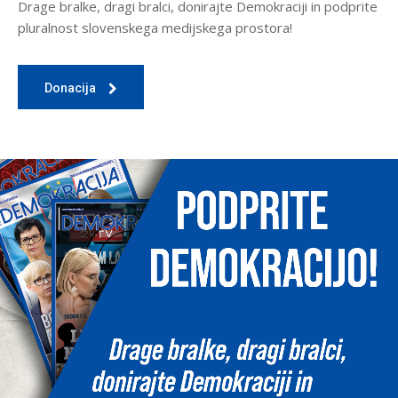
Drage bralke, dragi bralci, donirajte Demokraciji in podprite
pluralnost slovenskega medijskega prostora!
Donacija