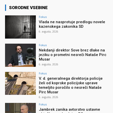
SORODNE VSEBINE
Fokus
Vlada ne nasprotuje predlogu novele
kazenskega zakonika SD
6. avgusta, 2026
Fokus
Nekdanji direktor Sove brez dlake na
jeziku o prometni nesreči Nataše Pirc
Musar
6. avgusta, 2026
Fokus
V. d. generalnega direktorja policije
želi od koprske policijske uprave
temeljito poročilo o nesreči Nataše
Pirc Musar
6. avgusta, 2026
Fokus
Jambrek zanika avtorstvo ustavne