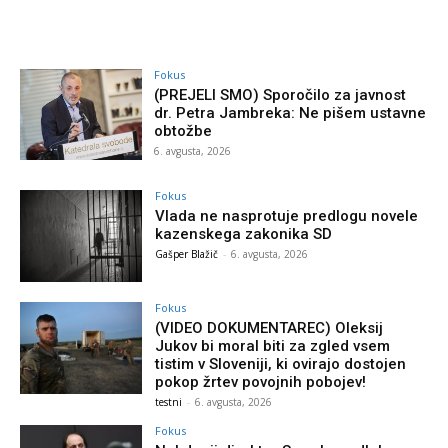
Fokus
(PREJELI SMO) Sporočilo za javnost
dr. Petra Jambreka: Ne pišem ustavne
obtožbe
6. avgusta, 2026
Fokus
Vlada ne nasprotuje predlogu novele
kazenskega zakonika SD
Gašper Blažič
-
6. avgusta, 2026
Fokus
(VIDEO DOKUMENTAREC) Oleksij
Jukov bi moral biti za zgled vsem
tistim v Sloveniji, ki ovirajo dostojen
pokop žrtev povojnih pobojev!
testni
-
6. avgusta, 2026
Fokus