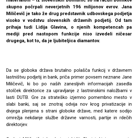
materialom – iz slovenskih bolnišnic so na račun bolnikov
skupno počrpali neverjetnih 196 milijonov evrov. Jana
Miličevič je tako že drug predstavnik udbovskega podjetja
visoko v vodstvu slovenskih državnih podjetij. Od tam
prihaja tudi Lidija Glavina, o njenih kompetencah pa
mediji pred nastopom funkcije niso izvedeli ničesar
drugega, kot to, da je ljubiteljica diamantov.
Da se globoka država brutalno polašča funkcij v državnem
lastništvu podjetij in bank, priča primer povsem neznane Jane
Miličevič, ki bo po naših zanesljivih informacijah zasedla
stolček direktorice za upravljanje z lastninskimi naložbami v
lasti DUTB. Gre za strateško izjemno pomembno mesto v
slabi banki, saj se znotraj odvija nov krog privatizacije in
divjega plenjena s strani globoke države, med katere sodijo
omrežja nekdanje službe državne varnosti, partije in rdečih
direktorjev.