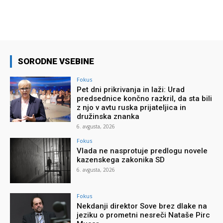
SORODNE VSEBINE
Fokus
Pet dni prikrivanja in laži: Urad
predsednice končno razkril, da sta bili
z njo v avtu ruska prijateljica in
družinska znanka
6. avgusta, 2026
Fokus
Vlada ne nasprotuje predlogu novele
kazenskega zakonika SD
6. avgusta, 2026
Fokus
Nekdanji direktor Sove brez dlake na
jeziku o prometni nesreči Nataše Pirc