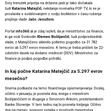
Svoj trenutek pripetja na državne jasli je tako dočakala
tudi
Katarina Matejčič
, nekdanja novinarka POP TV, ki se je
proslavila s sodelovanjem z vodjo biciklistov v času rušenja
prejšnje vlade
Jašo Jenullom
.
Portal
info360.si
je zdaj razkril, da je ministrtstvo za finance,
ki ga vodi Svobodin
Klemen Boštjančič
, tudi podpredsednik
vlade, z Matejčičevo sklenilo polletno pogodbo za 31.782
evrov ali 5.297 evrov mesečno. K temu je treba prišteti še 22-
odstotni davek na dodano vrednost (DDV). Ministrstvo za
finance je podpis pogodbe potrdilo.
In kaj počne Katarina Matejčič za 5.297 evrov
mesečno?
Snema podkaste na temo finančnega opismenjevanja. Doslej,
očitno v januarju, je posnela dva, enega z ministrom
Boštjančičem in drugega s Simonom Ankom, predstavnikom
Banke Slovenije. V tem tednu naj bi posnela tretjega. Očitno
dva na mesec, pogovor poteka v prostorih ministrstva.