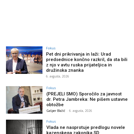
Fokus
Pet dni prikrivanja in laži: Urad
predsednice končno razkril, da sta bili
z njo v avtu ruska prijateljica in
družinska znanka
6. avgusta, 2026
Fokus
(PREJELI SMO) Sporočilo za javnost
dr. Petra Jambreka: Ne pišem ustavne
obtožbe
Gašper Blažič
-
6. avgusta, 2026
Fokus
Vlada ne nasprotuje predlogu novele
kazenskega zakonika SD