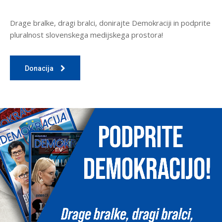
Drage bralke, dragi bralci, donirajte Demokraciji in podprite
pluralnost slovenskega medijskega prostora!
Donacija