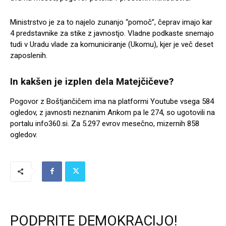
Ministrstvo je za to najelo zunanjo “pomoč”, čeprav imajo kar
4 predstavnike za stike z javnostjo. Vladne podkaste snemajo
tudi v Uradu vlade za komuniciranje (Ukomu), kjer je več deset
zaposlenih.
In kakšen je izplen dela Matejčičeve?
Pogovor z Boštjančičem ima na platformi Youtube vsega 584
ogledov, z javnosti neznanim Ankom pa le 274, so ugotovili na
portalu info360.si. Za 5.297 evrov mesečno, mizernih 858
ogledov.
PODPRITE DEMOKRACIJO!