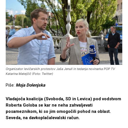
Organizator levičarskih protestov Jaša Jenull in tedanja novinarka POP TV
Katarina Matejčič (Foto: Twitter)
Piše:
Moja Dolenjska
Vladajoča koalicija (Svoboda, SD in Levica) pod vodstvom
Roberta Goloba se kar ne neha zahvaljevati
posameznikom, ki so jim omogočili pohod na oblast.
Seveda, na davkoplačalevalski račun.