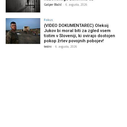
Gašper Blažič
-
6. avgusta, 2026
Fokus
(VIDEO DOKUMENTAREC) Oleksij
Jukov bi moral biti za zgled vsem
tistim v Sloveniji, ki ovirajo dostojen
pokop žrtev povojnih pobojev!
testni
-
6. avgusta, 2026