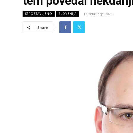
tem povedal nekdanji v
17. februarja, 2021
IZPOSTAVLJENO
SLOVENIJA
Share