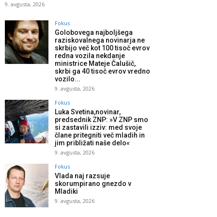
9. avgusta, 2026
Fokus
Golobovega najboljšega
raziskovalnega novinarja ne
skrbijo več kot 100 tisoč evrov
redna vozila nekdanje
ministrice Mateje Čalušič,
skrbi ga 40 tisoč evrov vredno
vozilo...
9. avgusta, 2026
Fokus
Luka Svetina,novinar,
predsednik ZNP: »V ZNP smo
si zastavili izziv: med svoje
člane pritegniti več mladih in
jim približati naše delo«
9. avgusta, 2026
Fokus
Vlada naj razsuje
skorumpirano gnezdo v
Mladiki
9. avgusta, 2026