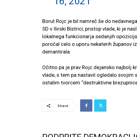
16, 2021
Borut Rojc je bil namreč še do nedavneg
SD v Ilirski Bistrici, pristop vlade, ki je n
lokalnega funkcionarja sedanjih opozicijs
poročal celo o uporu nekaterih županov iz
demantirala.
Očitno pa je prav Rojc dejansko najbolj k
vlade, s tem pa nastavil ogledalo svojim
ostalim tvorcem “destruktivne brezupnice
Share