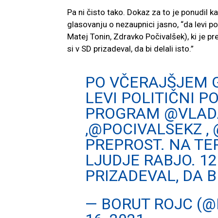
Pa ni čisto tako. Dokaz za to je ponudil kar
glasovanju o nezaupnici
jasno, “da levi 
Matej Tonin, Zdravko Počivalšek)
, ki je p
si v SD prizadeval, da bi delali isto.”
PO VČERAJŠJEM G
LEVI POLITIČNI 
PROGRAM
@VLAD
,
@POCIVALSEKZ
,
PREPROST. NA TE
LJUDJE RABJO. 12
PRIZADEVAL, DA BI
— BORUT ROJC (