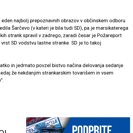
a eden najbolj prepoznavnih obrazov v občinskem odboru
asledila Šarčevo (v kateri je bila tudi SD), pa je marsikaterega
kih strank spravil v zadrego, zaradi česar je Požareport
 vrst SD vodstvu lastne stranke. SD je to takoj
ratko in jedrnato povzel bistvo načina delovanja sedanje
 sedaj že nekdanjim strankarskim tovarišem in vsem
”.