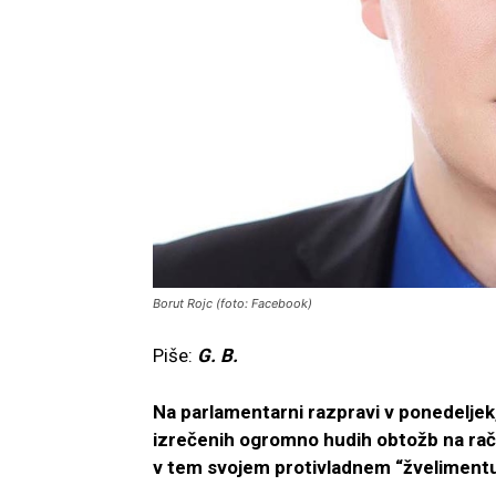
Borut Rojc (foto: Facebook)
Piše:
G. B.
Na parlamentarni razpravi v ponedeljek, 
izrečenih ogromno hudih obtožb na raču
v tem svojem protivladnem “žveliment