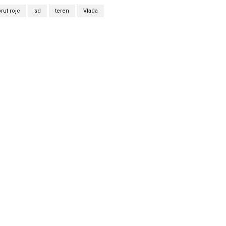
rut rojc
sd
teren
Vlada