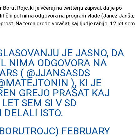
 Borut Rojc, ki je včeraj na twitterju zapisal, da je po
politični pol nima odgovora na program vlade (Janez Janša,
reprost. Na teren gredo vprašat, kaj ljudje rabijo. 12 let sem
LASOVANJU JE JASNO, DA
POL NIMA ODGOVORA NA
ARS
(
@JJANSASDS
@MATEJTONIN
), KI JE
REN GREJO PRAŠAT KAJ
 LET SEM SI V SD
 DELALI ISTO.
@BORUTROJC)
FEBRUARY