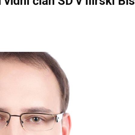
idni član SD v Ilirski Bis