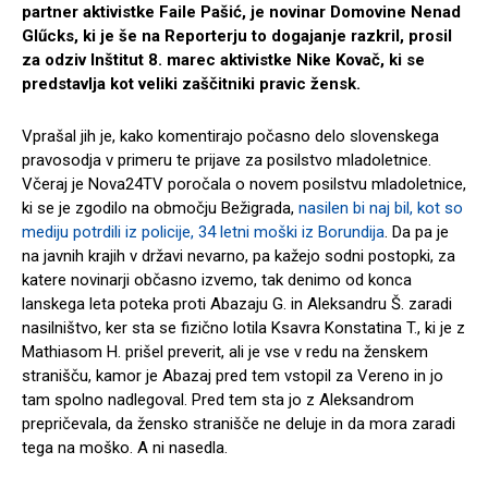
partner aktivistke Faile Pašić, je novinar Domovine Nenad
Glűcks, ki je še na Reporterju to dogajanje razkril, prosil
za odziv Inštitut 8. marec aktivistke Nike Kovač, ki se
predstavlja kot veliki zaščitniki pravic žensk.
Vprašal jih je, kako komentirajo počasno delo slovenskega
pravosodja v primeru te prijave za posilstvo mladoletnice.
Včeraj je Nova24TV poročala o novem posilstvu mladoletnice,
ki se je zgodilo na območju Bežigrada,
nasilen bi naj bil, kot so
mediju potrdili iz policije, 34 letni moški iz Borundija
. Da pa je
na javnih krajih v državi nevarno, pa kažejo sodni postopki, za
katere novinarji občasno izvemo, tak denimo od konca
lanskega leta poteka proti Abazaju G. in Aleksandru Š. zaradi
nasilništvo, ker sta se fizično lotila Ksavra Konstatina T., ki je z
Mathiasom H. prišel preverit, ali je vse v redu na ženskem
stranišču, kamor je Abazaj pred tem vstopil za Vereno in jo
tam spolno nadlegoval. Pred tem sta jo z Aleksandrom
prepričevala, da žensko stranišče ne deluje in da mora zaradi
tega na moško. A ni nasedla.