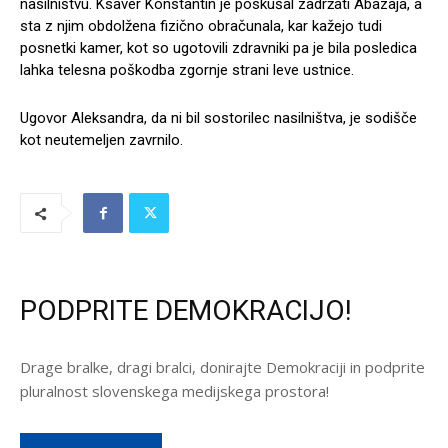
nasilništvu. Ksaver Konstantin je poskušal zadržati Abazaja, a
sta z njim obdolžena fizično obračunala, kar kažejo tudi
posnetki kamer, kot so ugotovili zdravniki pa je bila posledica
lahka telesna poškodba zgornje strani leve ustnice.
Ugovor Aleksandra, da ni bil sostorilec nasilništva, je sodišče
kot neutemeljen zavrnilo.
PODPRITE DEMOKRACIJO!
Drage bralke, dragi bralci, donirajte Demokraciji in podprite
pluralnost slovenskega medijskega prostora!