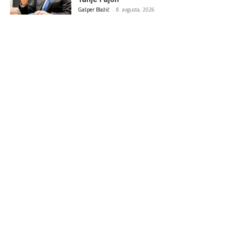
Gašper Blažič
-
8. avgusta, 2026