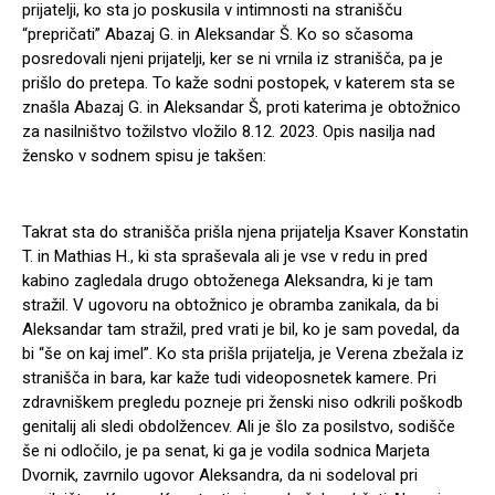
prijatelji, ko sta jo poskusila v intimnosti na stranišču
“prepričati” Abazaj G. in Aleksandar Š. Ko so sčasoma
posredovali njeni prijatelji, ker se ni vrnila iz stranišča, pa je
prišlo do pretepa. To kaže sodni postopek, v katerem sta se
znašla Abazaj G. in Aleksandar Š, proti katerima je obtožnico
za nasilništvo tožilstvo vložilo 8.12. 2023. Opis nasilja nad
žensko v sodnem spisu je takšen:
Takrat sta do stranišča prišla njena prijatelja Ksaver Konstatin
T. in Mathias H., ki sta spraševala ali je vse v redu in pred
kabino zagledala drugo obtoženega Aleksandra, ki je tam
stražil. V ugovoru na obtožnico je obramba zanikala, da bi
Aleksandar tam stražil, pred vrati je bil, ko je sam povedal, da
bi “še on kaj imel”. Ko sta prišla prijatelja, je Verena zbežala iz
stranišča in bara, kar kaže tudi videoposnetek kamere. Pri
zdravniškem pregledu pozneje pri ženski niso odkrili poškodb
genitalij ali sledi obdolžencev. Ali je šlo za posilstvo, sodišče
še ni odločilo, je pa senat, ki ga je vodila sodnica Marjeta
Dvornik, zavrnilo ugovor Aleksandra, da ni sodeloval pri