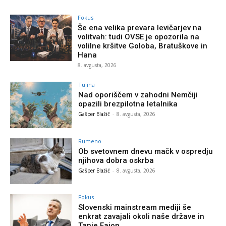
Fokus
Še ena velika prevara levičarjev na
volitvah: tudi OVSE je opozorila na
volilne kršitve Goloba, Bratuškove in
Hana
8. avgusta, 2026
Tujina
Nad oporiščem v zahodni Nemčiji
opazili brezpilotna letalnika
Gašper Blažič
-
8. avgusta, 2026
Rumeno
Ob svetovnem dnevu mačk v ospredju
njihova dobra oskrba
Gašper Blažič
-
8. avgusta, 2026
Fokus
Slovenski mainstream mediji še
enkrat zavajali okoli naše države in
Tanje Fajon