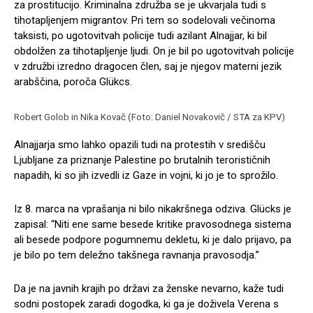
za prostitucijo. Kriminalna združba se je ukvarjala tudi s
tihotapljenjem migrantov. Pri tem so sodelovali večinoma
taksisti, po ugotovitvah policije tudi azilant Alnajjar, ki bil
obdolžen za tihotapljenje ljudi. On je bil po ugotovitvah policije
v združbi izredno dragocen člen, saj je njegov materni jezik
arabščina, poroča Glükcs.
Robert Golob in Nika Kovač (Foto: Daniel Novakovič / STA za KPV)
Alnajjarja smo lahko opazili tudi na protestih v središču
Ljubljane za priznanje Palestine po brutalnih terorističnih
napadih, ki so jih izvedli iz Gaze in vojni, ki jo je to sprožilo.
Iz 8. marca na vprašanja ni bilo nikakršnega odziva. Glücks je
zapisal: “Niti ene same besede kritike pravosodnega sistema
ali besede podpore pogumnemu dekletu, ki je dalo prijavo, pa
je bilo po tem deležno takšnega ravnanja pravosodja.”
Da je na javnih krajih po državi za ženske nevarno, kaže tudi
sodni postopek zaradi dogodka, ki ga je doživela Verena s