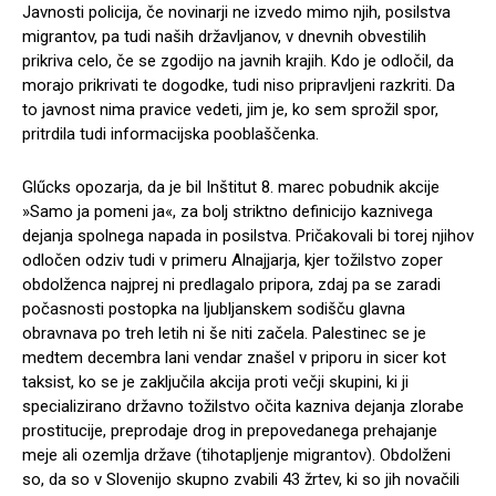
Javnosti policija, če novinarji ne izvedo mimo njih, posilstva
migrantov, pa tudi naših državljanov, v dnevnih obvestilih
prikriva celo, če se zgodijo na javnih krajih. Kdo je odločil, da
morajo prikrivati te dogodke, tudi niso pripravljeni razkriti. Da
to javnost nima pravice vedeti, jim je, ko sem sprožil spor,
pritrdila tudi informacijska pooblaščenka.
Glűcks opozarja, da je bil Inštitut 8. marec pobudnik akcije
»Samo ja pomeni ja«, za bolj striktno definicijo kaznivega
dejanja spolnega napada in posilstva. Pričakovali bi torej njihov
odločen odziv tudi v primeru Alnajjarja, kjer tožilstvo zoper
obdolženca najprej ni predlagalo pripora, zdaj pa se zaradi
počasnosti postopka na ljubljanskem sodišču glavna
obravnava po treh letih ni še niti začela. Palestinec se je
medtem decembra lani vendar znašel v priporu in sicer kot
taksist, ko se je zaključila akcija proti večji skupini, ki ji
specializirano državno tožilstvo očita kazniva dejanja zlorabe
prostitucije, preprodaje drog in prepovedanega prehajanje
meje ali ozemlja države (tihotapljenje migrantov). Obdolženi
so, da so v Slovenijo skupno zvabili 43 žrtev, ki so jih novačili