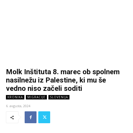
Molk Inštituta 8. marec ob spolnem
nasilnežu iz Palestine, ki mu še
vedno niso začeli soditi
KRONIKA
MIGRACIJE
SLOVENIJA
6. avgusta, 2024