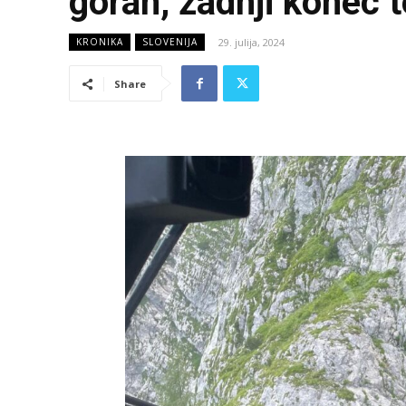
gorah, zadnji konec t
29. julija, 2024
KRONIKA
SLOVENIJA
Share