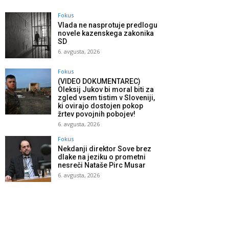
Fokus
Vlada ne nasprotuje predlogu
novele kazenskega zakonika
SD
6. avgusta, 2026
Fokus
(VIDEO DOKUMENTAREC)
Oleksij Jukov bi moral biti za
zgled vsem tistim v Sloveniji,
ki ovirajo dostojen pokop
žrtev povojnih pobojev!
6. avgusta, 2026
Fokus
Nekdanji direktor Sove brez
dlake na jeziku o prometni
nesreči Nataše Pirc Musar
6. avgusta, 2026