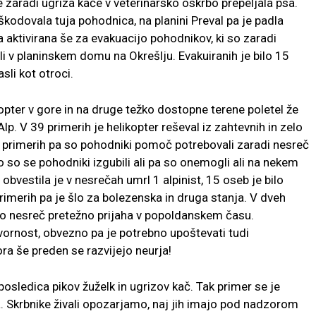
zaradi ugriza kače v veterinarsko oskrbo prepeljala psa.
kodovala tuja pohodnica, na planini Preval pa je padla
a aktivirana še za evakuacijo pohodnikov, ki so zaradi
li v planinskem domu na Okrešlju. Evakuiranih je bilo 15
sli kot otroci.
ikopter v gore in na druge težko dostopne terene poletel že
lp. V 39 primerih je helikopter reševal iz zahtevnih in zelo
 31 primerih pa so pohodniki pomoč potrebovali zaradi nesreč
 ko so se pohodniki izgubili ali pa so onemogli ali na nekem
obvestila je v nesrečah umrl 1 alpinist, 15 oseb je bilo
primerih pa je šlo za bolezenska in druga stanja. V dveh
 Do nesreč pretežno prijaha v popoldanskem času.
ornost, obvezno pa je potrebno upoštevati tudi
ra še preden se razvijejo neurja!
 posledica pikov žuželk in ugrizov kač. Tak primer se je
ča. Skrbnike živali opozarjamo, naj jih imajo pod nadzorom