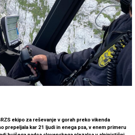
 GRZS ekipo za reševanje v gorah preko vikenda
o prepeljala kar 21 ljudi in enega psa, v enem primeru
di hujšega padca slovenskega plezalca v alpinistični