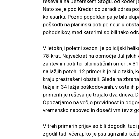
reševala na Jezerskem Stogu, od koder je 
Nato se je pod Kredarico zaradi zdrsa poš
kolesarka. Pozno popoldan pa je bila ekip
poškodb na planinski poti po neurju obsta
pohodnikov, med katerimi so bili tako odra
V letošnji poletni sezoni je policijski hel
78-krat. Največkrat na območje Julijskih A
zahtevnih poti ter alpinističnih smeri, v
na lažjih poteh. 12 primerih je bilo takih,
kraju prestrašeni obstali. Glede na zbrana 
težje in 34 lažje poškodovanih, v ostalih 
primerih je reševanje trajalo dva dneva.
Opozarjamo na večjo previdnost in odgov
vremensko napoved in doseči vrnitev z go
V treh primerih prijav so bili dogodki tudi
zgodil tudi včeraj, ko je psa ugriznila ka