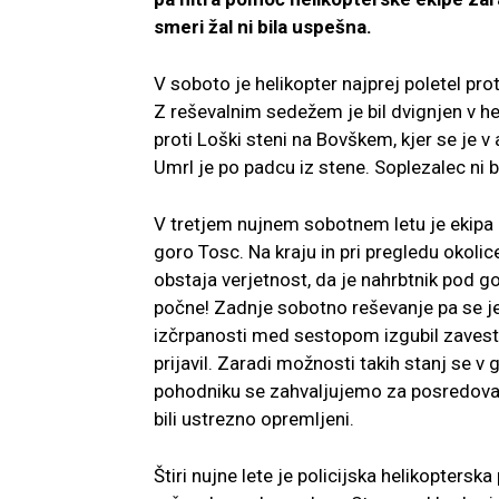
smeri žal ni bila uspešna.
V soboto je helikopter najprej poletel pr
Z reševalnim sedežem je bil dvignjen v he
proti Loški steni na Bovškem, kjer se je v 
Umrl je po padcu iz stene. Soplezalec ni b
V tretjem nujnem sobotnem letu je ekipa
goro Tosc. Na kraju in pri pregledu okolic
obstaja verjetnost, da je nahrbtnik pod go
počne! Zadnje sobotno reševanje pa se je o
izčrpanosti med sestopom izgubil zavest 
prijavil. Zaradi možnosti takih stanj se
pohodniku se zahvaljujemo za posredovanj
bili ustrezno opremljeni.
Štiri nujne lete je policijska helikoptersk