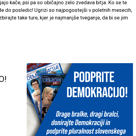
ajo kače, psi pa so običajno zelo zvedava bitja. Ko se te
ide do posledic! Ugrizi so najpogostejši v poletnih mesecih,
zbirajte take ture, kjer je najmanjše tveganje, da bi se jim
O!