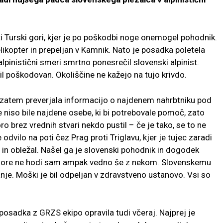
oti Turski gori, kjer je po poškodbi noge onemogel pohodnik.
likopter in prepeljan v Kamnik. Nato je posadka poletela
alpinistični smeri smrtno ponesrečil slovenski alpinist.
il poškodovan. Okoliščine ne kažejo na tujo krivdo.
 zatem preverjala informacijo o najdenem nahrbtniku pod
e niso bile najdene osebe, ki bi potrebovale pomoč, zato
ro brez vrednih stvari nekdo pustil – če je tako, se to ne
dvilo na poti čez Prag proti Triglavu, kjer je tujec zaradi
in obležal. Našel ga je slovenski pohodnik in dogodek
 v gore ne hodi sam ampak vedno še z nekom. Slovenskemu
e. Moški je bil odpeljan v zdravstveno ustanovo. Vsi so
a posadka z GRZS ekipo opravila tudi včeraj. Najprej je