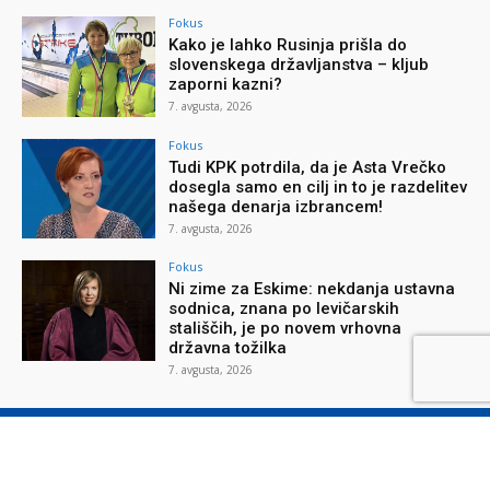
Fokus
Kako je lahko Rusinja prišla do
slovenskega državljanstva – kljub
zaporni kazni?
7. avgusta, 2026
Fokus
Tudi KPK potrdila, da je Asta Vrečko
dosegla samo en cilj in to je razdelitev
našega denarja izbrancem!
7. avgusta, 2026
Fokus
Ni zime za Eskime: nekdanja ustavna
sodnica, znana po levičarskih
stališčih, je po novem vrhovna
državna tožilka
7. avgusta, 2026
O reviji
O podjetju
Splošni pogoji
Varstvo osebnih podatkov
Piškotki
Stik z nami
Oglaševanje
Naročilnica
Donacije