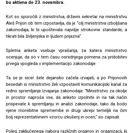
bo aktivna do 23. novembra.
Kot so sporočili z ministrstva, državni sekretar na ministrstvu
Aleš Prijon ob tem izpostavlja, da je “cilj ministrstva izboljšana
zakonodaja, ki bi upoštevala najvišje strokovne standarde, a
hkrati bila življenjska in ljudem prijazna”.
Spletna anketa vsebuje vprašanja, za katera ministrstvo
ocenjuje, da so v tem času osrednjega pomena za pridobitev
prvega vpogleda v implementacijo zakonodaje.
Ta se je sicer šele dejansko začela izvajati, a po Prijonovih
besedah si ministrstvo želi vzpostaviti komunikacijski kanal za
redno spremljanje izvajanja zakonodaje. “Ministrstvo za okolje
in prostor naproša vse, da anketo izpolnite in na tak način
prispevate k spremljanju in analizi zakonodaje, tako da bodo
njene morebitne spremembe in drugi ukrepi temeljili na čim
bolj reprezentativnem vzorcu izkušenj in ocen,” so zapisali.
Poleg zaključenega nabora različnih organov in organizacij, ki