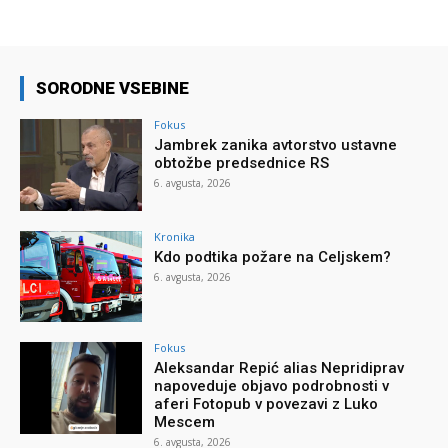
SORODNE VSEBINE
Fokus
Jambrek zanika avtorstvo ustavne
obtožbe predsednice RS
6. avgusta, 2026
Kronika
Kdo podtika požare na Celjskem?
6. avgusta, 2026
Fokus
Aleksandar Repić alias Nepridiprav
napoveduje objavo podrobnosti v
aferi Fotopub v povezavi z Luko
Mescem
6. avgusta, 2026