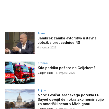
Fokus
Jambrek zanika avtorstvo ustavne
obtožbe predsednice RS
6. avgusta, 2026
Kronika
Kdo podtika požare na Celjskem?
Gašper Blažič
-
6. avgusta, 2026
Tujina
Noro: Levičar arabskega porekla El-
Sayed osvojil demokratsko nominacijo
za ameriški senat v Michiganu
Gašper Blažič
-
6. avgusta, 2026