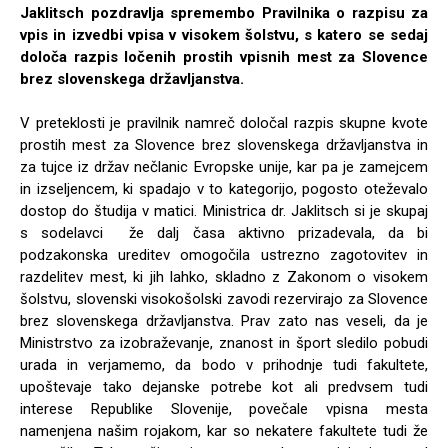
Jaklitsch pozdravlja spremembo Pravilnika o razpisu za
vpis in izvedbi vpisa v visokem šolstvu, s katero se sedaj
določa razpis ločenih prostih vpisnih mest za Slovence
brez slovenskega državljanstva.
V preteklosti je pravilnik namreč določal razpis skupne kvote
prostih mest za Slovence brez slovenskega državljanstva in
za tujce iz držav nečlanic Evropske unije, kar pa je zamejcem
in izseljencem, ki spadajo v to kategorijo, pogosto oteževalo
dostop do študija v matici. Ministrica dr. Jaklitsch si je skupaj
s sodelavci že dalj časa aktivno prizadevala, da bi
podzakonska ureditev omogočila ustrezno zagotovitev in
razdelitev mest, ki jih lahko, skladno z Zakonom o visokem
šolstvu, slovenski visokošolski zavodi rezervirajo za Slovence
brez slovenskega državljanstva. Prav zato nas veseli, da je
Ministrstvo za izobraževanje, znanost in šport sledilo pobudi
urada in verjamemo, da bodo v prihodnje tudi fakultete,
upoštevaje tako dejanske potrebe kot ali predvsem tudi
interese Republike Slovenije, povečale vpisna mesta
namenjena našim rojakom, kar so nekatere fakultete tudi že