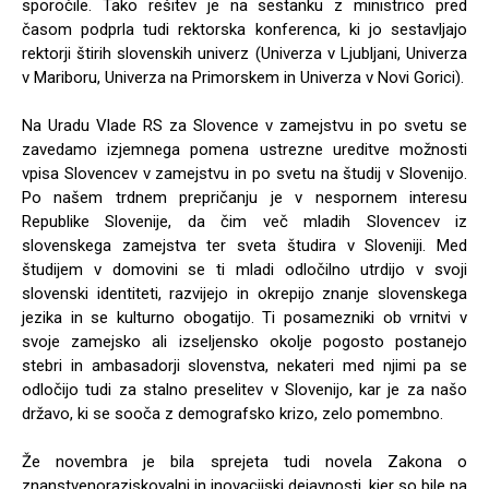
sporočile. Tako rešitev je na sestanku z ministrico pred
časom podprla tudi rektorska konferenca, ki jo sestavljajo
rektorji štirih slovenskih univerz (Univerza v Ljubljani, Univerza
v Mariboru, Univerza na Primorskem in Univerza v Novi Gorici).
Na Uradu Vlade RS za Slovence v zamejstvu in po svetu se
zavedamo izjemnega pomena ustrezne ureditve možnosti
vpisa Slovencev v zamejstvu in po svetu na študij v Slovenijo.
Po našem trdnem prepričanju je v nespornem interesu
Republike Slovenije, da čim več mladih Slovencev iz
slovenskega zamejstva ter sveta študira v Sloveniji. Med
študijem v domovini se ti mladi odločilno utrdijo v svoji
slovenski identiteti, razvijejo in okrepijo znanje slovenskega
jezika in se kulturno obogatijo. Ti posamezniki ob vrnitvi v
svoje zamejsko ali izseljensko okolje pogosto postanejo
stebri in ambasadorji slovenstva, nekateri med njimi pa se
odločijo tudi za stalno preselitev v Slovenijo, kar je za našo
državo, ki se sooča z demografsko krizo, zelo pomembno.
Že novembra je bila sprejeta tudi novela Zakona o
znanstvenoraziskovalni in inovacijski dejavnosti, kjer so bile na