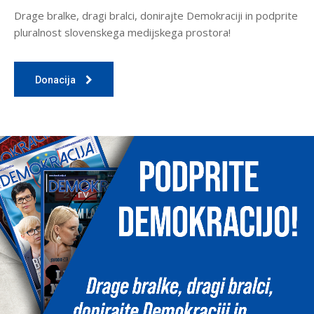
Drage bralke, dragi bralci, donirajte Demokraciji in podprite
pluralnost slovenskega medijskega prostora!
Donacija