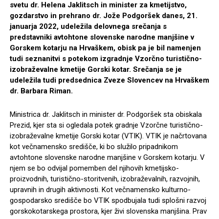
svetu dr. Helena Jaklitsch in minister za kmetijstvo,
gozdarstvo in prehrano dr. Jože Podgoršek danes, 21.
januarja 2022, udeležila delovnega srečanja s
predstavniki avtohtone slovenske narodne manjšine v
Gorskem kotarju na Hrvaškem, obisk pa je bil namenjen
tudi seznanitvi s potekom izgradnje Vzorčno turistično-
izobraževalne kmetije Gorski kotar. Srečanja se je
udeležila tudi predsednica Zveze Slovencev na Hrvaškem
dr. Barbara Riman.
Ministrica dr. Jaklitsch in minister dr. Podgoršek sta obiskala
Prezid, kjer sta si ogledala potek gradnje Vzorčne turistično-
izobraževalne kmetije Gorski kotar (VTIK).
VTIK je načrtovana
kot večnamensko središče, ki bo služilo pripadnikom
avtohtone slovenske narodne manjšine v Gorskem kotarju. V
njem se bo odvijal pomemben del njihovih kmetijsko-
proizvodnih, turistično-storitvenih, izobraževalnih, razvojnih,
upravnih in drugih aktivnosti. Kot večnamensko kulturno-
gospodarsko središče bo VTIK spodbujala tudi splošni razvoj
gorskokotarskega prostora, kjer živi slovenska manjšina. Prav