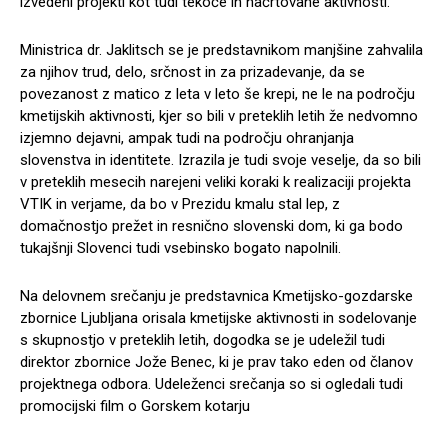
izvedeni projekti kot tudi tekoče in načrtovane aktivnosti.
Ministrica dr. Jaklitsch se je predstavnikom manjšine zahvalila
za njihov trud, delo, srčnost in za prizadevanje, da se
povezanost z matico z leta v leto še krepi, ne le na področju
kmetijskih aktivnosti, kjer so bili v preteklih letih že nedvomno
izjemno dejavni, ampak tudi na področju ohranjanja
slovenstva in identitete. Izrazila je tudi svoje veselje, da so bili
v preteklih mesecih narejeni veliki koraki k realizaciji projekta
VTIK in verjame, da bo v Prezidu kmalu stal lep, z
domačnostjo prežet in resnično slovenski dom, ki ga bodo
tukajšnji Slovenci tudi vsebinsko bogato napolnili.
Na delovnem srečanju je predstavnica Kmetijsko-gozdarske
zbornice Ljubljana orisala kmetijske aktivnosti in sodelovanje
s skupnostjo v preteklih letih, dogodka se je udeležil tudi
direktor zbornice Jože Benec, ki je prav tako eden od članov
projektnega odbora. Udeleženci srečanja so si ogledali tudi
promocijski film o Gorskem kotarju