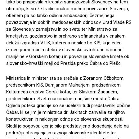
tako bo prispevala h krepitvi samozavesti Slovencev na tem
območju, ki so že tradicionalno močno povezani s Slovenijo,
obenem pa so lahko odlični ambasadorji čezmejnega
povezovanja in dobrih medsosedskih odnosov. Urad Vlade RS
za Slovence v zamejstvu in po svetu ter Ministrstvo za
kmetijstvo, gozdarstvo in prehrano sofinancirata v enakem
deležu izgradnjo VTIK, katerega nosilec bo KIS, ki je eden
izmed pomembnih stebrov slovenske avtohtone narodne
manjšine v Gorskem kotarju in povezuje slovenske kmete ob
slovensko-hrvaški meji od Prezida preko Čabra do Plešc.
Ministrica in minister sta se srečala z
Zoranom Ožboltom,
predsednikom KIS, Damjanom Malnarjem, predsednikom
Kulturnega društva Gorski kotar, ter Slavkom Žagarjem,
predsednikom Sveta nacionalne manjšine mesta Čabra.
Ogleda poteka gradnje so se udeležili tudi predstavniki občine
Čabar, ki se jim je ministrica dr. Jaklitsch zahvalila za njihov
konstruktiven in naklonjen odnos do slovenske skupnosti.
Sledil je pogovor, kjer je bilo predstavljeno dosedanje delo na
področju ohranjanja in razvoja slovenske identitete ter