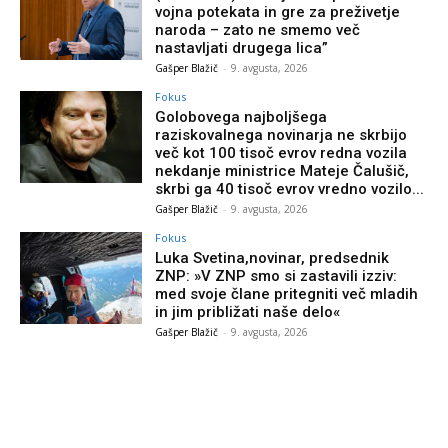
vojna potekata in gre za preživetje
naroda – zato ne smemo več
nastavljati drugega lica”
Gašper Blažič
-
9. avgusta, 2026
Fokus
Golobovega najboljšega
raziskovalnega novinarja ne skrbijo
več kot 100 tisoč evrov redna vozila
nekdanje ministrice Mateje Čalušič,
skrbi ga 40 tisoč evrov vredno vozilo...
Gašper Blažič
-
9. avgusta, 2026
Fokus
Luka Svetina,novinar, predsednik
ZNP: »V ZNP smo si zastavili izziv:
med svoje člane pritegniti več mladih
in jim približati naše delo«
Gašper Blažič
-
9. avgusta, 2026