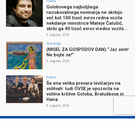
Fokus
Golobovega najboljšega
raziskovalnega novinarja ne skrbijo
več kot 100 tisoč evrov redna vozila
nekdanje ministrice Mateje Čalušič,
skrbi ga 40 tisoč evrov vredno vozilo...
9. avgusta, 2026
Slovenija
(MISEL ZA GOSPODOV DAN) “Jaz sem!
Ne bojte se!”
9. avgusta, 2026
Fokus
Še ena velika prevara levičarjev na
volitvah: tudi OVSE je opozorila na
volilne kršitve Goloba, Bratuškove in
Hana
8. avgusta, 2026
O reviji
O podjetju
Splošni pogoji
Varstvo osebnih podatkov
Piškotki
Stik z nami
Oglaševanje
Naročilnica
Donacije