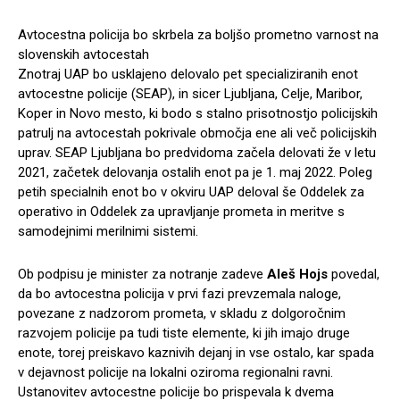
Avtocestna policija bo skrbela za boljšo prometno varnost na
slovenskih avtocestah
Znotraj UAP bo usklajeno delovalo pet specializiranih enot
avtocestne policije (SEAP), in sicer Ljubljana, Celje, Maribor,
Koper in Novo mesto, ki bodo s stalno prisotnostjo policijskih
patrulj na avtocestah pokrivale območja ene ali več policijskih
uprav. SEAP Ljubljana bo predvidoma začela delovati že v letu
2021, začetek delovanja ostalih enot pa je 1. maj 2022. Poleg
petih specialnih enot bo v okviru UAP deloval še Oddelek za
operativo in Oddelek za upravljanje prometa in meritve s
samodejnimi merilnimi sistemi.
Ob podpisu je minister za notranje zadeve
Aleš Hojs
povedal,
da bo avtocestna policija v prvi fazi prevzemala naloge,
povezane z nadzorom prometa, v skladu z dolgoročnim
razvojem policije pa tudi tiste elemente, ki jih imajo druge
enote, torej preiskavo kaznivih dejanj in vse ostalo, kar spada
v dejavnost policije na lokalni oziroma regionalni ravni.
Ustanovitev avtocestne policije bo prispevala k dvema