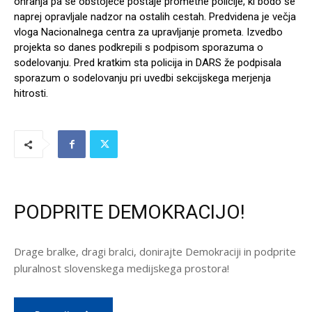
ohranja pa se obstoječe postaje prometne policije, ki bodo še
naprej opravljale nadzor na ostalih cestah. Predvidena je večja
vloga Nacionalnega centra za upravljanje prometa. Izvedbo
projekta so danes podkrepili s podpisom sporazuma o
sodelovanju. Pred kratkim sta policija in DARS že podpisala
sporazum o sodelovanju pri uvedbi sekcijskega merjenja
hitrosti.
PODPRITE DEMOKRACIJO!
Drage bralke, dragi bralci, donirajte Demokraciji in podprite
pluralnost slovenskega medijskega prostora!