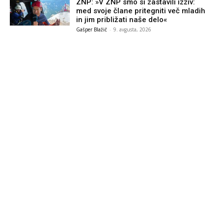
ZNP: »V ZNP smo si zastavili izziv:
med svoje člane pritegniti več mladih
in jim približati naše delo«
Gašper Blažič
-
9. avgusta, 2026