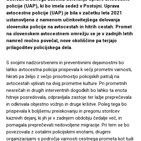
policije (UAP), ki bo imela sedež v Postojni. Uprava
avtocestne policije (UAP) je bila v začetku leta 2021
ustanovljena z namenom učinkovitejšega delovanja
slovenske policije na avtocestah in hitrih cestah. Promet
na slovenskem avtocestnem omrežju se je v zadnjih letih
namreč močno povečal, nove okoliščine pa terjajo
prilagoditev policijskega dela.
S svojimi nadzorstvenimi in preventivnimi dejavnostmi bo
lahko avtocestna policija prispevala k večji prometni varnosti,
hkrati pa želijo z večjo prisotnostjo policijskih patrulj na
avtocestah vplivati na dvig prometne kulture. Pri prometnih
nesrečah in drugih interventnih dogodkih bo lahko ta enota
hitreje posredovala, odpravljala zastoje ter lažje preprečevala
in odkrivala objestno vožnjo in druge kršitve. Poleg tega bo
prispevala k boljšemu preiskovanju in pregonu storilcev
kaznivih dejanj, ki jih je v zadnjem obdobju čedalje več, in
pomagala preprečevati nedovoljene migracije. Pri tem se bo
povezovala z ostalimi policijskimi enotami, drugimi
organizacijami s področja varnosti cestnega prometa kot tudi