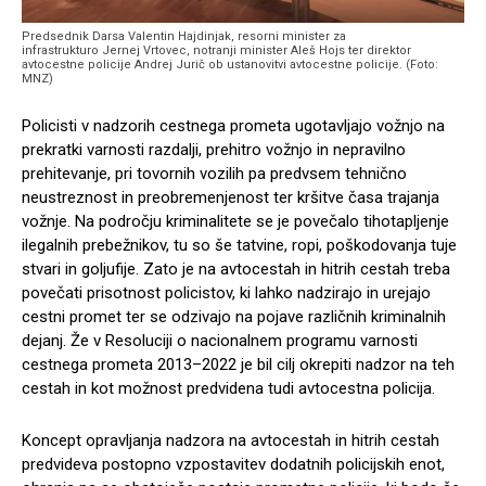
Predsednik Darsa Valentin Hajdinjak, resorni minister za
infrastrukturo Jernej Vrtovec, notranji minister Aleš Hojs ter direktor
avtocestne policije Andrej Jurič ob ustanovitvi avtocestne policije. (Foto:
MNZ)
Policisti v nadzorih cestnega prometa ugotavljajo vožnjo na
prekratki varnosti razdalji, prehitro vožnjo in nepravilno
prehitevanje, pri tovornih vozilih pa predvsem tehnično
neustreznost in preobremenjenost ter kršitve časa trajanja
vožnje. Na področju kriminalitete se je povečalo tihotapljenje
ilegalnih prebežnikov, tu so še tatvine, ropi, poškodovanja tuje
stvari in goljufije. Zato je na avtocestah in hitrih cestah treba
povečati prisotnost policistov, ki lahko nadzirajo in urejajo
cestni promet ter se odzivajo na pojave različnih kriminalnih
dejanj. Že v Resoluciji o nacionalnem programu varnosti
cestnega prometa 2013–2022 je bil cilj okrepiti nadzor na teh
cestah in kot možnost predvidena tudi avtocestna policija.
Koncept opravljanja nadzora na avtocestah in hitrih cestah
predvideva postopno vzpostavitev dodatnih policijskih enot,