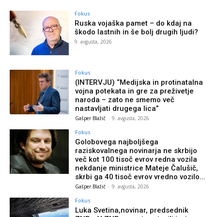
Fokus
Ruska vojaška pamet – do kdaj na
škodo lastnih in še bolj drugih ljudi?
9. avgusta, 2026
Fokus
(INTERVJU) “Medijska in protinatalna
vojna potekata in gre za preživetje
naroda – zato ne smemo več
nastavljati drugega lica”
Gašper Blažič
-
9. avgusta, 2026
Fokus
Golobovega najboljšega
raziskovalnega novinarja ne skrbijo
več kot 100 tisoč evrov redna vozila
nekdanje ministrice Mateje Čalušič,
skrbi ga 40 tisoč evrov vredno vozilo...
Gašper Blažič
-
9. avgusta, 2026
Fokus
Luka Svetina,novinar, predsednik