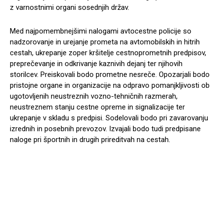
z varnostnimi organi sosednjih držav.
Med najpomembnejšimi nalogami avtocestne policije so
nadzorovanje in urejanje prometa na avtomobilskih in hitrih
cestah, ukrepanje zoper kršitelje cestnoprometnih predpisov,
preprečevanje in odkrivanje kaznivih dejanj ter njihovih
storilcev. Preiskovali bodo prometne nesreče. Opozarjali bodo
pristojne organe in organizacije na odpravo pomanjkljivosti ob
ugotovljenih neustreznih vozno-tehničnih razmerah,
neustreznem stanju cestne opreme in signalizacije ter
ukrepanje v skladu s predpisi. Sodelovali bodo pri zavarovanju
izrednih in posebnih prevozov. Izvajali bodo tudi predpisane
naloge pri športnih in drugih prireditvah na cestah.