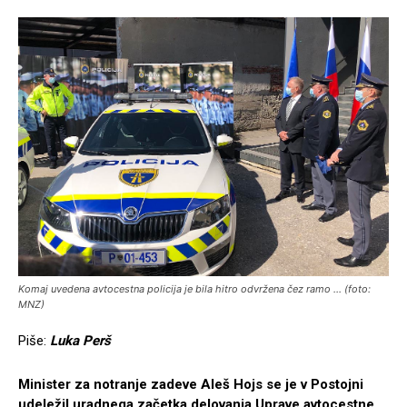
Komaj uvedena avtocestna policija je bila hitro odvržena čez ramo ... (foto:
MNZ)
Piše:
Luka Perš
Minister za notranje zadeve Aleš Hojs se je v Postojni
udeležil uradnega začetka delovanja Uprave avtocestne