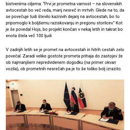
bistvenima ciljema: “Prvi je prometna varnost – na slovenskih
avtocestah bo več reda, manj nesreč in mrtvih. Glede na to, da
se povečuje tudi število kaznivih dejanj na avtocestah, bo to
pripomoglo k boljšemu raziskovanju in pregonu storilcev.” Kot
je še povedal Hojs, bo projekt končan v nekaj letih in takrat bo
enota štela več 100 ljudi.
V zadnjih letih se je promet na avtocestah in hitrih cestah zelo
povečal. Zaradi velike gostote prometa prihaja do zastojev že
ob najmanjšem nepredvidenem dogodku (na primer okvari
vozila), ob prometnih nesrečah pa je to še toliko bolj izrazito.