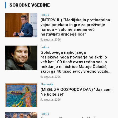
SORODNE VSEBINE
Fokus
(INTERVJU) “Medijska in protinatalna
vojna potekata in gre za preživetje
naroda – zato ne smemo več
nastavljati drugega lica”
9. avgusta, 2026
Fokus
Golobovega najboljšega
raziskovalnega novinarja ne skrbijo
več kot 100 tisoč evrov redna vozila
nekdanje ministrice Mateje Čalušič,
skrbi ga 40 tisoč evrov vredno vozilo...
9. avgusta, 2026
Slovenija
(MISEL ZA GOSPODOV DAN) “Jaz sem!
Ne bojte se!”
9. avgusta, 2026
Fokus