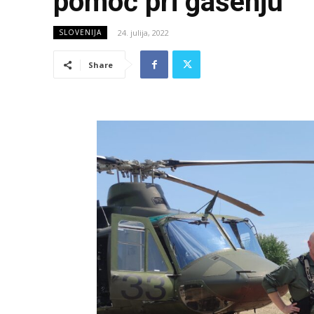
pomoč pri gašenju
24. julija, 2022
SLOVENIJA
Share