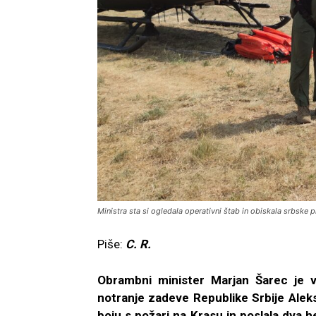
Ministra sta si ogledala operativni štab in obiskala srbske 
Piše:
C. R.
Obrambni minister Marjan Šarec je v
notranje zadeve Republike Srbije Aleks
boju s požari na Krasu in poslala dva h