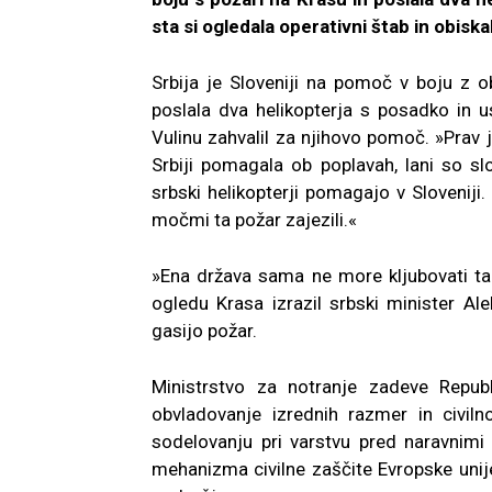
sta si ogledala operativni štab in obiska
Srbija je Sloveniji na pomoč v boju z o
poslala dva helikopterja s posadko in 
Vulinu zahvalil za njihovo pomoč. »Prav j
Srbiji pomagala ob poplavah, lani so slo
srbski helikopterji pomagajo v Sloveni
močmi ta požar zajezili.«
»Ena država sama ne more kljubovati tak
ogledu Krasa izrazil srbski minister Alek
gasijo požar.
Ministrstvo za notranje zadeve Republi
obvladovanje izrednih razmer in civil
sodelovanju pri varstvu pred naravnimi 
mehanizma civilne zaščite Evropske uni