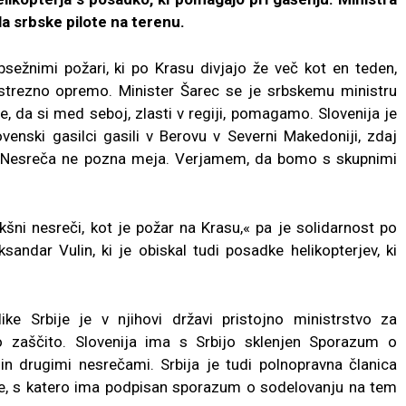
la srbske pilote na terenu.
bsežnimi požari, ki po Krasu divjajo že več kot en teden,
ustrezno opremo. Minister Šarec se je srbskemu ministru
e, da si med seboj, zlasti v regiji, pomagamo. Slovenija je
venski gasilci gasili v Berovu v Severni Makedoniji, zdaj
ji. Nesreča ne pozna meja. Verjamem, da bomo s skupnimi
šni nesreči, kot je požar na Krasu,« pa je solidarnost po
sandar Vulin, ki je obiskal tudi posadke helikopterjev, ki
ke Srbije je v njihovi državi pristojno ministrstvo za
no zaščito. Slovenija ima s Srbijo sklenjen Sporazum o
in drugimi nesrečami. Srbija je tudi polnopravna članica
je, s katero ima podpisan sporazum o sodelovanju na tem