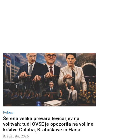
Fokus
Še ena velika prevara levičarjev na
volitvah: tudi OVSE je opozorila na volilne
kršitve Goloba, Bratuškove in Hana
8. avgusta, 2026