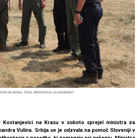
pilote na terenu. (foto: Ministrstvo za obrambo)
 Kostanjevici na Krasu v soboto sprejel ministra za
andra Vulina. Srbija se je odzvala na pomoč Sloveniji v
elikopterja s posadko, ki pomagajo pri gašenju. Ministra