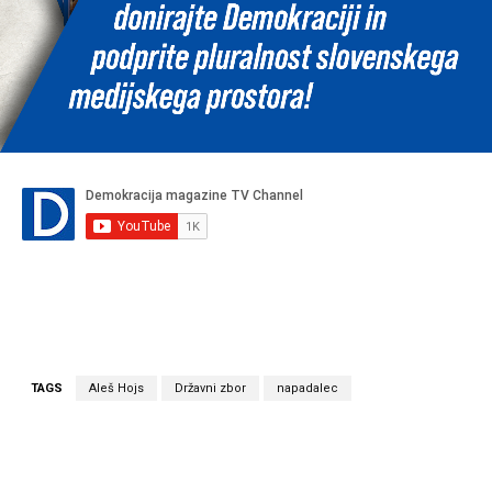
TAGS
Aleš Hojs
Državni zbor
napadalec