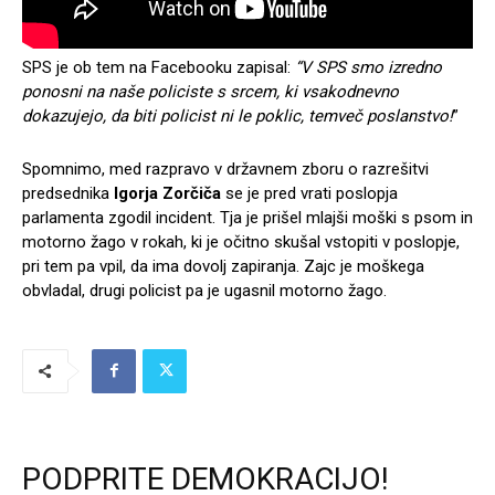
SPS je ob tem na Facebooku zapisal:
“V SPS smo izredno
ponosni na naše policiste s src
em, ki vsakodnevno
dokazujejo, da biti policist ni le poklic, temveč poslanstvo!
”
Spomnimo, med razpravo v državnem zboru o razrešitvi
predsednika
Igorja Zorčiča
se je pred vrati poslopja
parlamenta zgodil incident. Tja je prišel mlajši moški s psom in
motorno žago v rokah, ki je očitno skušal vstopiti v poslopje,
pri tem pa vpil, da ima dovolj zapiranja. Zajc je moškega
obvladal, drugi policist pa je ugasnil motorno žago.
PODPRITE DEMOKRACIJO!