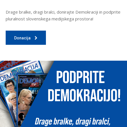
Drage bralke, dragi bralci, donirajte Demokraciji in podprite
pluralnost slovenskega medijskega prostora!
Donacija