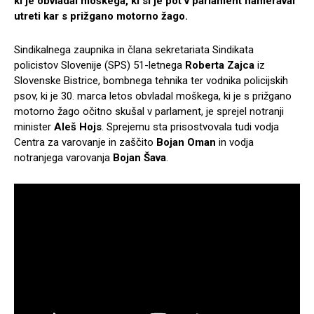
ki je obvladal moškega, ki si je pot v parlament nameraval
utreti kar s prižgano motorno žago.
Sindikalnega zaupnika in člana sekretariata Sindikata
policistov Slovenije (SPS) 51-letnega
Roberta Zajca
iz
Slovenske Bistrice, bombnega tehnika ter vodnika policijskih
psov, ki je 30. marca letos obvladal moškega, ki je s prižgano
motorno žago očitno skušal v parlament, je sprejel notranji
minister
Aleš Hojs
. Sprejemu sta prisostvovala tudi vodja
Centra za varovanje in zaščito
Bojan
Oman
in vodja
notranjega varovanja
Bojan Šava
.