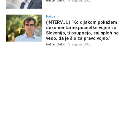
Gašper Blažič
-
8. avgusta, 2026
Fokus
(INTERVJU) “Ko dijakom pokažem
dokumentarne posnetke vojne za
Slovenijo, ti osupnejo, saj sploh ne
vedo, da je šlo za pravo vojno.”
Gašper Blažič
-
8. avgusta, 2026