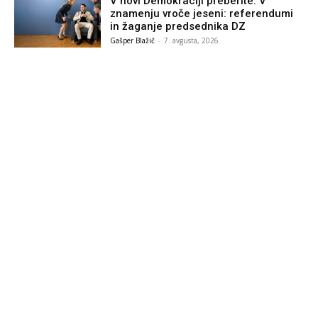
V novi Demokraciji preberite: V
znamenju vroče jeseni: referendumi
in žaganje predsednika DZ
Gašper Blažič
-
7. avgusta, 2026