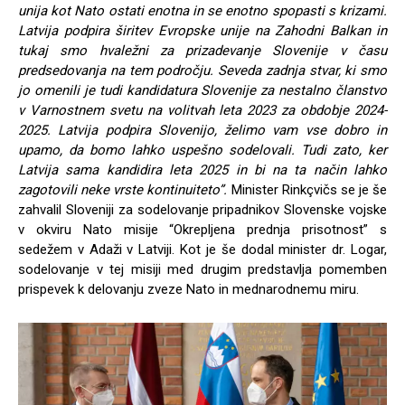
unija kot Nato ostati enotna in se enotno spopasti s krizami.
Latvija podpira širitev Evropske unije na Zahodni Balkan in
tukaj smo hvaležni za prizadevanje Slovenije v času
predsedovanja na tem področju. Seveda zadnja stvar, ki smo
jo omenili je tudi kandidatura Slovenije za nestalno članstvo
v Varnostnem svetu na volitvah leta 2023 za obdobje 2024-
2025. Latvija podpira Slovenijo, želimo vam vse dobro in
upamo, da bomo lahko uspešno sodelovali. Tudi zato, ker
Latvija sama kandidira leta 2025 in bi na ta način lahko
zagotovili neke vrste kontinuiteto”.
Minister Rinkçvičs se je še
zahvalil Sloveniji za sodelovanje pripadnikov Slovenske vojske
v okviru Nato misije “Okrepljena prednja prisotnost” s
sedežem v Adaži v Latviji. Kot je še dodal minister dr. Logar,
sodelovanje v tej misiji med drugim predstavlja pomemben
prispevek k delovanju zveze Nato in mednarodnemu miru.