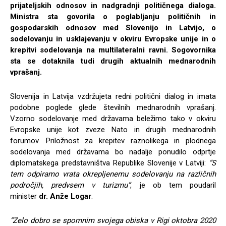
prijateljskih odnosov in nadgradnji političnega dialoga.
Ministra sta govorila o poglabljanju političnih in
gospodarskih odnosov med Slovenijo in Latvijo, o
sodelovanju in usklajevanju v okviru Evropske unije in o
krepitvi sodelovanja na multilateralni ravni. Sogovornika
sta se dotaknila tudi drugih aktualnih mednarodnih
vprašanj.
Slovenija in Latvija vzdržujeta redni politični dialog in imata
podobne poglede glede številnih mednarodnih vprašanj.
Vzorno sodelovanje med državama beležimo tako v okviru
Evropske unije kot zveze Nato in drugih mednarodnih
forumov. Priložnost za krepitev raznolikega in plodnega
sodelovanja med državama bo nadalje ponudilo odprtje
diplomatskega predstavništva Republike Slovenije v Latviji:
“S
tem odpiramo vrata okrepljenemu sodelovanju na različnih
področjih, predvsem v turizmu”
, je ob tem poudaril
minister
dr. Anže Logar
.
“Zelo dobro se spomnim svojega obiska v Rigi oktobra 2020