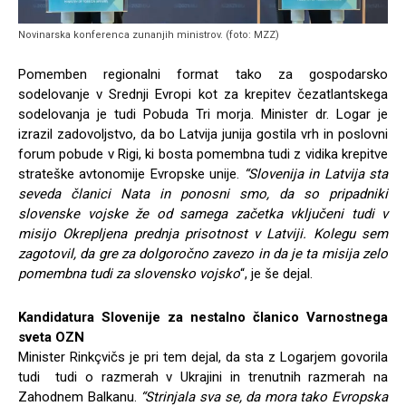
Novinarska konferenca zunanjih ministrov. (foto: MZZ)
Pomemben regionalni format tako za gospodarsko
sodelovanje v Srednji Evropi kot za krepitev čezatlantskega
sodelovanja je tudi Pobuda Tri morja. Minister dr. Logar je
izrazil zadovoljstvo, da bo Latvija junija gostila vrh in poslovni
forum pobude v Rigi, ki bosta pomembna tudi z vidika krepitve
strateške avtonomije Evropske unije.
“Slovenija in Latvija sta
seveda članici Nata in ponosni smo, da so pripadniki
slovenske vojske že od samega začetka vključeni tudi v
misijo Okrepljena prednja prisotnost v Latviji. Kolegu sem
zagotovil, da gre za dolgoročno zavezo in da je ta misija zelo
pomembna tudi za slovensko vojsko
“, je še dejal.
Kandidatura Slovenije za nestalno članico Varnostnega
sveta OZN
Minister Rinkçvičs je pri tem dejal, da sta z Logarjem govorila
tudi tudi o razmerah v Ukrajini in trenutnih razmerah na
Zahodnem Balkanu.
“Strinjala sva se, da mora tako Evropska