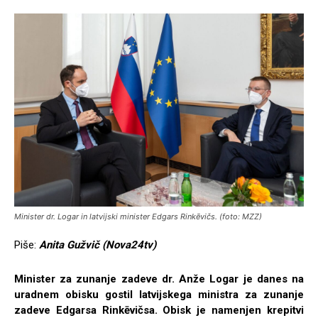
Minister dr. Logar in latvijski minister Edgars Rinkēvičs. (foto: MZZ)
Piše:
Anita Gužvič (Nova24tv)
Minister za zunanje zadeve dr. Anže Logar je danes na
uradnem obisku gostil latvijskega ministra za zunanje
zadeve Edgarsa Rinkēvičsa. Obisk je namenjen krepitvi