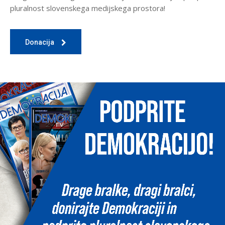
pluralnost slovenskega medijskega prostora!
Donacija