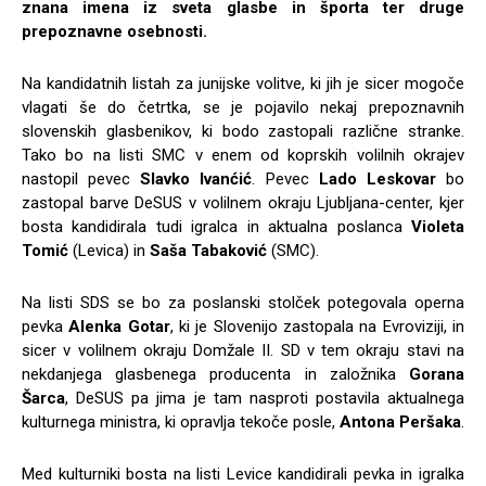
znana imena iz sveta glasbe in športa ter druge
prepoznavne osebnosti.
Na kandidatnih listah za junijske volitve, ki jih je sicer mogoče
vlagati še do četrtka, se je pojavilo nekaj prepoznavnih
slovenskih glasbenikov, ki bodo zastopali različne stranke.
Tako bo na listi SMC v enem od koprskih volilnih okrajev
nastopil pevec
Slavko Ivanćić
. Pevec
Lado Leskovar
bo
zastopal barve DeSUS v volilnem okraju Ljubljana-center, kjer
bosta kandidirala tudi igralca in aktualna poslanca
Violeta
Tomić
(Levica) in
Saša Tabaković
(SMC).
Na listi SDS se bo za poslanski stolček potegovala operna
pevka
Alenka Gotar
, ki je Slovenijo zastopala na Evroviziji, in
sicer v volilnem okraju Domžale II. SD v tem okraju stavi na
nekdanjega glasbenega producenta in založnika
Gorana
Šarca
, DeSUS pa jima je tam nasproti postavila aktualnega
kulturnega ministra, ki opravlja tekoče posle,
Antona Peršaka
.
Med kulturniki bosta na listi Levice kandidirali pevka in igralka