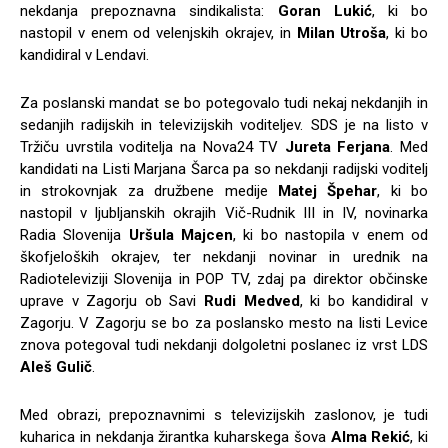
nekdanja prepoznavna sindikalista:
Goran Lukić
, ki bo
nastopil v enem od velenjskih okrajev, in
Milan Utroša
, ki bo
kandidiral v Lendavi.
Za poslanski mandat se bo potegovalo tudi nekaj nekdanjih in
sedanjih radijskih in televizijskih voditeljev. SDS je na listo v
Tržiču uvrstila voditelja na Nova24 TV
Jureta Ferjana
. Med
kandidati na Listi Marjana Šarca pa so nekdanji radijski voditelj
in strokovnjak za družbene medije
Matej Špehar
, ki bo
nastopil v ljubljanskih okrajih Vič-Rudnik III in IV, novinarka
Radia Slovenija
Uršula Majcen
, ki bo nastopila v enem od
škofjeloških okrajev, ter nekdanji novinar in urednik na
Radioteleviziji Slovenija in POP TV, zdaj pa direktor občinske
uprave v Zagorju ob Savi
Rudi Medved
, ki bo kandidiral v
Zagorju. V Zagorju se bo za poslansko mesto na listi Levice
znova potegoval tudi nekdanji dolgoletni poslanec iz vrst LDS
Aleš Gulič
.
Med obrazi, prepoznavnimi s televizijskih zaslonov, je tudi
kuharica in nekdanja žirantka kuharskega šova
Alma Rekić
, ki