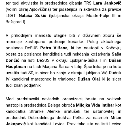
ter tudi aktivistka in predsednica gibanja TRS
Lara Jankovič
(volilni okraj Ajdovščina) ter pisateljica in aktivistka za pravice
LGBT
Nataša Sukič
(ljubljanska okraja Moste-Polje III in
Bežigrad I).
V prihodnjem mandatu utegne biti v državnem zboru še
močneje zastopano področje košarke. Poleg aktualnega
poslanca DeSUS
Petra Vilfana
, ki bo nastopil v Kočevju,
bosta za poslanca kandidirala tudi nekdanja košarkarja
Saša
Dončić
na listi DeSUS v okraju Ljubljana-Šiška I in
Dušan
Hauptman
na Listi Marjana Šarca v Litiji. Športnika je na listo
uvrstila tudi SD, in sicer bo zanjo v okraju Ljubljana-Vič-Rudnik
IV kandidiral maratonec in triatlonec
Dušan Olaj
, ki je sicer
tudi znan podjetnik.
Med predstavniki nevladnih organizacij bosta na volitvah
nastopila predsednica Belega obroča
Milojka Vida Intihar
kot
kandidatka Stranke Alenke Bratušek ter ustanovitelj in
predsednik Dobrodelnega društva Petka za nasmeh
Milan
Jakopovič
kot kandidat Levice. Prav tako sta na listi Levice