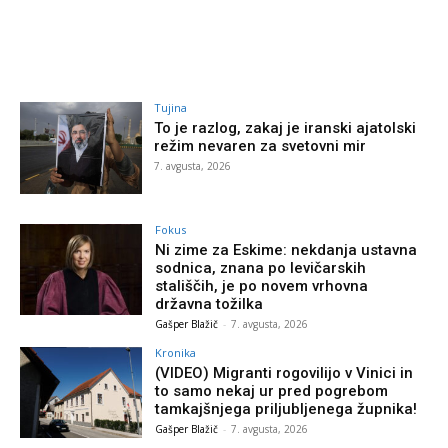
Tujina
To je razlog, zakaj je iranski ajatolski
režim nevaren za svetovni mir
7. avgusta, 2026
Fokus
Ni zime za Eskime: nekdanja ustavna
sodnica, znana po levičarskih
stališčih, je po novem vrhovna
državna tožilka
Gašper Blažič
-
7. avgusta, 2026
Kronika
(VIDEO) Migranti rogovilijo v Vinici in
to samo nekaj ur pred pogrebom
tamkajšnjega priljubljenega župnika!
Gašper Blažič
-
7. avgusta, 2026