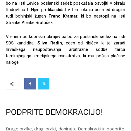
bo na listi Levice poslanski sedež poskušala osvojiti v okraju
Radovljica I. Njen protikandidat v tem okraju bo med drugim
tudi bohinjski župan
Franc Kramar
, ki bo nastopil na listi
Stranke Alenke Bratušek.
V enem od koprskih okrajev pa bo za poslanski sedež na listi
SDS kandidiral
Silvo Radin
, eden od ribičev, ki je zaradi
hrvaškega neupoštevanja arbitražne sodbe tarča
tamkajšnjega kmetijskega ministrstva, ki mu pošilja plačilne
naloge.
PODPRITE DEMOKRACIJO!
Drage bralke, dragi bralci, donirajte Demokraciji in podprite