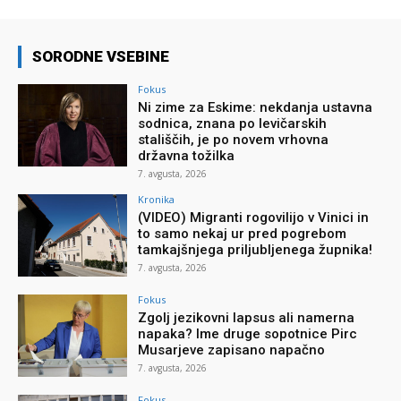
SORODNE VSEBINE
Fokus
Ni zime za Eskime: nekdanja ustavna
sodnica, znana po levičarskih
stališčih, je po novem vrhovna
državna tožilka
7. avgusta, 2026
Kronika
(VIDEO) Migranti rogovilijo v Vinici in
to samo nekaj ur pred pogrebom
tamkajšnjega priljubljenega župnika!
7. avgusta, 2026
Fokus
Zgolj jezikovni lapsus ali namerna
napaka? Ime druge sopotnice Pirc
Musarjeve zapisano napačno
7. avgusta, 2026
Fokus