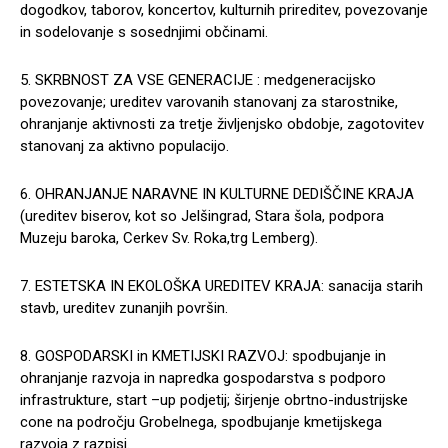
dogodkov, taborov, koncertov, kulturnih prireditev, povezovanje
in sodelovanje s sosednjimi občinami.
5. SKRBNOST ZA VSE GENERACIJE : medgeneracijsko
povezovanje; ureditev varovanih stanovanj za starostnike,
ohranjanje aktivnosti za tretje življenjsko obdobje, zagotovitev
stanovanj za aktivno populacijo.
6. OHRANJANJE NARAVNE IN KULTURNE DEDIŠČINE KRAJA
(ureditev biserov, kot so Jelšingrad, Stara šola, podpora
Muzeju baroka, Cerkev Sv. Roka,trg Lemberg).
7. ESTETSKA IN EKOLOŠKA UREDITEV KRAJA: sanacija starih
stavb, ureditev zunanjih površin.
8. GOSPODARSKI in KMETIJSKI RAZVOJ: spodbujanje in
ohranjanje razvoja in napredka gospodarstva s podporo
infrastrukture, start –up podjetij; širjenje obrtno-industrijske
cone na področju Grobelnega, spodbujanje kmetijskega
razvoja z razpisi.