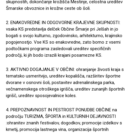
skupnostih, dokončanje krožišča Mestinje, celostna ureditev
Šmarske obvoznice in krožne ceste ob šoli.
2. ENAKOVREDNE IN ODGOVORNE KRAJEVNE SKUPNOSTI:
vsaka KS predstavlja delček Občine Šmarje pri Jelšah in jo
bogati s svojo kulturno, zgodovinsko, arhitekturno, krajinsko
pogojenostjo. Vse KS so enakovredne, zato bomo z vsemi
podtočkami programa zasledovali ureditev specifičnih
področji, ki jih bodo izrazili krajani posamezne KS.
3. AKTIVNO DOGAJANJE V OBČINI: ohranjanje živosti kraja s
tematsko usmeritvijo, ureditev kopališča, razširitev športne
dvorane v osnovni šoli, postavitev adrenalinskega parka,
večnamenskega otroškega igrišča, ureditev zunanjih športnih
igrišč, ureditev sposojevalnice koles.
4. PREPOZNAVNOST IN PESTROST PONUDBE OBČINE na
področju TURIZMA, ŠPORTA in KULTURNIH DEJAVNOSTI
:ohranitev znanih festivalov, dogodkov, promocije izdelkov s
kmetij, promocija lastnega vina, organizacija športnih