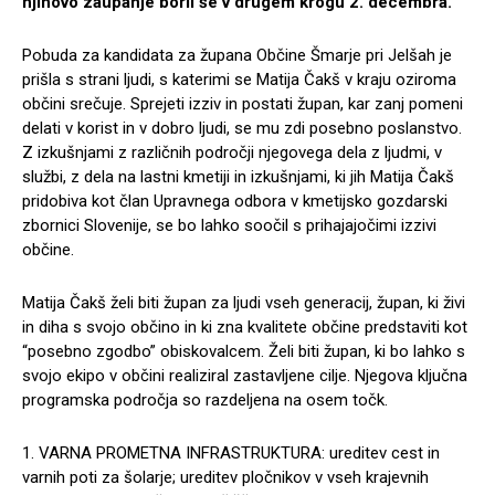
njihovo zaupanje boril še v drugem krogu 2. decembra.
Pobuda za kandidata za župana Občine Šmarje pri Jelšah je
prišla s strani ljudi, s katerimi se Matija Čakš v kraju oziroma
občini srečuje. Sprejeti izziv in postati župan, kar zanj pomeni
delati v korist in v dobro ljudi, se mu zdi posebno poslanstvo.
Z izkušnjami z različnih področji njegovega dela z ljudmi, v
službi, z dela na lastni kmetiji in izkušnjami, ki jih Matija Čakš
pridobiva kot član Upravnega odbora v kmetijsko gozdarski
zbornici Slovenije, se bo lahko soočil s prihajajočimi izzivi
občine.
Matija Čakš želi biti župan za ljudi vseh generacij, župan, ki živi
in diha s svojo občino in ki zna kvalitete občine predstaviti kot
“posebno zgodbo” obiskovalcem. Želi biti župan, ki bo lahko s
svojo ekipo v občini realiziral zastavljene cilje. Njegova ključna
programska področja so razdeljena na osem točk.
1. VARNA PROMETNA INFRASTRUKTURA: ureditev cest in
varnih poti za šolarje; ureditev pločnikov v vseh krajevnih