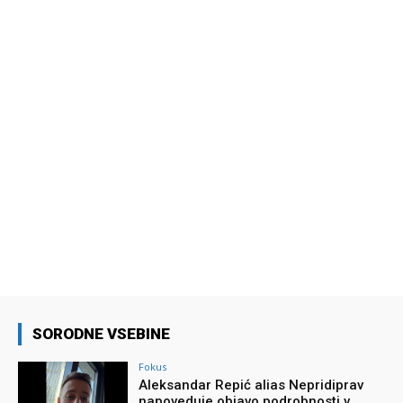
SORODNE VSEBINE
Fokus
Aleksandar Repić alias Nepridiprav
napoveduje objavo podrobnosti v