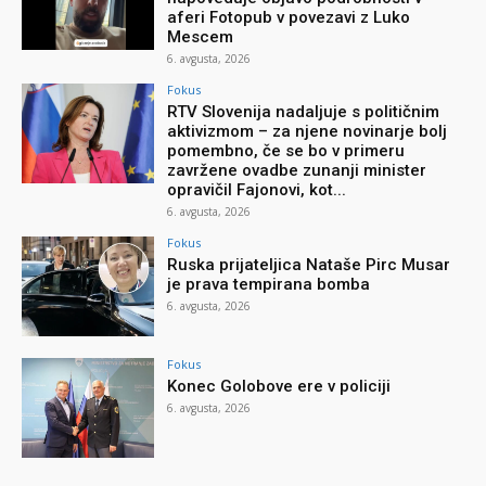
aferi Fotopub v povezavi z Luko
Mescem
6. avgusta, 2026
Fokus
RTV Slovenija nadaljuje s političnim
aktivizmom – za njene novinarje bolj
pomembno, če se bo v primeru
zavržene ovadbe zunanji minister
opravičil Fajonovi, kot...
6. avgusta, 2026
Fokus
Ruska prijateljica Nataše Pirc Musar
je prava tempirana bomba
6. avgusta, 2026
Fokus
Konec Golobove ere v policiji
6. avgusta, 2026