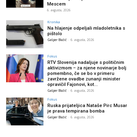
Mescem
6. avgusta, 2026
Kronika
Na hlajenje odpeljali mladoletnika s
pištolo
Gašper Blažič
-
6. avgusta, 2026
Fokus
RTV Slovenija nadaljuje s političnim
aktivizmom – za njene novinarje bolj
pomembno, če se bo v primeru
zavržene ovadbe zunanji minister
opravičil Fajonovi, kot...
Gašper Blažič
-
6. avgusta, 2026
Fokus
Ruska prijateljica Nataše Pirc Musar
je prava tempirana bomba
Gašper Blažič
-
6. avgusta, 2026