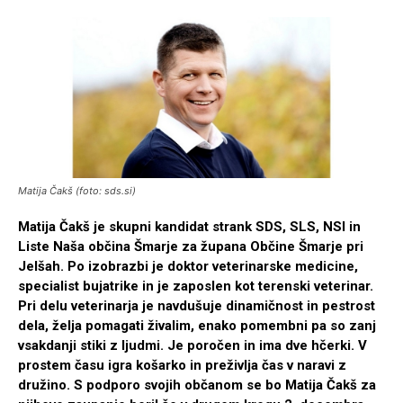
Matija Čakš (foto: sds.si)
Matija Čakš je skupni kandidat strank SDS, SLS, NSI in
Liste Naša občina Šmarje za župana Občine Šmarje pri
Jelšah. Po izobrazbi je doktor veterinarske medicine,
specialist bujatrike in je zaposlen kot terenski veterinar.
Pri delu veterinarja je navdušuje dinamičnost in pestrost
dela, želja pomagati živalim, enako pomembni pa so zanj
vsakdanji stiki z ljudmi. Je poročen in ima dve hčerki. V
prostem času igra košarko in preživlja čas v naravi z
družino. S podporo svojih občanom se bo Matija Čakš za