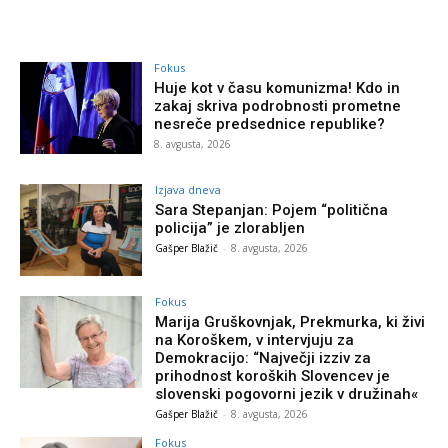
Fokus
Huje kot v času komunizma! Kdo in
zakaj skriva podrobnosti prometne
nesreče predsednice republike?
8. avgusta, 2026
Izjava dneva
Sara Stepanjan: Pojem “politična
policija” je zlorabljen
Gašper Blažič
-
8. avgusta, 2026
Fokus
Marija Gruškovnjak, Prekmurka, ki živi
na Koroškem, v intervjuju za
Demokracijo: “Največji izziv za
prihodnost koroških Slovencev je
slovenski pogovorni jezik v družinah«
Gašper Blažič
-
8. avgusta, 2026
Fokus