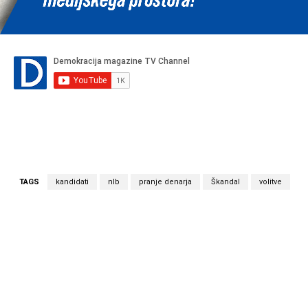
TAGS
kandidati
nlb
pranje denarja
Škandal
volitve