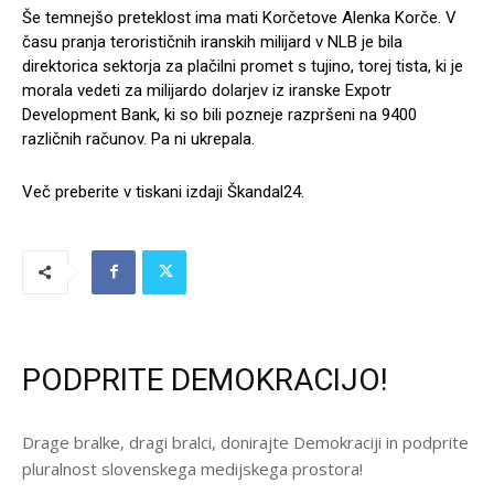
Še temnejšo preteklost ima mati Korčetove Alenka Korče. V
času pranja terorističnih iranskih milijard v NLB je bila
direktorica sektorja za plačilni promet s tujino, torej tista, ki je
morala vedeti za milijardo dolarjev iz iranske Expotr
Development Bank, ki so bili pozneje razpršeni na 9400
različnih računov. Pa ni ukrepala.
Več preberite v tiskani izdaji Škandal24.
PODPRITE DEMOKRACIJO!
Drage bralke, dragi bralci, donirajte Demokraciji in podprite
pluralnost slovenskega medijskega prostora!