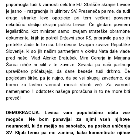
pripomogla tudi k varnosti celotne EU. Stališče skrajne Levice
je jasno – razgradnja in ukinitev SV. Preseneča pa me, da tudi
druge stranke leve opozicije pri tem večkrat povsem
nekritično sledijo skrajni politiki Levice. Če gledam povsem
legalistično, kot minister samo izvajam strateške obrambne
dokumente, ki jih je potrdil Državni zbor RS, pripravile pa so jih
pretekle vlade. In te niso bile desne. Izvajam zaveze Republike
Slovenije, ki so jih našim partnerjem v okviru Nata dale vlade
pred našo. Vlad Alenke Bratušek, Mira Cerarja in Marjana
Šarca nihče ni silil v te zaveze. Seveda pa naši partnerji
upravičeno pričakujejo, da dane besede tudi držimo. Če
pogledam širše, pa je nujno, da se vsi skupaj zavedamo, da
bomo za lastno varnost morali storiti več. Za varnost
namenjamo 1 odstotek našega proračuna in to ne more biti
preveč!
DEMOKRACIJA: Levica vam populistično očita vse
mogoče. Ne bom ponavljal za njimi vseh njihove
neumnosti, ki že mejijo na sabotažo, na poskus uničenja
SV. Kljub temu pa me zanima, kako komentirate njihov