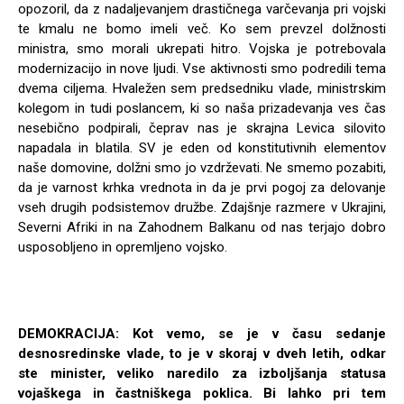
opozoril, da z nadaljevanjem drastičnega varčevanja pri vojski
te kmalu ne bomo imeli več. Ko sem prevzel dolžnosti
ministra, smo morali ukrepati hitro. Vojska je potrebovala
modernizacijo in nove ljudi. Vse aktivnosti smo podredili tema
dvema ciljema. Hvaležen sem predsedniku vlade, ministrskim
kolegom in tudi poslancem, ki so naša prizadevanja ves čas
nesebično podpirali, čeprav nas je skrajna Levica silovito
napadala in blatila. SV je eden od konstitutivnih elementov
naše domovine, dolžni smo jo vzdrževati. Ne smemo pozabiti,
da je varnost krhka vrednota in da je prvi pogoj za delovanje
vseh drugih podsistemov družbe. Zdajšnje razmere v Ukrajini,
Severni Afriki in na Zahodnem Balkanu od nas terjajo dobro
usposobljeno in opremljeno vojsko.
DEMOKRACIJA: Kot vemo, se je v času sedanje
desnosredinske vlade, to je v skoraj v dveh letih, odkar
ste minister, veliko naredilo za izboljšanja statusa
vojaškega in častniškega poklica. Bi lahko pri tem