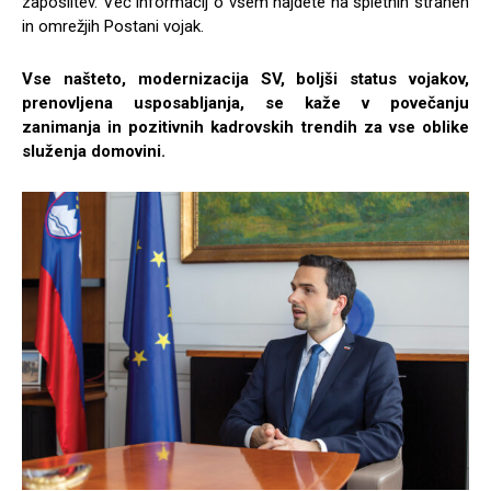
zaposlitev. Več informacij o vsem najdete na spletnih straneh
in omrežjih Postani vojak.
Vse našteto, modernizacija SV, boljši status vojakov,
prenovljena usposabljanja, se kaže v povečanju
zanimanja in pozitivnih kadrovskih trendih za vse oblike
služenja domovini.