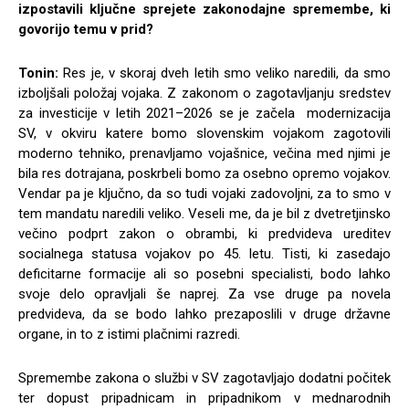
izpostavili ključne sprejete zakonodajne spremembe, ki
govorijo temu v prid?
Tonin:
Res je, v skoraj dveh letih smo veliko naredili, da smo
izboljšali položaj vojaka. Z zakonom o zagotavljanju sredstev
za investicije v letih 2021–2026 se je začela modernizacija
SV, v okviru katere bomo slovenskim vojakom zagotovili
moderno tehniko, prenavljamo vojašnice, večina med njimi je
bila res dotrajana, poskrbeli bomo za osebno opremo vojakov.
Vendar pa je ključno, da so tudi vojaki zadovoljni, za to smo v
tem mandatu naredili veliko. Veseli me, da je bil z dvetretjinsko
večino podprt zakon o obrambi, ki predvideva ureditev
socialnega statusa vojakov po 45. letu. Tisti, ki zasedajo
deficitarne formacije ali so posebni specialisti, bodo lahko
svoje delo opravljali še naprej. Za vse druge pa novela
predvideva, da se bodo lahko prezaposlili v druge državne
organe, in to z istimi plačnimi razredi.
Spremembe zakona o službi v SV zagotavljajo dodatni počitek
ter dopust pripadnicam in pripadnikom v mednarodnih