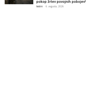
pokop žrtev povojnih pobojev!
testni
-
6. avgusta, 2026