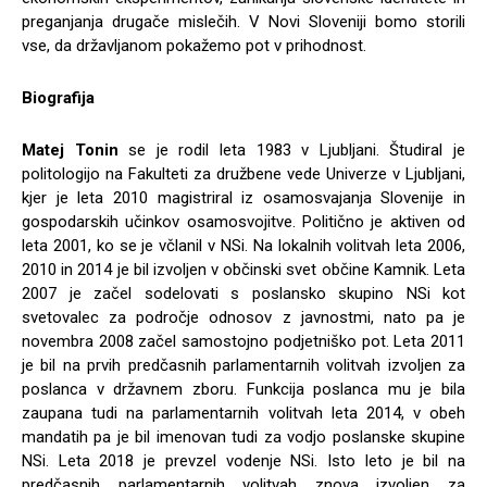
preganjanja drugače mislečih. V Novi Sloveniji bomo storili
vse, da državljanom pokažemo pot v prihodnost.
Biografija
Matej Tonin
se je rodil leta 1983 v Ljubljani. Študiral je
politologijo na Fakulteti za družbene vede Univerze v Ljubljani,
kjer je leta 2010 magistriral iz osamosvajanja Slovenije in
gospodarskih učinkov osamosvojitve. Politično je aktiven od
leta 2001, ko se je včlanil v NSi. Na lokalnih volitvah leta 2006,
2010 in 2014 je bil izvoljen v občinski svet občine Kamnik. Leta
2007 je začel sodelovati s poslansko skupino NSi kot
svetovalec za področje odnosov z javnostmi, nato pa je
novembra 2008 začel samostojno podjetniško pot. Leta 2011
je bil na prvih predčasnih parlamentarnih volitvah izvoljen za
poslanca v državnem zboru. Funkcija poslanca mu je bila
zaupana tudi na parlamentarnih volitvah leta 2014, v obeh
mandatih pa je bil imenovan tudi za vodjo poslanske skupine
NSi. Leta 2018 je prevzel vodenje NSi. Isto leto je bil na
predčasnih parlamentarnih volitvah znova izvoljen za