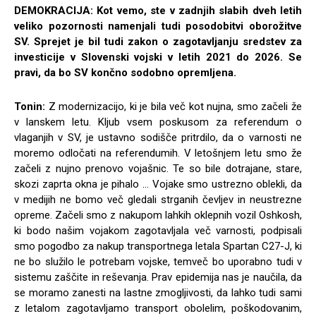
DEMOKRACIJA: Kot vemo, ste v zadnjih slabih dveh letih
veliko pozornosti namenjali tudi posodobitvi oborožitve
SV. Sprejet je bil tudi zakon o zagotavljanju sredstev za
investicije v Slovenski vojski v letih 2021 do 2026. Se
pravi, da bo SV končno sodobno opremljena.
Tonin:
Z modernizacijo, ki je bila več kot nujna, smo začeli že
v lanskem letu. Kljub vsem poskusom za referendum o
vlaganjih v SV, je ustavno sodišče pritrdilo, da o varnosti ne
moremo odločati na referendumih. V letošnjem letu smo že
začeli z nujno prenovo vojašnic. Te so bile dotrajane, stare,
skozi zaprta okna je pihalo … Vojake smo ustrezno oblekli, da
v medijih ne bomo več gledali strganih čevljev in neustrezne
opreme. Začeli smo z nakupom lahkih oklepnih vozil Oshkosh,
ki bodo našim vojakom zagotavljala več varnosti, podpisali
smo pogodbo za nakup transportnega letala Spartan C27-J, ki
ne bo služilo le potrebam vojske, temveč bo uporabno tudi v
sistemu zaščite in reševanja. Prav epidemija nas je naučila, da
se moramo zanesti na lastne zmogljivosti, da lahko tudi sami
z letalom zagotavljamo transport obolelim, poškodovanim,