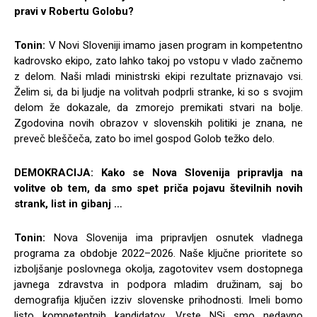
pravi v Robertu Golobu?
Tonin:
V Novi Sloveniji imamo jasen program in kompetentno
kadrovsko ekipo, zato lahko takoj po vstopu v vlado začnemo
z delom. Naši mladi ministrski ekipi rezultate priznavajo vsi.
Želim si, da bi ljudje na volitvah podprli stranke, ki so s svojim
delom že dokazale, da zmorejo premikati stvari na bolje.
Zgodovina novih obrazov v slovenskih politiki je znana, ne
preveč bleščeča, zato bo imel gospod Golob težko delo.
DEMOKRACIJA: Kako se Nova Slovenija pripravlja na
volitve ob tem, da smo spet priča pojavu številnih novih
strank, list in gibanj …
Tonin:
Nova Slovenija ima pripravljen osnutek vladnega
programa za obdobje 2022–2026. Naše ključne prioritete so
izboljšanje poslovnega okolja, zagotovitev vsem dostopnega
javnega zdravstva in podpora mladim družinam, saj bo
demografija ključen izziv slovenske prihodnosti. Imeli bomo
listo kompetentnih kandidatov. Vrste NSi smo nedavno