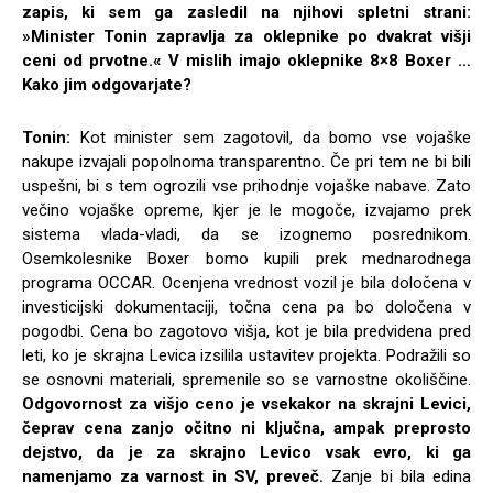
zapis, ki sem ga zasledil na njihovi spletni strani:
»Minister Tonin zapravlja za oklepnike po dvakrat višji
ceni od prvotne.« V mislih imajo oklepnike 8×8 Boxer …
Kako jim odgovarjate?
Tonin:
Kot minister sem zagotovil, da bomo vse vojaške
nakupe izvajali popolnoma transparentno. Če pri tem ne bi bili
uspešni, bi s tem ogrozili vse prihodnje vojaške nabave. Zato
večino vojaške opreme, kjer je le mogoče, izvajamo prek
sistema vlada-vladi, da se izognemo posrednikom.
Osemkolesnike Boxer bomo kupili prek mednarodnega
programa OCCAR. Ocenjena vrednost vozil je bila določena v
investicijski dokumentaciji, točna cena pa bo določena v
pogodbi. Cena bo zagotovo višja, kot je bila predvidena pred
leti, ko je skrajna Levica izsilila ustavitev projekta. Podražili so
se osnovni materiali, spremenile so se varnostne okoliščine.
Odgovornost za višjo ceno je vsekakor na skrajni Levici,
čeprav cena zanjo očitno ni ključna, ampak preprosto
dejstvo, da je za skrajno Levico vsak evro, ki ga
namenjamo za varnost in SV, preveč.
Zanje bi bila edina