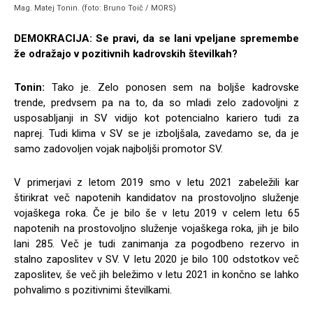
Mag. Matej Tonin. (foto: Bruno Toič / MORS)
DEMOKRACIJA:
Se pravi, da se lani vpeljane spremembe
že odražajo v pozitivnih kadrovskih številkah?
Tonin:
Tako je. Zelo ponosen sem na boljše kadrovske
trende, predvsem pa na to, da so mladi zelo zadovoljni z
usposabljanji in SV vidijo kot potencialno kariero tudi za
naprej. Tudi klima v SV se je izboljšala, zavedamo se, da je
samo zadovoljen vojak najboljši promotor SV.
V primerjavi z letom 2019 smo v letu 2021 zabeležili kar
štirikrat več napotenih kandidatov na prostovoljno služenje
vojaškega roka. Če je bilo še v letu 2019 v celem letu 65
napotenih na prostovoljno služenje vojaškega roka, jih je bilo
lani 285. Več je tudi zanimanja za pogodbeno rezervo in
stalno zaposlitev v SV. V letu 2020 je bilo 100 odstotkov več
zaposlitev, še več jih beležimo v letu 2021 in končno se lahko
pohvalimo s pozitivnimi številkami.