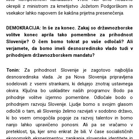
okrepili z ministrom za kmetijstvo Jožetom Podgorškom in
vsekakor lahko napovem še kakšna prijetna presenečenja.
DEMOKRACIJA: In še za konec. Zakaj so državnozborske
volitve konec aprila tako pomembne za prihodnost
Slovenije? O čem bomo tokrat po vaše odločali? Ali
verjamete, da bomo imeli desnosredinsko vlado tudi v
prihodnjem državnozborskem mandatu?
Tonin:
Za prihodnost Slovenije je zagotovo najboljša
desnosredinska vlada. Je pa Nova Slovenija pripravljena
sodelovati z vsemi strankami, ki delujejo znotraj ustavnega
okvira. Ključna bo uskladitev naših programov. Bodo pa
prihodnje volitve izjemno pomembne. Odločale bodo o
prihodnjem razvoju Slovenije. Ljudje bomo s svojim glasom
odločili o tam, ali Slovenijo želimo razvijati v sodobno državo,
ki bo vsem omogočila pogoje za razvoj talentov in bomo
nanjo lahko upravičeno ponosni. Ali pa se vračamo v
preteklost, tja, kjer smo enkrat že bili. V čase socialističnih
ekonomskih eksperimentov, zanikanja slovenske identitete in