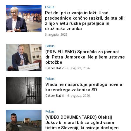
Fokus
Pet dni prikrivanja in laži: Urad
predsednice končno razkril, da sta bili
z njo v avtu ruska prijateljica in
družinska znanka
6. avgusta, 2026
Fokus
(PREJELI SMO) Sporočilo za javnost
dr. Petra Jambreka: Ne pišem ustavne
obtožbe
Gašper Blažič
-
6. avgusta, 2026
Fokus
Vlada ne nasprotuje predlogu novele
kazenskega zakonika SD
Gašper Blažič
-
6. avgusta, 2026
Fokus
(VIDEO DOKUMENTAREC) Oleksij
Jukov bi moral biti za zgled vsem
tistim v Sloveniji, ki ovirajo dostojen