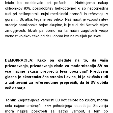
letalo bo sodelovalo pri požarih … Načrtujemo nakup
oklepnikov 8X8, posodobitev helikopterjev, ki so nepogrešljivi
tudi pri helikopterski nujni medicinski pomoči in reševanju v
gorah … Skratka, tega je res veliko. Naš načrt je vzpostavitev
srednje bataljonske bojne skupine, ki je tudi del Natovih ciljev
zmogljivosti, hkrati pa bomo na ta način zagotovili večjo
varnost vojakov tako pri delu doma kot na misijah po svetu.
DEMOKRACIJA: Kako pa gledate na to, da vaša
prizadevanja, prizadevanja vlade za modernizacijo SV na
vse načine skuša preprečiti leva opozicija? Predvsem
glasna je ekstremistična stranka Levica, ki je skušala tudi
z zahtevami za referendume preprečiti, da bi SV dobila
več denarja …
Tonin:
Zagotavljanje varnosti EU kot celote bo ključni, morda
celo najpomembnejši izziv prihodnjega desetletja. Slovenija
mora najprej poskrbeti za lastno varnost, s tem bo