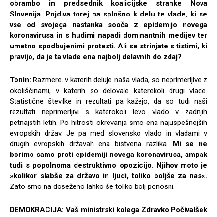
obrambo in predsednik koalicijske stranke Nova
Slovenija. Pojdiva torej na splošno k delu te vlade, ki se
vse od svojega nastanka sooča z epidemijo novega
koronavirusa in s hudimi napadi dominantnih medijev ter
umetno spodbujenimi protesti. Ali se strinjate s tistimi, ki
pravijo, da je ta vlade ena najbolj delavnih do zdaj?
Tonin:
Razmere, v katerih deluje naša vlada, so neprimerljive z
okoliščinami, v katerih so delovale katerekoli drugi vlade.
Statistične številke in rezultati pa kažejo, da so tudi naši
rezultati neprimerljivi s katerokoli levo vlado v zadnjih
petnajstih letih. Po hitrosti okrevanja smo ena najuspešnejših
evropskih držav. Je pa med slovensko vlado in vladami v
drugih evropskih državah ena bistvena razlika.
Mi se ne
borimo samo proti epidemiji novega koronavirusa, ampak
tudi s popolnoma destruktivno opozicijo. Njihov moto je
»kolikor slabše za državo in ljudi, toliko boljše za nas«.
Zato smo na doseženo lahko še toliko bolj ponosni.
DEMOKRACIJA: Vaš ministrski kolega Zdravko Počivalšek