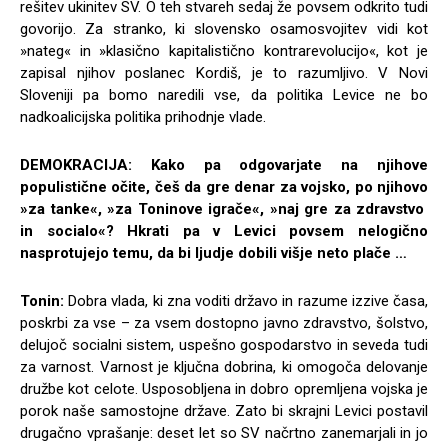
rešitev ukinitev SV. O teh stvareh sedaj že povsem odkrito tudi
govorijo. Za stranko, ki slovensko osamosvojitev vidi kot
»nateg« in »klasično kapitalistično kontrarevolucijo«, kot je
zapisal njihov poslanec Kordiš, je to razumljivo. V Novi
Sloveniji pa bomo naredili vse, da politika Levice ne bo
nadkoalicijska politika prihodnje vlade.
DEMOKRACIJA: Kako pa odgovarjate na njihove
populistične očite, češ da gre denar za vojsko, po njihovo
»za tanke«, »za Toninove igrače«, »naj gre za zdravstvo
in socialo«? Hkrati pa v Levici povsem nelogično
nasprotujejo temu, da bi ljudje dobili višje neto plače …
Tonin:
Dobra vlada, ki zna voditi državo in razume izzive časa,
poskrbi za vse – za vsem dostopno javno zdravstvo, šolstvo,
delujoč socialni sistem, uspešno gospodarstvo in seveda tudi
za varnost. Varnost je ključna dobrina, ki omogoča delovanje
družbe kot celote. Usposobljena in dobro opremljena vojska je
porok naše samostojne države. Zato bi skrajni Levici postavil
drugačno vprašanje: deset let so SV načrtno zanemarjali in jo