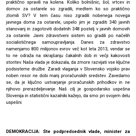
praktično spravili na kolena. Koliko bolnišnic, šol, vrtcev in
domov za ostarele so zgradili, medtem ko so praktično
zlomili SV? V tem času niso zgradili nobenega novega
javnega doma za ostarele, uspelo jim je zgraditi 340 javnih
stanovanj in zagotoviti dodatnih 348 postelj v javnih domovih
za ostarele. Javni zdravstveni sistem so gradili po načelih
socialističnega samoupravljanja. Danes za zdravstvo
namenjamo 800 milijonov evrov več kot leta 2013, vendar se
to ne odraža na skrajšanju čakalnih dob in večji kakovosti
storitev. Naša vlada je dokazala, da zmore razvijati vse ključne
podsisteme družbe. Zaradi vlaganja v Slovensko vojsko prav
noben resor ne dobi manj proračunskih sredstev. Zavedamo
se, da je ključno ustvarjanje proračunskih prihodkov in ne
njihovo prerazdeljevanje. Naš cilj je gospodarsko uspešna
Slovenija in statistični kazalniki kažejo, da smo pri svojem delu
uspešni.
DEMOKRACIJA: Ste podpredsednik vlade, minister za