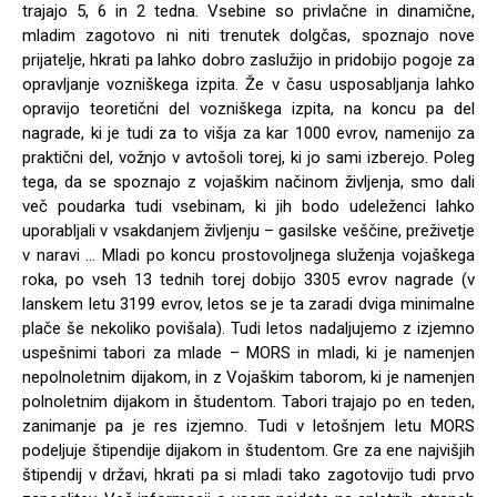
trajajo 5, 6 in 2 tedna. Vsebine so privlačne in dinamične,
mladim zagotovo ni niti trenutek dolgčas, spoznajo nove
prijatelje, hkrati pa lahko dobro zaslužijo in pridobijo pogoje za
opravljanje vozniškega izpita. Že v času usposabljanja lahko
opravijo teoretični del vozniškega izpita, na koncu pa del
nagrade, ki je tudi za to višja za kar 1000 evrov, namenijo za
praktični del, vožnjo v avtošoli torej, ki jo sami izberejo. Poleg
tega, da se spoznajo z vojaškim načinom življenja, smo dali
več poudarka tudi vsebinam, ki jih bodo udeleženci lahko
uporabljali v vsakdanjem življenju – gasilske veščine, preživetje
v naravi … Mladi po koncu prostovoljnega služenja vojaškega
roka, po vseh 13 tednih torej dobijo 3305 evrov nagrade (v
lanskem letu 3199 evrov, letos se je ta zaradi dviga minimalne
plače še nekoliko povišala). Tudi letos nadaljujemo z izjemno
uspešnimi tabori za mlade – MORS in mladi, ki je namenjen
nepolnoletnim dijakom, in z Vojaškim taborom, ki je namenjen
polnoletnim dijakom in študentom. Tabori trajajo po en teden,
zanimanje pa je res izjemno. Tudi v letošnjem letu MORS
podeljuje štipendije dijakom in študentom. Gre za ene najvišjih
štipendij v državi, hkrati pa si mladi tako zagotovijo tudi prvo