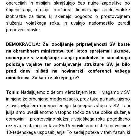
operacijah in misijah, skrajšujejo čas nujne zaposlitve po
štipendiranju, urejajo možnost financiranja srednješolske
izobrazbe za tiste, ki sklenejo pogodbo o prostovoljnem
služenju vojaškega roka, in uvajajo nadomestilo zaradi
prepovedi stavke.
DEMOKRACIJA:
Za izboljšanje pripravljenosti SV boste
na obrambnem ministrstvu tudi letos sprejemali ukrepe,
usmerjene v izboljšanje stanja popolnitve in socialnega
položaja vojakov ter pomlajevanje strukture SV, je bilo
pred dnevi slišati na novinarski konferenci vašega
ministrstva. Za katere ukrepe gre?
Tonin:
Nadaljujemo z delom v letošnjem letu – vlagamo v SV
in njeno že omenjeno modernizacijo, prav tako pa nadaljujemo
z uveljavljanjem spremenjenega koncepta vstopa v SV. Lani
julija smo uvedli enotno vstopno točko za vse oblike služenja
domovini – prostovoljno služenje vojaškega roka, pogodbeno
rezervo in stalno sestavo SV. Prenovili smo sistem in vsebine
13-tedenskega usposabljanja. To sedaj poteka v treh fazah, ki