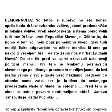
DEMOKRACIJA: No, letos je supervolilno leto. Konec
aprila bodo državnozborske volitve, jeseni predsedniške
in lokalne volitve. Prek elektorskega sistema bomo volili
tudi nov Državni svet Republike Slovenije. Očitno je, da
bomo v tem volilnem boju pomembno vlogo igrali tudi
mediji. Kako odgovarjate na očitke tednika, ki smo ga
nekoč z veseljem brali, da ste zabili nož v hrbet Ljudmili
Novak? Da ste tik pred volitvami »zavezali usta svoji
politični mami«. Pri tem je vsakemu poznavalcu
slovenskega političnega prostora in medijev jasno, da levi
mediji vabijo v svoje goste vašo nekdanjo predsednico
stranke samo zato, ker je kritična do sedanjega
predsednika vlade in vlade na splošno …. Pred tem je
sicer ta tednik povsem neutemeljeno obtožil Janeza
Janšo, da je »izdal Pučnika« …
Tonin:
Z Ljudmilo Novak sva opravila konstruktiven pogovor.