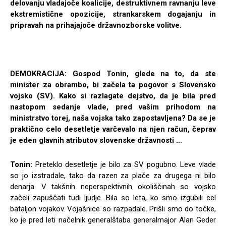
delovanju vladajoče koalicije, destruktivnem ravnanju leve
ekstremistične opozicije, strankarskem dogajanju in
pripravah na prihajajoče državnozborske volitve.
DEMOKRACIJA: Gospod Tonin, glede na to, da ste
minister za obrambo, bi začela ta pogovor s Slovensko
vojsko (SV). Kako si razlagate dejstvo, da je bila pred
nastopom sedanje vlade, pred vašim prihodom na
ministrstvo torej, naša vojska tako zapostavljena? Da se je
praktično celo desetletje varčevalo na njen račun, čeprav
je eden glavnih atributov slovenske državnosti …
Tonin:
Preteklo desetletje je bilo za SV pogubno. Leve vlade
so jo izstradale, tako da razen za plače za drugega ni bilo
denarja. V takšnih neperspektivnih okoliščinah so vojsko
začeli zapuščati tudi ljudje. Bila so leta, ko smo izgubili cel
bataljon vojakov. Vojašnice so razpadale. Prišli smo do točke,
ko je pred leti načelnik generalštaba generalmajor Alan Geder