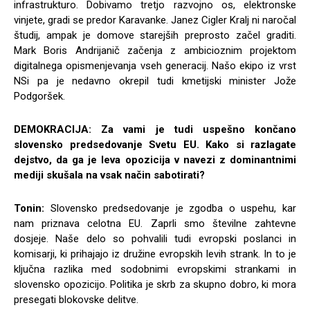
infrastrukturo. Dobivamo tretjo razvojno os, elektronske
vinjete, gradi se predor Karavanke. Janez Cigler Kralj ni naročal
študij, ampak je domove starejših preprosto začel graditi.
Mark Boris Andrijanič začenja z ambicioznim projektom
digitalnega opismenjevanja vseh generacij. Našo ekipo iz vrst
NSi pa je nedavno okrepil tudi kmetijski minister Jože
Podgoršek.
DEMOKRACIJA: Za vami je tudi uspešno končano
slovensko predsedovanje Svetu EU. Kako si razlagate
dejstvo, da ga je leva opozicija v navezi z dominantnimi
mediji skušala na vsak način sabotirati?
Tonin:
Slovensko predsedovanje je zgodba o uspehu, kar
nam priznava celotna EU. Zaprli smo številne zahtevne
dosjeje. Naše delo so pohvalili tudi evropski poslanci in
komisarji, ki prihajajo iz družine evropskih levih strank. In to je
ključna razlika med sodobnimi evropskimi strankami in
slovensko opozicijo. Politika je skrb za skupno dobro, ki mora
presegati blokovske delitve.