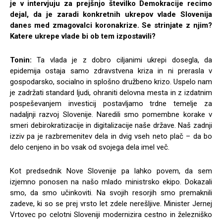
je v intervjuju za prejšnjo številko Demokracije recimo
dejal, da je zaradi konkretnih ukrepov vlade Slovenija
danes med zmagovalci koronakrize. Se strinjate z njim?
Katere ukrepe vlade bi ob tem izpostavili?
Tonin:
Ta vlada je z dobro ciljanimi ukrepi dosegla, da
epidemija ostaja samo zdravstvena kriza in ni prerasla v
gospodarsko, socialno in splošno družbeno krizo. Uspelo nam
je zadržati standard ljudi, ohraniti delovna mesta in z izdatnim
pospeševanjem investicij postavljamo trdne temelje za
nadaljnji razvoj Slovenije. Naredili smo pomembne korake v
smeri debirokratizacije in digitalizacije naše države. Naš zadnji
izziv pa je razbremenitev dela in dvig vseh neto plač – da bo
delo cenjeno in bo vsak od svojega dela imel več.
Kot predsednik Nove Slovenije pa lahko povem, da sem
izjemno ponosen na našo mlado ministrsko ekipo. Dokazali
smo, da smo učinkoviti. Na svojih resorjih smo premaknili
zadeve, ki so se prej vrsto let zdele nerešljive. Minister Jernej
Vrtovec po celotni Sloveniji modernizira cestno in železniško