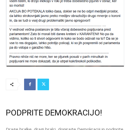
PODPRITE DEMOKRACIJO!
Drage bralke, dragi bralci, donirajte Demokraciji in podprite