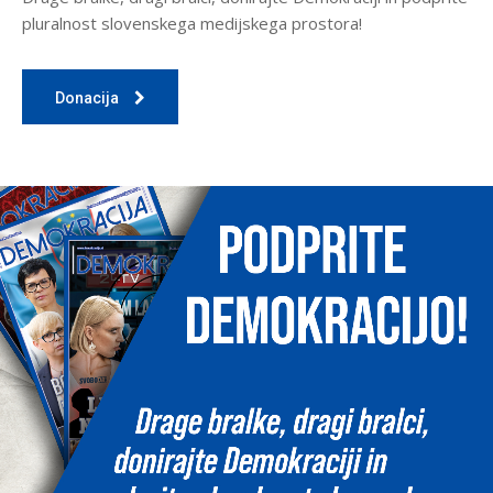
pluralnost slovenskega medijskega prostora!
Donacija