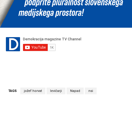
TAGS
jožef horvat
levičarji
Napad
nsi