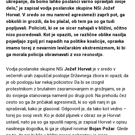
ukrepanje, da bomo lahko poslanci varno opravljali svoje
delo,” je zapisal vodja poslanske skupine NSi Jožef
Horvat. V sredo so mu namreč agresivneži zaprli pot, ga
obkolili in grozili, da bo plačal, ob tem pa so ga tudi
popljuvali. Policisti, ki se se sicer nahajali v bližini, očitno
niso posredovali. Kot je opaziti, se različne oblike nasilja
pojavljajo zgolj pri napadih na politike koalicije, opravka
imamo torej z nevarnim levičarskim ekstremizmom, ki bi
ga morala policija obravnavati z vso resnostjo.
Vodja poslanske skupine NSi
Jožef Horvat
je v sredo v
večernih urah zapuščal poslopje Državnega zbora in opazil, da
je ob poslopju kar nekaj policistov. Da bi se izognil
protestnikom z brutalnim zasramovanjem in grožnjami, se je
do svojega stanovanja namenil po drugi poti. Na prehodu čez
cesto so ga že pričakali agresivneži, ki so vpili nanj in ga
spraševali, kako je glasoval. Odgovoril je, da tako kot vedno –
torej po svoji vesti. Ko je dobil pljunek v obraz se je Horvat
ustavil, nato pa so ga spustili naprej, je zapisal Horvat v opisu
nasilnega dogodka, ki ga je objavil novinar
Bojan Požar
. Glede