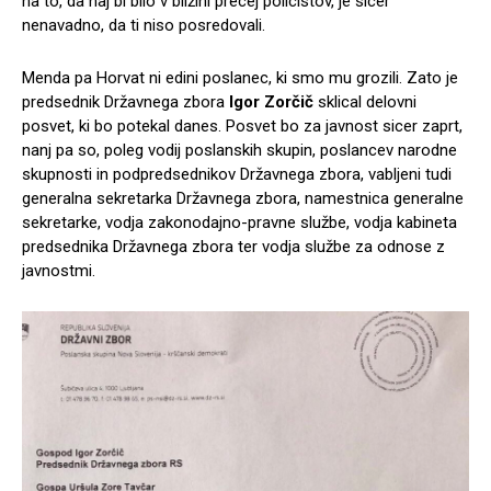
na to, da naj bi bilo v bližini precej policistov, je sicer
nenavadno, da ti niso posredovali.
Menda pa Horvat ni edini poslanec, ki smo mu grozili. Zato je
predsednik Državnega zbora
Igor Zorčič
sklical delovni
posvet, ki bo potekal danes. Posvet bo za javnost sicer zaprt,
nanj pa so, poleg vodij poslanskih skupin, poslancev narodne
skupnosti in podpredsednikov Državnega zbora, vabljeni tudi
generalna sekretarka Državnega zbora, namestnica generalne
sekretarke, vodja zakonodajno-pravne službe, vodja kabineta
predsednika Državnega zbora ter vodja službe za odnose z
javnostmi.