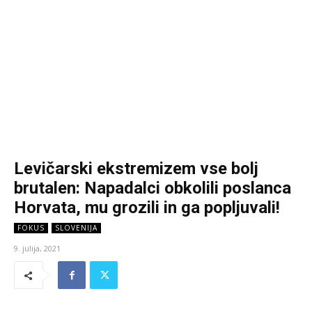
Levičarski ekstremizem vse bolj
brutalen: Napadalci obkolili poslanca
Horvata, mu grozili in ga popljuvali!
FOKUS
SLOVENIJA
9. julija, 2021