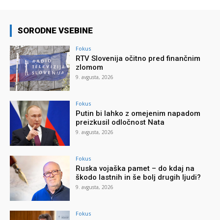
SORODNE VSEBINE
Fokus
RTV Slovenija očitno pred finančnim
zlomom
9. avgusta, 2026
Fokus
Putin bi lahko z omejenim napadom
preizkusil odločnost Nata
9. avgusta, 2026
Fokus
Ruska vojaška pamet – do kdaj na
škodo lastnih in še bolj drugih ljudi?
9. avgusta, 2026
Fokus