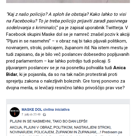
“Kaj z našo policijo? A sploh še obstaja? Kako lahko to visi
na Facebooku? To je treba policijo prijaviti zaradi pasivnega
sodelovanja s kriminalci,
” pa je zapisal uporabnik Twitterja. V
Facebook skupini Maske dol se je namreč znašel poziv k akciji
“Pljuni in se nasmehni” – v obraz naj bi tako pljuvali politikom,
novinarjem, stroki, policajem, županom itd. Na istem mestu je
tudi zapisano, da je bilo več poslancev dobesedno popljuvanih
pred parlamentom – kar lahko potrdijo tudi policaji. S
pljuvanjem poslancev se je na posnetku pohvalila tudi
Anica
Bidar
, ki je pojasnila, da so na tak način protestirali proti
sprejetju zakona o nalezljivih boleznih. Gre torej ponovno za
dvojna merila, si levičarji resnično lahko privoščijo prav vse?