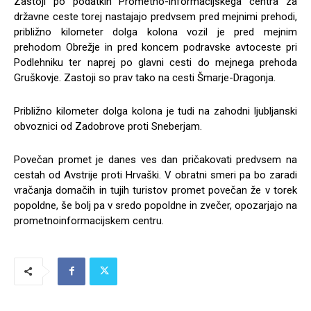
Zastoji po podatkih Prometno-informacijskega centra za
državne ceste torej nastajajo predvsem pred mejnimi prehodi,
približno kilometer dolga kolona vozil je pred mejnim
prehodom Obrežje in pred koncem podravske avtoceste pri
Podlehniku ter naprej po glavni cesti do mejnega prehoda
Gruškovje. Zastoji so prav tako na cesti Šmarje-Dragonja.
Približno kilometer dolga kolona je tudi na zahodni ljubljanski
obvoznici od Zadobrove proti Sneberjam.
Povečan promet je danes ves dan pričakovati predvsem na
cestah od Avstrije proti Hrvaški. V obratni smeri pa bo zaradi
vračanja domačih in tujih turistov promet povečan že v torek
popoldne, še bolj pa v sredo popoldne in zvečer, opozarjajo na
prometnoinformacijskem centru.