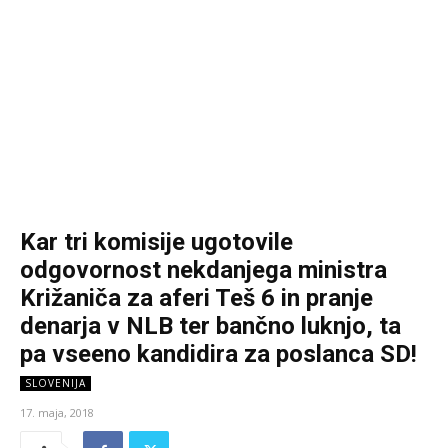
Kar tri komisije ugotovile
odgovornost nekdanjega ministra
Križaniča za aferi Teš 6 in pranje
denarja v NLB ter bančno luknjo, ta
pa vseeno kandidira za poslanca SD!
SLOVENIJA
17. maja, 2018