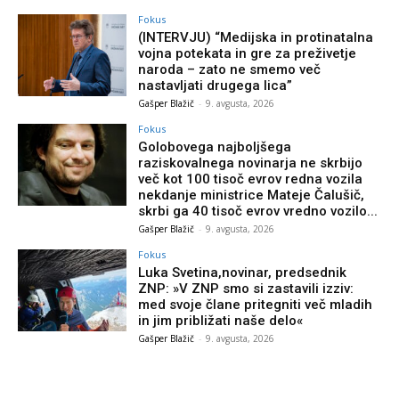
Fokus
(INTERVJU) “Medijska in protinatalna
vojna potekata in gre za preživetje
naroda – zato ne smemo več
nastavljati drugega lica”
Gašper Blažič
-
9. avgusta, 2026
Fokus
Golobovega najboljšega
raziskovalnega novinarja ne skrbijo
več kot 100 tisoč evrov redna vozila
nekdanje ministrice Mateje Čalušič,
skrbi ga 40 tisoč evrov vredno vozilo...
Gašper Blažič
-
9. avgusta, 2026
Fokus
Luka Svetina,novinar, predsednik
ZNP: »V ZNP smo si zastavili izziv:
med svoje člane pritegniti več mladih
in jim približati naše delo«
Gašper Blažič
-
9. avgusta, 2026