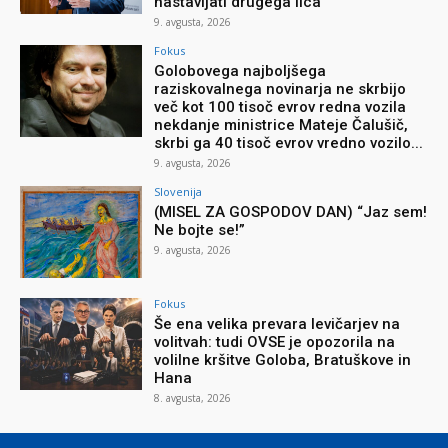
nastavljati drugega lica”
9. avgusta, 2026
Fokus
Golobovega najboljšega
raziskovalnega novinarja ne skrbijo
več kot 100 tisoč evrov redna vozila
nekdanje ministrice Mateje Čalušič,
skrbi ga 40 tisoč evrov vredno vozilo...
9. avgusta, 2026
Slovenija
(MISEL ZA GOSPODOV DAN) “Jaz sem!
Ne bojte se!”
9. avgusta, 2026
Fokus
Še ena velika prevara levičarjev na
volitvah: tudi OVSE je opozorila na
volilne kršitve Goloba, Bratuškove in
Hana
8. avgusta, 2026