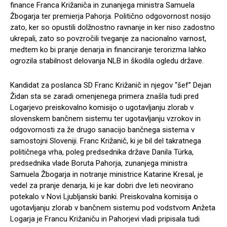
finance Franca Križaniča in zunanjega ministra Samuela
Žbogarja ter premierja Pahorja. Politično odgovornost nosijo
zato, ker so opustili dolžnostno ravnanje in ker niso zadostno
ukrepali, zato so povzročili tveganje za nacionalno varnost,
medtem ko bi pranje denarja in financiranje terorizma lahko
ogrozila stabilnost delovanja NLB in škodila ogledu države.
Kandidat za poslanca SD Franc Križanič in njegov “šef” Dejan
Židan sta se zaradi omenjenega primera znašla tudi pred
Logarjevo preiskovalno komisijo o ugotavljanju zlorab v
slovenskem bančnem sistemu ter ugotavljanju vzrokov in
odgovornosti za že drugo sanacijo bančnega sistema v
samostojni Sloveniji. Franc Križanič, ki je bil del takratnega
političnega vrha, poleg predsednika države Danila Türka,
predsednika vlade Boruta Pahorja, zunanjega ministra
Samuela Žbogarja in notranje ministrice Katarine Kresal, je
vedel za pranje denarja, ki je kar dobri dve leti neovirano
potekalo v Novi Ljubljanski banki. Preiskovalna komisija o
ugotavljanju zlorab v bančnem sistemu pod vodstvom Anžeta
Logarja je Francu Križaniču in Pahorjevi vladi pripisala tudi