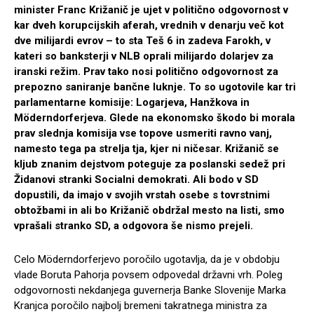
minister Franc Križanič je ujet v politično odgovornost v
kar dveh korupcijskih aferah, vrednih v denarju več kot
dve milijardi evrov – to sta Teš 6 in zadeva Farokh, v
kateri so banksterji v NLB oprali milijardo dolarjev za
iranski režim. Prav tako nosi politično odgovornost za
prepozno saniranje bančne luknje. To so ugotovile kar tri
parlamentarne komisije: Logarjeva, Hanžkova in
Möderndorferjeva. Glede na ekonomsko škodo bi morala
prav slednja komisija vse topove usmeriti ravno vanj,
namesto tega pa strelja tja, kjer ni ničesar. Križanič se
kljub znanim dejstvom poteguje za poslanski sedež pri
Židanovi stranki Socialni demokrati. Ali bodo v SD
dopustili, da imajo v svojih vrstah osebe s tovrstnimi
obtožbami in ali bo Križanič obdržal mesto na listi, smo
vprašali stranko SD, a odgovora še nismo prejeli.
Celo Möderndorferjevo poročilo ugotavlja, da je v obdobju
vlade Boruta Pahorja povsem odpovedal državni vrh. Poleg
odgovornosti nekdanjega guvernerja Banke Slovenije Marka
Kranjca poročilo najbolj bremeni takratnega ministra za