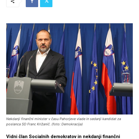
Nekdanji finančni minister v času Pahorjeve vlade in sedanji kandidat za
poslanca SD Franc Križanič. (foto: Demokracija)
Vidni član Socialnih demokratov in nekdanji finančni