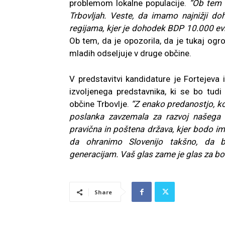
problemom lokalne populacije.
“Ob tem 
Trbovljah. Veste, da imamo najnižji 
regijama, kjer je dohodek BDP 10.000 evr
Ob tem, da je opozorila, da je tukaj og
mladih odseljuje v druge občine.
V predstavitvi kandidature je Fortejeva 
izvoljenega predstavnika, ki se bo tud
občine Trbovlje.
“Z enako predanostjo, ko
poslanka zavzemala za razvoj našega m
pravična in poštena država, kjer bodo ime
da ohranimo Slovenijo takšno, da b
generacijam. Vaš glas zame je glas za bol
Share