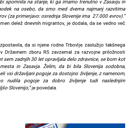
bi spomnila na stanje, ki ga imamo trenutno v Zasavju in
dohodek na osebo, da smo med dvema najmanj razvitima
ov (za primerjavo: osrednja Slovenije ima 27.000 evrov).”
romen delež dnevnih migrantov, je dodala, da se vedno več
izpostavila, da si njene rodne Trbovlje zaslužijo takšnega
i v Državnem zboru RS zavzemal za razvojne priložnosti
t sem zadnjih 30 let opravljala delo zdravnice, se bom kot
esta in Zasavja. Želim, da bi bila Slovenija sodobna,
li vsi državljani pogoje za dostojno življenje, z namenom,
o nudila pogoje za dobro življenje tudi naslednjim
jšo Slovenijo,”
je povedala.