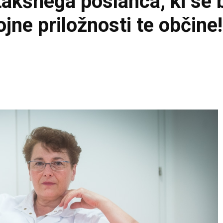
 takšnega poslanca, ki se 
jne priložnosti te občine!