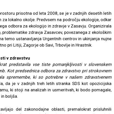
rostoru prisotna od leta 2008, se je v zadnjih desetih letih
iran za lokalno okolje. Predvsem na področju ekologije, odkar
ega odbora za ekologijo in zdravje v Zasavju. Organizirala
e, problematike zdravja Zasavcev, povezanega z ekološkim
na temo ustanavljanja Urgentnih centrov in ukinjanja nujne
 pri Litiji, Zagorje ob Savi, Trbovlje in Hrastnik.
sti v zdravstvu
rat predstavila vse tiste pomanjkljivosti v slovenskem
mb. Kot predsednica odbora za zdravstvo pri strokovnem
ala spremembe, ki so potrebne v našem zdravstvenem
a, da je v zadnjih treh letih stranka SDS kot opozicijska
amu, ki stoji na analizah in usmeritvah, ki bodo pomagale,
in boljša.
avljajo del zakonodajne oblasti, premalokrat prisluhnili