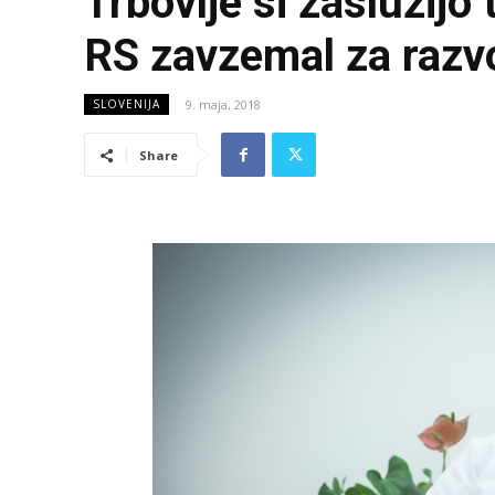
Trbovlje si zaslužijo
RS zavzemal za razvo
9. maja, 2018
SLOVENIJA
Share