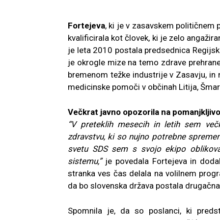
Fortejeva
, ki je v zasavskem političnem p
kvalificirala kot človek, ki je zelo angaž
je leta 2010 postala predsednica Regijsk
je okrogle mize na temo zdrave prehran
bremenom težke industrije v Zasavju, in 
medicinske pomoči v občinah Litija, Šmartno
Večkrat javno opozorila na pomanjkljivo
“V preteklih mesecih in letih sem večk
zdravstvu, ki so nujno potrebne spreme
svetu SDS sem s svojo ekipo oblikov
sistemu,”
je povedala Fortejeva in dodal
stranka ves čas delala na volilnem progr
da bo slovenska država postala drugačna 
Spomnila je, da so poslanci, ki predst