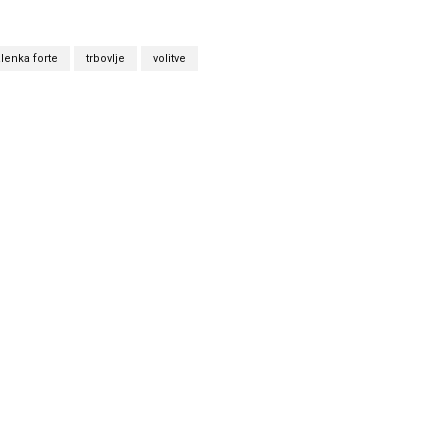
alenka forte
trbovlje
volitve