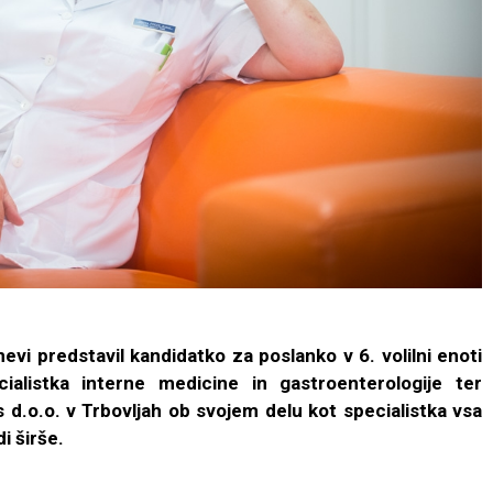
evi predstavil kandidatko za poslanko v 6. volilni enoti
ialistka interne medicine in gastroenterologije ter
 d.o.o. v Trbovljah ob svojem delu kot specialistka vsa
i širše.