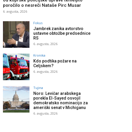
od koprske policijske uprave temeljito
poročilo o nesreči Nataše Pirc Musar
6. avgusta, 2026
Fokus
Jambrek zanika avtorstvo
ustavne obtožbe predsednice
RS
6. avgusta, 2026
Kronika
Kdo podtika požare na
Celjskem?
6. avgusta, 2026
Tujina
Noro: Levičar arabskega
porekla El-Sayed osvojil
demokratsko nominacijo za
ameriški senat v Michiganu
6. avgusta, 2026