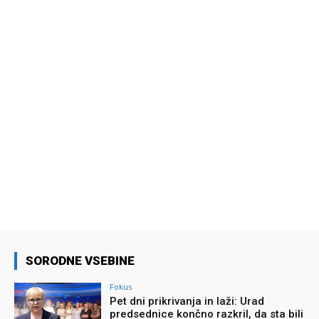
SORODNE VSEBINE
Fokus
Pet dni prikrivanja in laži: Urad
predsednice končno razkril, da sta bili