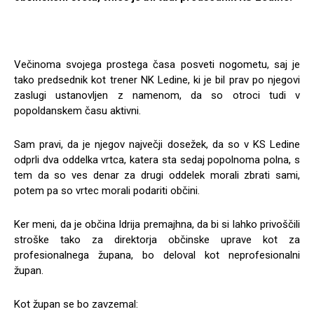
Večinoma svojega prostega časa posveti nogometu, saj je
tako predsednik kot trener NK Ledine, ki je bil prav po njegovi
zaslugi ustanovljen z namenom, da so otroci tudi v
popoldanskem času aktivni.
Sam pravi, da je njegov največji dosežek, da so v KS Ledine
odprli dva oddelka vrtca, katera sta sedaj popolnoma polna, s
tem da so ves denar za drugi oddelek morali zbrati sami,
potem pa so vrtec morali podariti občini.
Ker meni, da je občina Idrija premajhna, da bi si lahko privoščili
stroške tako za direktorja občinske uprave kot za
profesionalnega župana, bo deloval kot neprofesionalni
župan.
Kot župan se bo zavzemal: