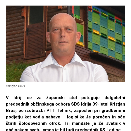
Kristjan Brus
V Idriji se za županski stol poteguje dolgoletni
predsednik občinskega odbora SDS Idrija 39-letni Kristjan
Brus, po izobrazbi PTT Tehnik, zaposlen pri gradbenem
podjetju kot vodja nabave – logistike.Je poročen in oče
štirih šoloobveznih otrok. Tri mandate je že svetnik v
občinskem svetu, vmes je bil tudi predsednik KS Ledine.