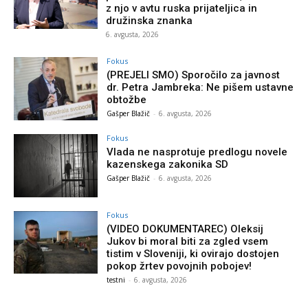
z njo v avtu ruska prijateljica in
družinska znanka
6. avgusta, 2026
Fokus
(PREJELI SMO) Sporočilo za javnost
dr. Petra Jambreka: Ne pišem ustavne
obtožbe
Gašper Blažič
-
6. avgusta, 2026
Fokus
Vlada ne nasprotuje predlogu novele
kazenskega zakonika SD
Gašper Blažič
-
6. avgusta, 2026
Fokus
(VIDEO DOKUMENTAREC) Oleksij
Jukov bi moral biti za zgled vsem
tistim v Sloveniji, ki ovirajo dostojen
pokop žrtev povojnih pobojev!
testni
-
6. avgusta, 2026