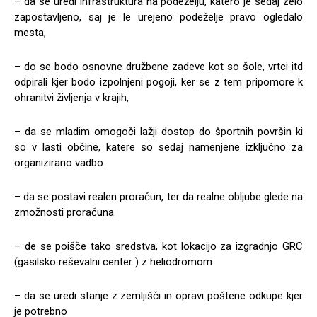
– da se uredi infrastruktura na podeželju, katero je sedaj zelo
zapostavljeno, saj je le urejeno podeželje pravo ogledalo
mesta,
– do se bodo osnovne družbene zadeve kot so šole, vrtci itd
odpirali kjer bodo izpolnjeni pogoji, ker se z tem pripomore k
ohranitvi življenja v krajih,
– da se mladim omogoči lažji dostop do športnih površin ki
so v lasti občine, katere so sedaj namenjene izključno za
organizirano vadbo
– da se postavi realen proračun, ter da realne obljube glede na
zmožnosti proračuna
– de se poišče tako sredstva, kot lokacijo za izgradnjo GRC
(gasilsko reševalni center ) z heliodromom
– da se uredi stanje z zemljišči in opravi poštene odkupe kjer
je potrebno