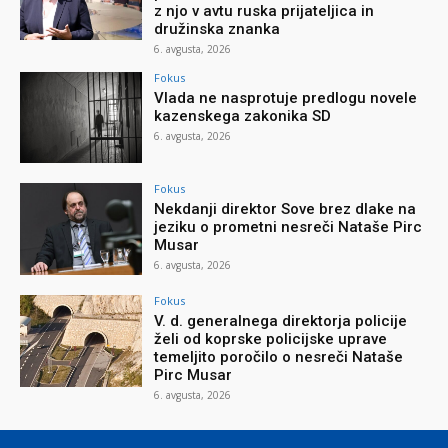
z njo v avtu ruska prijateljica in
družinska znanka
6. avgusta, 2026
Fokus
Vlada ne nasprotuje predlogu novele
kazenskega zakonika SD
6. avgusta, 2026
Fokus
Nekdanji direktor Sove brez dlake na
jeziku o prometni nesreči Nataše Pirc
Musar
6. avgusta, 2026
Fokus
V. d. generalnega direktorja policije
želi od koprske policijske uprave
temeljito poročilo o nesreči Nataše
Pirc Musar
6. avgusta, 2026