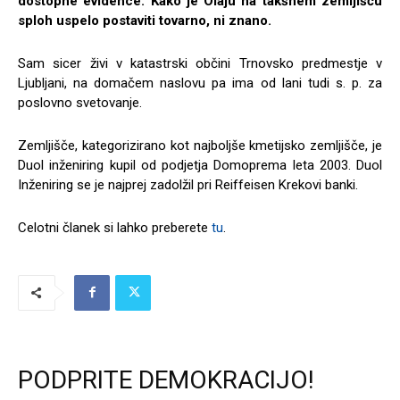
dostopne evidence. Kako je Olaju na takšnem zemljišču
sploh uspelo postaviti tovarno, ni znano.
Sam sicer živi v katastrski občini Trnovsko predmestje v
Ljubljani, na domačem naslovu pa ima od lani tudi s. p. za
poslovno svetovanje.
Zemljišče, kategorizirano kot najboljše kmetijsko zemljišče, je
Duol inženiring kupil od podjetja Domoprema leta 2003. Duol
Inženiring se je najprej zadolžil pri Reiffeisen Krekovi banki.
Celotni članek si lahko preberete
tu
.
PODPRITE DEMOKRACIJO!