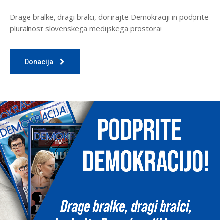
Drage bralke, dragi bralci, donirajte Demokraciji in podprite
pluralnost slovenskega medijskega prostora!
Donacija