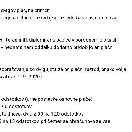
dvigov plač, na primer:
ridobijo en plačni razred (za razrednike se uvajajo nova
i terapiji III, diplomirane babice v porodnem bloku ali
ice v neonatalnem oddelku dodatno pridobijo en plačni
 izobraževanju se dvigujeta za en plačni razred, enako velja
javitev s 1. 9. 2020)
0 odstotkov (urne postavke osnovne plače)
a 90 odstotkov
oste dneve: dvig z 90 na 120 odstotkov
13 na 15 odstotkov, pri čemer se obračunava za vse