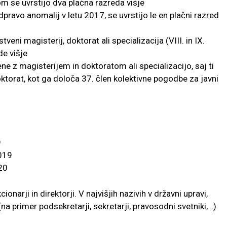
 se uvrstijo dva plačna razreda višje
dpravo anomalij v letu 2017, se uvrstijo le en plačni razred
eni magisterij, doktorat ali specializacija (VIII. in IX.
de višje
ne z magisterijem in doktoratom ali specializacijo, saj ti
ktorat, kot ga določa 37. člen kolektivne pogodbe za javni
9
2019
020
ionarji in direktorji. V najvišjih nazivih v državni upravi,
a primer podsekretarji, sekretarji, pravosodni svetniki,…)