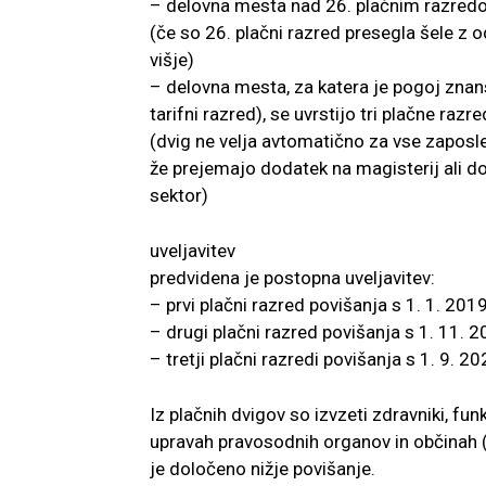
– delovna mesta nad 26. plačnim razredom
(če so 26. plačni razred presegla šele z o
višje)
– delovna mesta, za katera je pogoj znanstv
tarifni razred), se uvrstijo tri plačne razre
(dvig ne velja avtomatično za vse zaposle
že prejemajo dodatek na magisterij ali do
sektor)
uveljavitev
predvidena je postopna uveljavitev:
– prvi plačni razred povišanja s 1. 1. 201
– drugi plačni razred povišanja s 1. 11. 
– tretji plačni razredi povišanja s 1. 9. 2
Iz plačnih dvigov so izvzeti zdravniki, funkc
upravah pravosodnih organov in občinah (n
je določeno nižje povišanje.