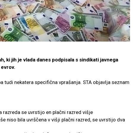
 ki jih je vlada danes podpisala s sindikati javnega
 evrov.
pa tudi nekatera specifična vprašanja. STA objavlja seznam
razreda se uvrstijo en plačni razred višje
e niso bila uvrščena v višji plačni razred, se uvrstijo dva