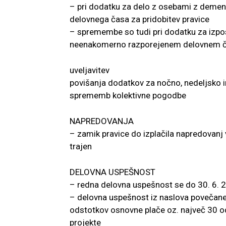
– pri dodatku za delo z osebami z demen
delovnega časa za pridobitev pravice
– spremembe so tudi pri dodatku za izpost
neenakomerno razporejenem delovnem 
uveljavitev
povišanja dodatkov za nočno, nedeljsko in 
sprememb kolektivne pogodbe
NAPREDOVANJA
– zamik pravice do izplačila napredovanj v
trajen
DELOVNA USPEŠNOST
– redna delovna uspešnost se do 30. 6. 2
– delovna uspešnost iz naslova povečan
odstotkov osnovne plače oz. največ 30 od
projekte