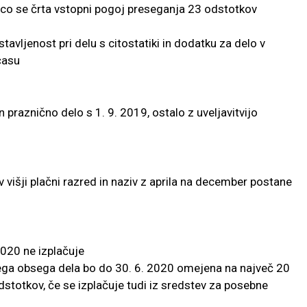
co se črta vstopni pogoj preseganja 23 odstotkov
avljenost pri delu s citostatiki in dodatku za delo v
času
praznično delo s 1. 9. 2019, ostalo z uveljavitvijo
 višji plačni razred in naziv z aprila na december postane
020 ne izplačuje
ega obsega dela bo do 30. 6. 2020 omejena na največ 20
stotkov, če se izplačuje tudi iz sredstev za posebne