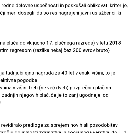
redne delovne uspešnosti in poskušali oblikovati kriterije,
čji meri dosegli, da so res nagrajeni javni uslužbenci, ki
na plača do vključno 17. plačnega razreda) v letu 2018
etim regresom (razlika nekaj čez 200 evrov bruto)
a tudi jubilejna nagrada za 40 let v enaki višini, to je
lektivne pogodbe
nina v višini treh (ne več dveh) povprečnih plač na
 zadnjih njegovih plač, če je to zanj ugodneje; od
e
 revidiralo predloge za sprejem novih ali posodobitev
ročju dejavnosti zdravstva in socialnega varstva, do 1. 1.