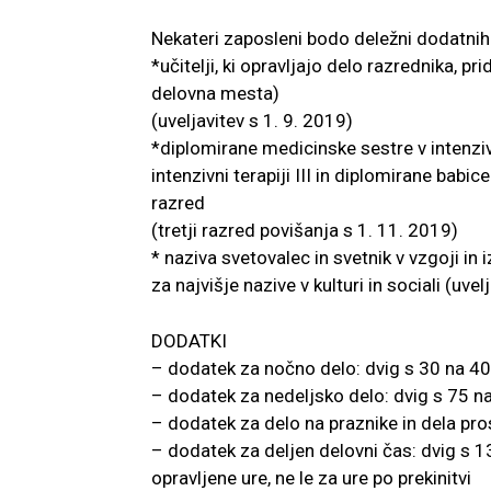
Nekateri zaposleni bodo deležni dodatnih 
*učitelji, ki opravljajo delo razrednika, p
delovna mesta)
(uveljavitev s 1. 9. 2019)
*diplomirane medicinske sestre v intenzivn
intenzivni terapiji III in diplomirane bab
razred
(tretji razred povišanja s 1. 11. 2019)
* naziva svetovalec in svetnik v vzgoji in
za najvišje nazive v kulturi in sociali (uvel
DODATKI
– dodatek za nočno delo: dvig s 30 na 4
– dodatek za nedeljsko delo: dvig s 75 n
– dodatek za delo na praznike in dela pr
– dodatek za deljen delovni čas: dvig s 
opravljene ure, ne le za ure po prekinitvi