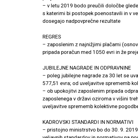
– v letu 2019 bodo preučili določbe glede 
s katerimi bi postopek poenostavili in v ve
dosegajo nadpovprečne rezultate
REGRES
– zaposlenim z najnižjimi plačami (osnov
pripada poračun med 1050 evri in že prej
JUBILEJNE NAGRADE IN ODPRAVNINE
– poleg jubilejne nagrade za 30 let se uvaj
577,51 evra; od uveljavitve sprememb ko
– ob upokojitvi zaposlenim pripada odprav
zaposlenega v državi oziroma v višini treh
uveljavitve sprememb kolektivne pogodb
KADROVSKI STANDARDI IN NORMATIVI
– pristojno ministrstvo bo do 30. 9. 2019
veljavnih standardov in normativov na pod