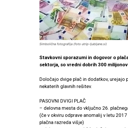
Simbolična fotografija (foto utrip-ljubljane.si)
Stavkovni sporazumi in dogovor o plačah,
sektorja, so vredni dobrih 300 milijonov
Določajo dvige plač in dodatkov, urejajo 
nekaterih glavnih rešitev.
PASOVNI DVIGI PLAČ
– delovna mesta do vključno 26. plačnega 
(če v okviru odprave anomalij v letu 2017 š
plačna razreda višje)