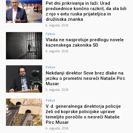
Pet dni prikrivanja in laži: Urad
predsednice končno razkril, da sta bili
z njo v avtu ruska prijateljica in
družinska znanka
6. avgusta, 2026
Fokus
Vlada ne nasprotuje predlogu novele
kazenskega zakonika SD
6. avgusta, 2026
Fokus
Nekdanji direktor Sove brez dlake na
jeziku o prometni nesreči Nataše Pirc
Musar
6. avgusta, 2026
Fokus
V. d. generalnega direktorja policije
želi od koprske policijske uprave
temeljito poročilo o nesreči Nataše
Pirc Musar
6. avgusta, 2026