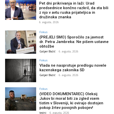
Pet dni prikrivanja in laži: Urad
predsednice končno razkril, da sta bili
z njo v avtu ruska prijateljica in
družinska znanka
6. avgusta, 2026
Fokus
(PREJELI SMO) Sporočilo za javnost
dr. Petra Jambreka: Ne pišem ustavne
obtožbe
Gašper Blažič
-
6. avgusta, 2026
Fokus
Vlada ne nasprotuje predlogu novele
kazenskega zakonika SD
Gašper Blažič
-
6. avgusta, 2026
Fokus
(VIDEO DOKUMENTAREC) Oleksij
Jukov bi moral biti za zgled vsem
tistim v Sloveniji, ki ovirajo dostojen
pokop žrtev povojnih pobojev!
testni
-
6. avgusta, 2026