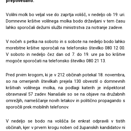
prepovedano.
Volilni molk bo veljal vse do zaprtja volišč, v nedeljo ob 19. uri.
Domnevne kršitve volilnega molka bodo državljani v tem času
lahko sporočali dežurni službi ministrstva za notranje zadeve.
V nočeh s petka na soboto in s sobote na nedeljo bodo lahko
morebitne kršitve sporočali na telefonsko številko 080 12 00.
V soboto in nedeljo čez dan od 7. do 19. ure pa bo kršitve
mogoče sporočati na telefonsko številko 080 21 13.
Pred prvim krogom, ki je v 212 občinah potekal 18. novembra,
so na omenjenih številkah prejela 130 obvestil o domnevnih
kršitvah volilnega molka, na podlagi katerih je inšpektorat
obravnaval 57 zadev. Nanašale so se na objave na družabnih
omrežjih, nameščanje novih letakov in politično propagando s
sporočili prek mobilnih telefonov.
V nedeljo se bodo na volišča še enkrat odpravili v tistih
občinah, kjer v prvem krogu noben od županskih kandidatov ni