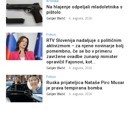
Kronika
Na hlajenje odpeljali mladoletnika s
pištolo
Gašper Blažič
-
6. avgusta, 2026
Fokus
RTV Slovenija nadaljuje s političnim
aktivizmom – za njene novinarje bolj
pomembno, če se bo v primeru
zavržene ovadbe zunanji minister
opravičil Fajonovi, kot...
Gašper Blažič
-
6. avgusta, 2026
Fokus
Ruska prijateljica Nataše Pirc Musar
je prava tempirana bomba
Gašper Blažič
-
6. avgusta, 2026