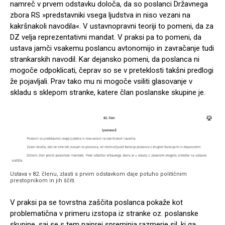
namreč v prvem odstavku določa, da so poslanci Državnega
zbora RS »predstavniki vsega ljudstva in niso vezani na
kakršnakoli navodila«. V ustavnopravni teoriji to pomeni, da za
DZ velja reprezentativni mandat. V praksi pa to pomeni, da
ustava jamči vsakemu poslancu avtonomijo in zavračanje tudi
strankarskih navodil. Kar dejansko pomeni, da poslanca ni
mogoče odpoklicati, čeprav so se v preteklosti takšni predlogi
že pojavljali. Prav tako mu ni mogoče vsiliti glasovanje v
skladu s sklepom stranke, katere član poslanske skupine je.
Ustava v 82. členu, zlasti s prvim odstavkom daje potuho političnim
prestopnikom in jih ščiti.
V praksi pa se tovrstna zaščita poslanca pokaže kot
problematična v primeru izstopa iz stranke oz. poslanske
skupine, saj se s tem najprej spreminja razmerje sil, ki ga