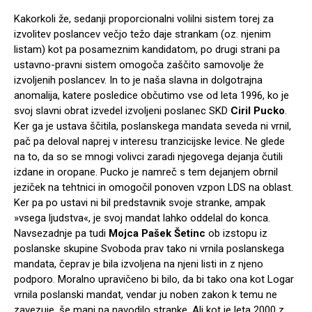
Kakorkoli že, sedanji proporcionalni volilni sistem torej za
izvolitev poslancev večjo težo daje strankam (oz. njenim
listam) kot pa posameznim kandidatom, po drugi strani pa
ustavno-pravni sistem omogoča zaščito samovolje že
izvoljenih poslancev. In to je naša slavna in dolgotrajna
anomalija, katere posledice občutimo vse od leta 1996, ko je
svoj slavni obrat izvedel izvoljeni poslanec SKD
Ciril Pucko
.
Ker ga je ustava ščitila, poslanskega mandata seveda ni vrnil,
pač pa deloval naprej v interesu tranzicijske levice. Ne glede
na to, da so se mnogi volivci zaradi njegovega dejanja čutili
izdane in oropane. Pucko je namreč s tem dejanjem obrnil
jeziček na tehtnici in omogočil ponoven vzpon LDS na oblast.
Ker pa po ustavi ni bil predstavnik svoje stranke, ampak
»vsega ljudstva«, je svoj mandat lahko oddelal do konca.
Navsezadnje pa tudi
Mojca Pašek Šetinc
ob izstopu iz
poslanske skupine Svoboda prav tako ni vrnila poslanskega
mandata, čeprav je bila izvoljena na njeni listi in z njeno
podporo. Moralno upravičeno bi bilo, da bi tako ona kot Logar
vrnila poslanski mandat, vendar ju noben zakon k temu ne
zavezuje, še manj pa navodilo stranke. Ali kot je leta 2000 z