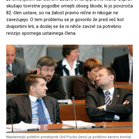
skušajo tovrstne pogodbe omejiti obseg škode, ki jo povzroča
82. člen ustave, so na žalost pravno nične in nikogar ne
zavezujejo. O tem problemu se je govorilo že pred več kot
dvajsetimi leti, a doslej se še ni nihče zavzel za potrebno
revizijo spornega ustavnega člena.
Najslavnejši politični prestopnik Ciril Pucko (levo) je politično kariero končal