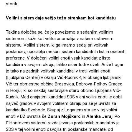
storiti.
Volilni sistem daje večjo težo strankam kot kandidatu
Takšna določba se, če jo povežemo s sedanjim volilnim
sistemom, kaže kot velika anomalija v našem ustavnem
sistemu. Volilni sistem, ki ga imamo sedaj pri volitvah
poslancev, uporablja mešani sistem kandidatnih list in osebnih
preferenc. V določeni volilni enoti vsak kandidat z liste
kandidira v svojem okraju, lahko sicer tudi v dveh. Anže Logar
je tako na zadnjih volitvah kandidiral v tretji volilni enoti
(Ljubljana Center) v okraju Vič-Rudnik 4, ki obsega ljubljanski
Vič ter obmestne občine Brezovica, Dobrova-Polhov Gradec
in Horjul, ki so nekdaj sestavljale staro občino Ljubljana Vič-
Rudnik. Med enajstimi kandidati SDS v eni volilni enoti je dobil
največ glasov, v svojem volilnem okraju pa se je uvrstil za
kandidatko Svobode. Skupaj z Logarjem sta se v tej volilni
enoti v DZ uvrstila še
Zoran Mojškerc
in
Alenka Jeraj
. Po
D’Hontovem sistemu razdeljevanja poslanskih mandatov je
SDS v tej volilni enoti osvojila tri poslanske mandate, od