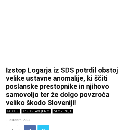
Izstop Logarja iz SDS potrdil obstoj
velike ustavne anomalije, ki ščiti
poslanske prestopnike in njihovo
samovoljo ter že dolgo povzroča
veliko škodo Sloveniji!
FOKUS
IZPOSTAVLJENO
SLOVENIJA
9. oktobra, 2024