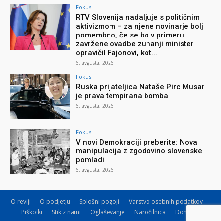
Fokus
RTV Slovenija nadaljuje s političnim
aktivizmom – za njene novinarje bolj
pomembno, če se bo v primeru
zavržene ovadbe zunanji minister
opravičil Fajonovi, kot...
6. avgusta, 2026
Fokus
Ruska prijateljica Nataše Pirc Musar
je prava tempirana bomba
6. avgusta, 2026
Fokus
V novi Demokraciji preberite: Nova
manipulacija z zgodovino slovenske
pomladi
6. avgusta, 2026
O reviji
O podjetju
Splošni pogoji
Varstvo osebnih podatkov
Piškotki
Stik z nami
Oglaševanje
Naročilnica
Donacije