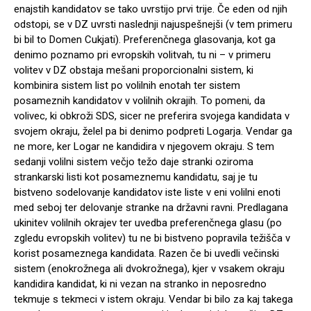
enajstih kandidatov se tako uvrstijo prvi trije. Če eden od njih
odstopi, se v DZ uvrsti naslednji najuspešnejši (v tem primeru
bi bil to Domen Cukjati). Preferenčnega glasovanja, kot ga
denimo poznamo pri evropskih volitvah, tu ni – v primeru
volitev v DZ obstaja mešani proporcionalni sistem, ki
kombinira sistem list po volilnih enotah ter sistem
posameznih kandidatov v volilnih okrajih. To pomeni, da
volivec, ki obkroži SDS, sicer ne preferira svojega kandidata v
svojem okraju, želel pa bi denimo podpreti Logarja. Vendar ga
ne more, ker Logar ne kandidira v njegovem okraju. S tem
sedanji volilni sistem večjo težo daje stranki oziroma
strankarski listi kot posameznemu kandidatu, saj je tu
bistveno sodelovanje kandidatov iste liste v eni volilni enoti
med seboj ter delovanje stranke na državni ravni. Predlagana
ukinitev volilnih okrajev ter uvedba preferenčnega glasu (po
zgledu evropskih volitev) tu ne bi bistveno popravila težišča v
korist posameznega kandidata. Razen če bi uvedli večinski
sistem (enokrožnega ali dvokrožnega), kjer v vsakem okraju
kandidira kandidat, ki ni vezan na stranko in neposredno
tekmuje s tekmeci v istem okraju. Vendar bi bilo za kaj takega