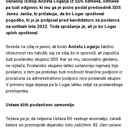
Današnji izstop Anžeta Logarja iz SDS odmeva, odmeva
pa tudi odgovor, ki mu ga je pisno poslal predsednik SDS
Janez Janša, ki pričakuje, da bo Logar spoštoval
pogodbo, ki jo je podpisal pred kandidaturo za poslanca
na volitvah leta 2022. Toda vprašanje je, ali jo bo Logar
sploh spoštoval.
Seveda za zdaj ni jasno, ali bodo
Anžetu Logarju
takšno
obveznost res naložili, saj za zdaj še ni sporočil, ali zapušča
tudi poslansko skupino SDS. Kar se mu, racionalno gledano,
ne izplača. Poslansko skupino lahko ustanovijo najmanj trije
poslanci, s tem pa pridobijo tudi možnost finančne podpore iz
proračuna za administrativno podporo novi poslanski skupini.
V primeru tega dejanja pa bi Logar lahko veljal za poslanskega
prestopnika.
Ustava ščiti poslančevo samovoljo
Težava pa je, da veljavna Ustava RS vsebuje anomalijo, zaradi
katere so prestopniki dejansko zelo zaščiteni. 82. člen ustave