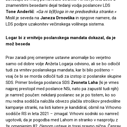
znamenitimi besedami dejal tedanji vodja poslancev LDS
Tone Anderlič
:
»Ga ni b(B)oga in ne predsednika stranke.«
Mislil je seveda na
Janeza Drnovška
in njegove namere, da
LDS podpre uzakonitev večinskega volilnega sistema.
Logar bi z vrnitvijo poslanskega mandata dokazal, da je
mož beseda
Prav zaradi prej omenjene ustavne anomalije bo verjetno
samo od dobre volje Anžeta Logarja odvisno, ali se bo odločil
tudi za vrnitev poslanskega mandata, kar bi bilo pošteno –
vsaj če bi se morda odločil tudi za izstop iz poslanske skupine
SDS. Primer bivšega poslanca SDS
Zvoneta Laha
(ki je vmes
najprej prestopil med poslance NSi, nato pa zapustil tudi njih)
je namreč poučen: nekdanji poslanec se je po tistem, ko so
mu redna sodišča naložila obvezo plačila stroškov predvolilne
kampanje stranki, na listi katere je kandidiral, obrnil na Vrhovno
sodišče RS in leta 2021 – zmagal. Vrhovni sodniki so namreč
ugotovili, da je pogodba med Lahom in stranko v nasprotju z
že omenjenim 82. členom ustave in torej pravno nična. Čeprav