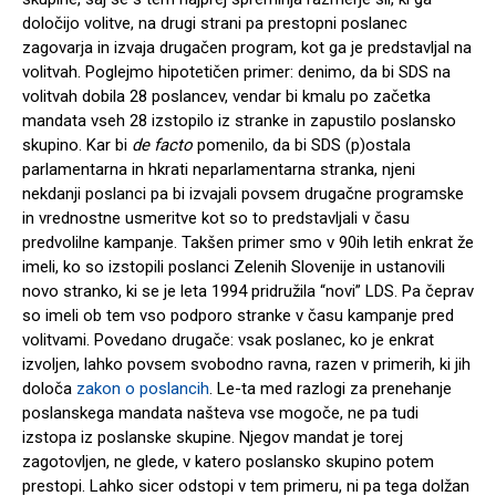
določijo volitve, na drugi strani pa prestopni poslanec
zagovarja in izvaja drugačen program, kot ga je predstavljal na
volitvah. Poglejmo hipotetičen primer: denimo, da bi SDS na
volitvah dobila 28 poslancev, vendar bi kmalu po začetka
mandata vseh 28 izstopilo iz stranke in zapustilo poslansko
skupino. Kar bi
de facto
pomenilo, da bi SDS (p)ostala
parlamentarna in hkrati neparlamentarna stranka, njeni
nekdanji poslanci pa bi izvajali povsem drugačne programske
in vrednostne usmeritve kot so to predstavljali v času
predvolilne kampanje. Takšen primer smo v 90ih letih enkrat že
imeli, ko so izstopili poslanci Zelenih Slovenije in ustanovili
novo stranko, ki se je leta 1994 pridružila “novi” LDS. Pa čeprav
so imeli ob tem vso podporo stranke v času kampanje pred
volitvami. Povedano drugače: vsak poslanec, ko je enkrat
izvoljen, lahko povsem svobodno ravna, razen v primerih, ki jih
določa
zakon o poslancih
. Le-ta med razlogi za prenehanje
poslanskega mandata našteva vse mogoče, ne pa tudi
izstopa iz poslanske skupine. Njegov mandat je torej
zagotovljen, ne glede, v katero poslansko skupino potem
prestopi. Lahko sicer odstopi v tem primeru, ni pa tega dolžan