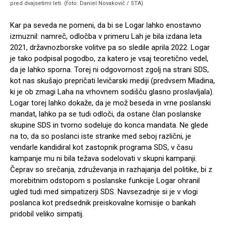
pred dvajsetimi leti. (foto: Daniel Novakovič / STA)
Kar pa seveda ne pomeni, da bi se Logar lahko enostavno
izmuznil: namreč, odločba v primeru Lah je bila izdana leta
2021, državnozborske volitve pa so sledile aprila 2022. Logar
je tako podpisal pogodbo, za katero je vsaj teoretično vedel,
da je lahko sporna. Torej ni odgovornost zgolj na strani SDS,
kot nas skušajo prepričati levičarski mediji (predvsem Mladina,
ki je ob zmagi Laha na vrhovnem sodišču glasno proslavljala).
Logar torej lahko dokaže, da je mož beseda in vrne poslanski
mandat, lahko pa se tudi odloči, da ostane član poslanske
skupine SDS in tvorno sodeluje do konca mandata. Ne glede
na to, da so poslanci iste stranke med seboj različni, je
vendarle kandidiral kot zastopnik programa SDS, v času
kampanje mu ni bila težava sodelovati v skupni kampanji.
Čeprav so srečanja, združevanja in razhajanja del politike, bi z
morebitnim odstopom s poslanske funkcije Logar ohranil
ugled tudi med simpatizerji SDS. Navsezadnje si je v vlogi
poslanca kot predsednik preiskovalne komisije o bankah
pridobil veliko simpatij.