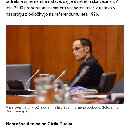
potrebna sprememba ustave, saj je dvotretinjska večina DZ
leta 2000 proporcionalni sistem »zabetonirala« v ustavo v
nasprotju z odločitvijo na referendumu leta 1996.
Anže Logar je bil v DZ izvoljen na listi SDS in z njeno podporo. (foto: arhiv
Demokracije)
Nesrečna dediščina Cirila Pucka