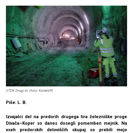
2TDK Drugi tir. (foto: Kolektiff)
Piše: L. B.
Izvajalci del na predorih drugega tira železniške proge
Divača–Koper so danes dosegli pomemben mejnik. Na
vseh predorskih deloviščih skupaj so prebili mejo