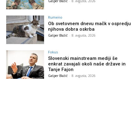
Gašper Blažič
-
8. avgusta, 2026
Rumeno
Ob svetovnem dnevu mačk v ospredju
njihova dobra oskrba
Gašper Blažič
-
8. avgusta, 2026
Fokus
Slovenski mainstream mediji še
enkrat zavajali okoli naše države in
Tanje Fajon
Gašper Blažič
-
8. avgusta, 2026