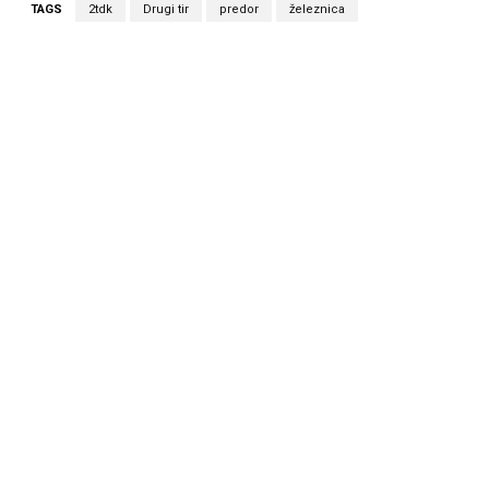
TAGS
2tdk
Drugi tir
predor
železnica