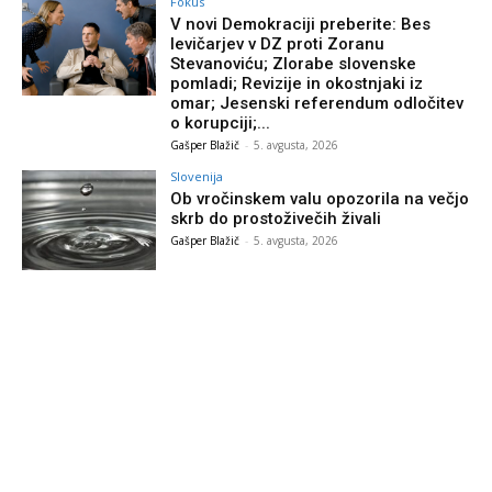
Fokus
V novi Demokraciji preberite: Bes
levičarjev v DZ proti Zoranu
Stevanoviću; Zlorabe slovenske
pomladi; Revizije in okostnjaki iz
omar; Jesenski referendum odločitev
o korupciji;...
Gašper Blažič
-
5. avgusta, 2026
Slovenija
Ob vročinskem valu opozorila na večjo
skrb do prostoživečih živali
Gašper Blažič
-
5. avgusta, 2026