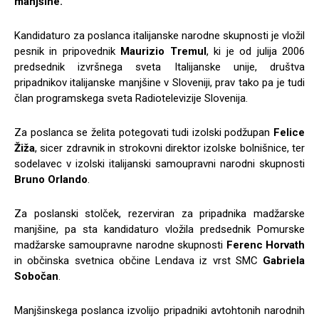
manjšine.
Kandidaturo za poslanca italijanske narodne skupnosti je vložil
pesnik in pripovednik
Maurizio Tremul
, ki je od julija 2006
predsednik izvršnega sveta Italijanske unije, društva
pripadnikov italijanske manjšine v Sloveniji, prav tako pa je tudi
član programskega sveta Radiotelevizije Slovenija.
Za poslanca se želita potegovati tudi izolski podžupan
Felice
Žiža
, sicer zdravnik in strokovni direktor izolske bolnišnice, ter
sodelavec v izolski italijanski samoupravni narodni skupnosti
Bruno Orlando
.
Za poslanski stolček, rezerviran za pripadnika madžarske
manjšine, pa sta kandidaturo vložila predsednik Pomurske
madžarske samoupravne narodne skupnosti
Ferenc Horvath
in občinska svetnica občine Lendava iz vrst SMC
Gabriela
Sobočan
.
Manjšinskega poslanca izvolijo pripadniki avtohtonih narodnih