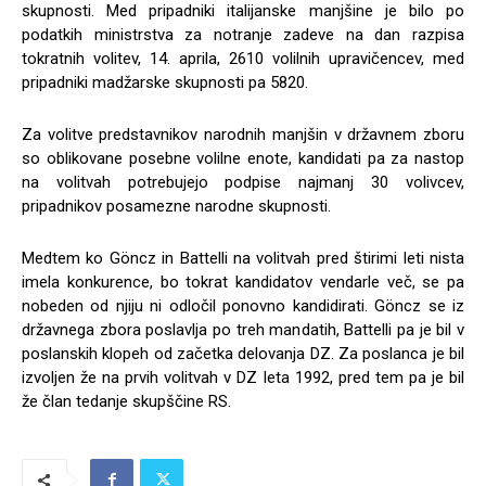
skupnosti. Med pripadniki italijanske manjšine je bilo po
podatkih ministrstva za notranje zadeve na dan razpisa
tokratnih volitev, 14. aprila, 2610 volilnih upravičencev, med
pripadniki madžarske skupnosti pa 5820.
Za volitve predstavnikov narodnih manjšin v državnem zboru
so oblikovane posebne volilne enote, kandidati pa za nastop
na volitvah potrebujejo podpise najmanj 30 volivcev,
pripadnikov posamezne narodne skupnosti.
Medtem ko Göncz in Battelli na volitvah pred štirimi leti nista
imela konkurence, bo tokrat kandidatov vendarle več, se pa
nobeden od njiju ni odločil ponovno kandidirati. Göncz se iz
državnega zbora poslavlja po treh mandatih, Battelli pa je bil v
poslanskih klopeh od začetka delovanja DZ. Za poslanca je bil
izvoljen že na prvih volitvah v DZ leta 1992, pred tem pa je bil
že član tedanje skupščine RS.