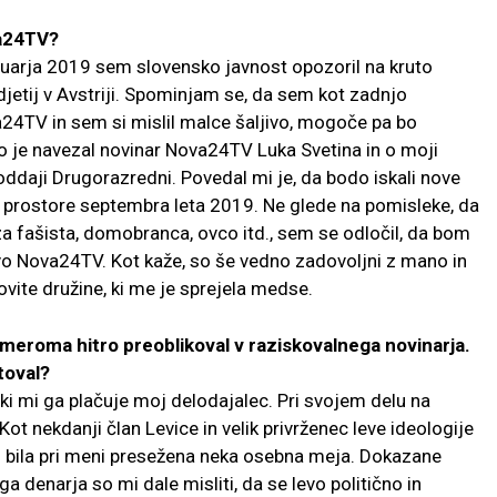
va24TV?
nuarja 2019 sem slovensko javnost opozoril na kruto
etij v Avstriji. Spominjam se, da sem kot zadnjo
a24TV in sem si mislil malce šaljivo, mogoče pa bo
o je navezal novinar Nova24TV Luka Svetina in o moji
 oddaji Drugorazredni. Povedal mi je, da bodo iskali nove
ve prostore septembra leta 2019. Ne glede na pomisleke, da
za fašista, domobranca, ovco itd., sem se odločil, da bom
tvo Nova24TV. Kot kaže, so še vedno zadovoljni z mano in
vite družine, ki me je sprejela medse.
zmeroma hitro preoblikoval v raziskovalnega novinarja.
toval?
ki mi ga plačuje moj delodajalec. Pri svojem delu na
nekdanji član Levice in velik privrženec leve ideologije
 ni bila pri meni presežena neka osebna meja. Dokazane
a denarja so mi dale misliti, da se levo politično in