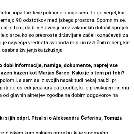
etni pripadnik leve politične opcije sem dolgo verjel, kar
zavzemajo 90 odstotkov medijskega prostora. Spomnim se,
njali s tem, da bi v Sloveniji brez zakonskih določil sprejeli
lelo srce, ko so preproste državljane začeli označevati za
i je največja vrednota svoboda misli in različnih mnenj, kar
osebna življenjska izkušnja.
o dobi informacije, namige, dokumente, naprej vse
prazen bazen kot Marjan Šarec. Kako je s tem pri tebi?
lomil, a sem se iz svojih napak tudi nekaj naučil pri
riti do osrednjega igralca zgodbe, ki jo preiskujem, in mu
da od glavnih akterjev zgodbe ne dobim odgovorov na
 si jih odprl. Pisal si o Aleksandru Čeferinu, Tomažu
anzicijskem kriminalnem omrežju, ki je s pomočjo