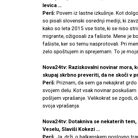
levica …
Perš:
Povem iz lastne izkušnje. Kot dolgol
so pisali slovenski osrednji mediji, ki 
kako so leta 2015 vse tiste, ki se niso stri
migrante, ožigosali za fašiste. Mene je bo
fašiste, ker so temu nasprotovali. Pri men
zelo spoštujem in sprejemam. To je moja 
Nova24tv: Raziskovalni novinar mora, k
skupaj skrbno preveriti, da ne skoči v 
Perš:
Priznam, da sem ga nekajkrat grdo po
svojem delu. Kot vsak novinar poskušam p
pošljem vprašanje. Velikokrat se zgodi, 
svoja vprašanja.
Nova24tv: Dotakniva se nekaterih tem, ki
Veselu, Slaviši Kokezi …
Perš
: Ja, drži, o balkanskem poslovno tr