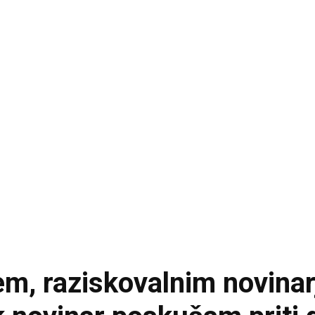
em, raziskovalnim novina