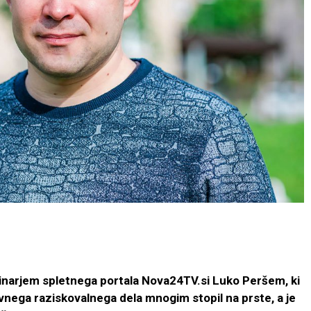
inarjem spletnega portala Nova24TV.si Luko Peršem, ki
nega raziskovalnega dela mnogim stopil na prste, a je