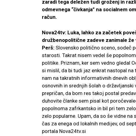
zaradi tega deležen tudi groženj in raz
odmevnega “čivkanja” na socialnem omrež
račun.
Nova24tv: Luka, lahko za začetek poveš
družbenopolitične zadeve zanimale že v
Perš:
Slovensko politično sceno, sodeč 
starosti. Takrat nisem vedel še popolnom
politike. Priznam, ker sem vedno gledal O
si mislil, da bi tudi jaz enkrat nastopal na
nam na takratnih informativnih dnevih oblj
osnovnih in srednjih šolah o državljanski v
prepričan, da bom res takoj postal predavat
duhovite članke sem pisal kot poročevale
popolnoma zafrkantsko in bil pri tem ze
zelo popularne. Upam, da so še vidne na s
čas za enega od lokalnih medijev, od se
portala Nova24tv.si