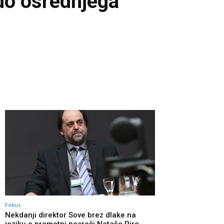
do osrednjega
Fokus
Nekdanji direktor Sove brez dlake na