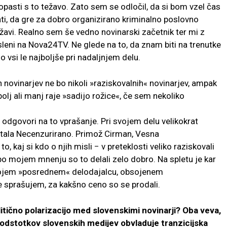
asti s to težavo. Zato sem se odločil, da si bom vzel čas
ti, da gre za dobro organizirano kriminalno poslovno
ržavi. Realno sem še vedno novinarski začetnik ter mi z
leni na Nova24TV. Ne glede na to, da znam biti na trenutke
 vsi le najboljše pri nadaljnjem delu.
 novinarjev ne bo nikoli »raziskovalnih« novinarjev, ampak
bolj ali manj raje »sadijo rožice«, če sem nekoliko
e odgovori na to vprašanje. Pri svojem delu velikokrat
ortala Necenzurirano. Primož Cirman, Vesna
 kaj si kdo o njih misli − v preteklosti veliko raziskovali
po mojem mnenju so to delali zelo dobro. Na spletu je kar
 svojem »posrednem« delodajalcu, obsojenem
e sprašujem, za kakšno ceno so se prodali.
tično polarizacijo med slovenskimi novinarji? Oba veva,
 odstotkov slovenskih medijev obvladuje tranzicijska