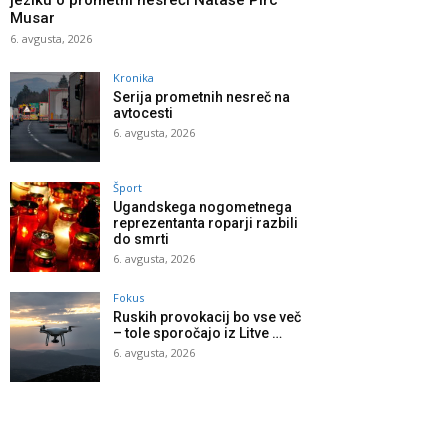
jeziku o prometni nesreči Nataše Pirc
Musar
6. avgusta, 2026
Kronika
Serija prometnih nesreč na
avtocesti
6. avgusta, 2026
Šport
Ugandskega nogometnega
reprezentanta roparji razbili
do smrti
6. avgusta, 2026
Fokus
Ruskih provokacij bo vse več
– tole sporočajo iz Litve …
6. avgusta, 2026