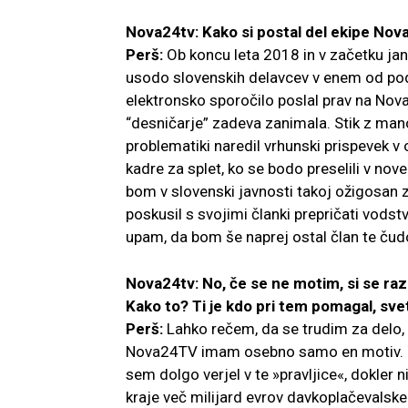
Nova24tv: Kako si postal del ekipe No
Perš:
Ob koncu leta 2018 in v začetku ja
usodo slovenskih delavcev v enem od podj
elektronsko sporočilo poslal prav na Nov
“desničarje” zadeva zanimala. Stik z man
problematiki naredil vrhunski prispevek v
kadre za splet, ko se bodo preselili v no
bom v slovenski javnosti takoj ožigosan 
poskusil s svojimi članki prepričati vods
upam, da bom še naprej ostal član te čudo
Nova24tv: No, če se ne motim, si se ra
Kako to? Ti je kdo pri tem pomagal, sve
Perš:
Lahko rečem, da se trudim za delo, 
Nova24TV imam osebno samo en motiv. Kot 
sem dolgo verjel v te »pravljice«, dokler
kraje več milijard evrov davkoplačevalskeg