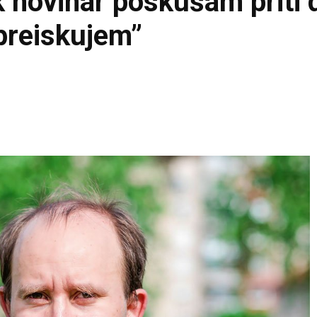
 novinar poskušam priti 
 preiskujem”