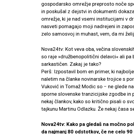
gospodarsko omrežje preprosto noče spop
in poskušal z dejstvi in dokumenti dokaza
omrežje, ki je nad vsemi institucijami v d
nasveti pomagajo moji nadrejeni in zapos
zelo samosvoj in muhast, vem, da mi želijo
Nova24tv: Kot veva oba, večina slovenskih
so raje »družbenopolitični delavci« ali pa 
sarkastičen. Zakaj je tako?
Perš: Izpostavil bom en primer, ki najbolj
naletim na članke novinarske trojice s p
Vuković in Tomaž Modic so − ne glede na to,
sporne slovenske tranzicijske zgodbe in 
nekaj člankov, kako so kritično pisali o
tajkunu Martinu Odlazku. Že nekaj časa s
Nova24tv: Kako pa gledaš na močno poli
da najmanj 80 odstotkov, če ne celo 90