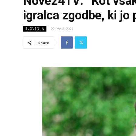
Nove24TV: “Kot vsak
igralca zgodbe, ki jo
22. maja, 2021
SLOVENIJA
Share