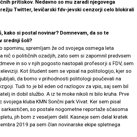
ličnih pritiskov. Nedavno so mu zaradi njegovega
ju Twitter, levičarski fdv-jevski cenzorji celo blokirali
, kako si postal novinar? Domnevam, da so te
 srednji šoli?
po spominu, spremljam že od svojega osmega leta
a nič o političnih ozadjih, zato sem si zapomnil predvsem
dmeve in so v njih pogosto nastopali profesorji s FDV, sem
 televiziji. Kot študent sem se vpisal na politologijo, kjer so
ubljali, da bomo v prihodnosti politologi poučevali na
zgoji. Tudi to je bil eden od razlogov za vpis, saj sem bil
elj in dobil službo. A iz te moke nikoli ni bilo kruha. Prve
c svojega kluba KMN Sončni park Vivat. Ker sem pisal
lo sarkastičen, so postale nogometne reportaže sčasoma
pletu, jih bom z veseljem delil. Kasneje sem delal kratek
ptembra 2019 pa sem član novinarske ekipe spletnega