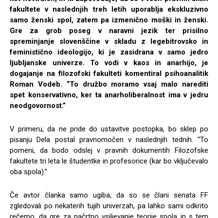
fakultete v naslednjih treh letih uporablja ekskluzivno
samo ženski spol, zatem pa izmenično moški in ženski.
Gre za grob poseg v naravni jezik ter prisilno
spreminjanje slovenščine v skladu z legebitrovsko in
feministično ideologijo, ki je zasidrana v samo jedro
ljubljanske univerze. To vodi v kaos in anarhijo, je
dogajanje na filozofski fakulteti komentiral psihoanalitik
Roman Vodeb. “To družbo moramo vsaj malo narediti
spet konservativno, ker ta anarholiberalnost ima v jedru
neodgovornost.”
V primeru, da ne pride do ustavitve postopka, bo sklep po
pisanju Dela postal pravnomočen v naslednjih tednih. “To
pomeni, da bodo odslej v pravnih dokumentih Filozofske
fakultete tri leta le študentke in profesorice (kar bo vključevalo
oba spola).”
Če avtor članka samo ugiba, da so se člani senata FF
zgledovali po nekaterih tujih univerzah, pa lahko sami odkrito
rečemo, da gre za načrtno vsiljevanje teorije spola in s tem