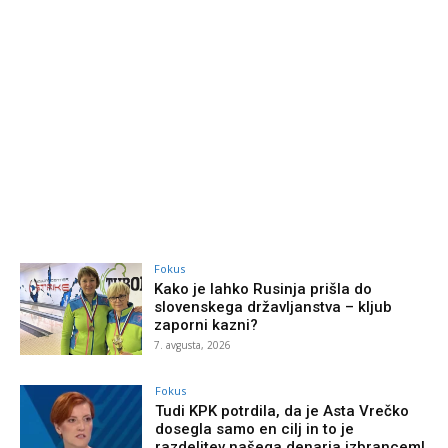
Fokus
Kako je lahko Rusinja prišla do
slovenskega državljanstva – kljub
zaporni kazni?
7. avgusta, 2026
Fokus
Tudi KPK potrdila, da je Asta Vrečko
dosegla samo en cilj in to je
razdelitev našega denarja izbrancem!