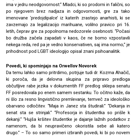
ima v jedru neodgovornost.” Mladci, ki so prodorni in falični, so
po njegovem brez nadjaza in odgovornosti, gre za tako
imenovane ‘predojdipalce’ iz katerih zrastejo anarhisti, ki se
zavzemajo za legalizacijo marihuane, volilno pravico pri 16.
letih, čeprav gre za popolnoma nedozorele osebnosti. “Počasi
bo družba začela zapadati v kaos, če ne bomo vzpostavili
nekega reda, red pa je vedno konservativen, saj ima normo,” je
prihodnost pod LGBT ideologijo opisal znani psihoanalitik.
Povedi, ki spominjajo na Orwellov Novorek
Da temu lahko samo pritrdimo, potrjuje tudi dr. Kozma Ahačič,
ki poroča, da je delovna skupina za pripravo predloga
občutljive rabe jezika v dokumentih FF predlog sklepa senatu
FF posredovala po enem samem sestanku. To očitno kaže, da
ni šlo za resno lingvistično premlevanje, temveč za ideološko
obarvano odločitev. “Maja in Janez sta študirali.” “Dekanja in
senat sta se strinjali.” “Profesorja in študentka so prišle k
dekanji.” “Hujša kršitev študentke je dajanje lažnih podatkov z
namenom, da bi neupravičeno okoristila sebe ali katero
drugo.” – To so samo primeri izbranih povedi, ki bi po novem