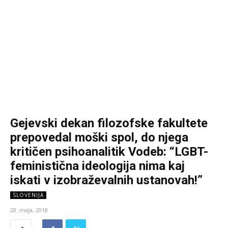
Gejevski dekan filozofske fakultete
prepovedal moški spol, do njega
kritičen psihoanalitik Vodeb: “LGBT-
feministična ideologija nima kaj
iskati v izobraževalnih ustanovah!”
SLOVENIJA
28. maja, 2018