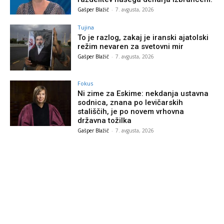
Gašper Blažič
-
7. avgusta, 2026
Tujina
To je razlog, zakaj je iranski ajatolski
režim nevaren za svetovni mir
Gašper Blažič
-
7. avgusta, 2026
Fokus
Ni zime za Eskime: nekdanja ustavna
sodnica, znana po levičarskih
stališčih, je po novem vrhovna
državna tožilka
Gašper Blažič
-
7. avgusta, 2026