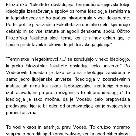
Filozofsko “fakulteto obvladujejo feministično-gejevski lobiji.
Ideologija izenačevanja spolov oziroma ideologija feminizma
in legebitrovcev se bo počasi inkorporirala v vse dokumente.
Po tej poti je prva začela Fakulteta za socialno delo, kjer imajo
dekanjo in so vse statute prilagodili ženskemu spolu. Očitno
Filozofska fakulteta sledi temu, ker je njihov dekan gej, je
tipičen predstavnik in aktivist legebitrovskega gibanja”.
“Feministke in legebitrovci /…/ se združujejo v neko ideologijo,
ki preko Filozofske fakultete obvladuje celo univerzo.” Po
Vodebovih besedah je tako celotna ideologija zasidrana v
samo jedro ljubljanske univerze. “Ideologija v izobraževalnih
institucijah nima kaj iskati. Izobraževalne institucije morajo
izobraževati, ne pa prati možgane s to ali ono ideologijo.” Ta
ideologija je tako močna, da je Vodebu celo prepovedala
predavanje, kjer je bil eden od predavateljev, kar je svojevrsten
primer fašizma.
To vodi v kaos in anarhijo, pravi Vodeb. “To družbo moramo
vsaj malo narediti spet konservativno, ker ta anarholiberalnost