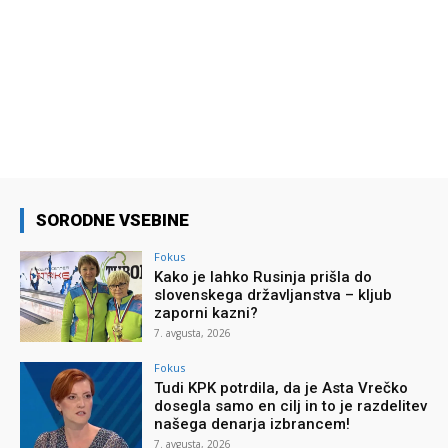
SORODNE VSEBINE
Fokus
Kako je lahko Rusinja prišla do
slovenskega državljanstva – kljub
zaporni kazni?
7. avgusta, 2026
Fokus
Tudi KPK potrdila, da je Asta Vrečko
dosegla samo en cilj in to je razdelitev
našega denarja izbrancem!
7. avgusta, 2026