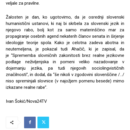
veljale za pravilne.
Žalosten je dan, ko ugotovimo, da je osrednji slovenski
humanistični ustanovi, ki naj bi skrbela za slovenski jezik in
njegovo rabo, bolj kot za samo materinščino mar za
propagiranje osebnih agend nekaterih članov senata in širjenje
ideologije teorije spola. Kako je celotna zadeva abotna in
neutemeljena, je pokazal tudi Ahačič, ki je zapisal, da
je “Sprememba slovničnih zakonitosti brez realne jezikovne
podlage neživljenjska in pomeni veliko nazadovanje v
dojemanju jezika, pa tudi njegovih sociolingvističnih
značilnosti”, in dodal, da “še nikoli v zgodovini slovenščine /…/
niso spreminjali slovnice (v najožjem pomenu besede) mimo
izkazane realne rabe”.
Ivan Šokić/Nova24TV