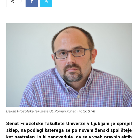
Dekan Filozofske fakultete UL Roman Kuhar. (Foto: STA)
Senat Filozofske fakultete Univerze v Ljubljani je sprejel
sklep, na podlagi katerega se po novem ženski spol šteje
kot nevtralen, in ki zapoveduje, da se v vseh pravnih aktih