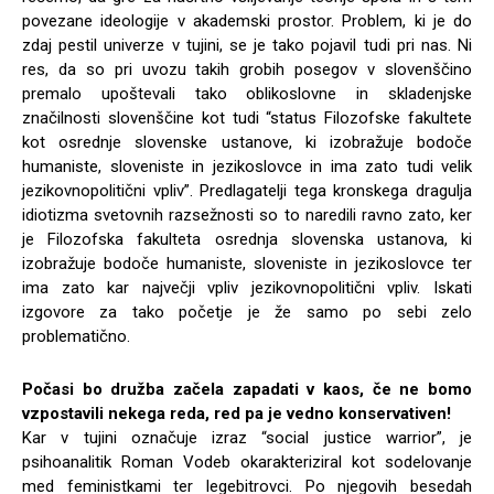
povezane ideologije v akademski prostor. Problem, ki je do
zdaj pestil univerze v tujini, se je tako pojavil tudi pri nas. Ni
res, da so pri uvozu takih grobih posegov v slovenščino
premalo upoštevali tako oblikoslovne in skladenjske
značilnosti slovenščine kot tudi “status Filozofske fakultete
kot osrednje slovenske ustanove, ki izobražuje bodoče
humaniste, sloveniste in jezikoslovce in ima zato tudi velik
jezikovnopolitični vpliv”. Predlagatelji tega kronskega dragulja
idiotizma svetovnih razsežnosti so to naredili ravno zato, ker
je Filozofska fakulteta osrednja slovenska ustanova, ki
izobražuje bodoče humaniste, sloveniste in jezikoslovce ter
ima zato kar največji vpliv jezikovnopolitični vpliv. Iskati
izgovore za tako početje je že samo po sebi zelo
problematično.
Počasi bo družba začela zapadati v kaos, če ne bomo
vzpostavili nekega reda, red pa je vedno konservativen!
Kar v tujini označuje izraz “social justice warrior”, je
psihoanalitik Roman Vodeb okarakteriziral kot sodelovanje
med feministkami ter legebitrovci. Po njegovih besedah