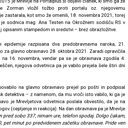
15 je Mrevlje na Portalplus.si objavil članek, ki smo ga že
je Zorman vložil tožbo proti portalu oz. njegovemu
je zastarala, kot smo že omenili, 18. novembra 2021, torej
pa je sodnica mag. Ana Testen na Okrožnem sodišču RS v
j opisanim stampedom in sredstvi – brez obrazložitve.
 epidemije razpisana dva predobravnavna naroka, 21.
lo za glavno obravnavo 28. oktobra 2021. Zaradi opravičila
na na 16. novembra, vendar pa se je obravnava zgodila 4.
ščen, njegova odvetnica pa je vabilo prejela šele štiri dni
povabilo na glavno obravnavo prejel po pošti in podpisal
k detektiva – z namenom, da mu vroči isto vabilo, ki ga je
avo je Mrevljetova odvetnica poslala obvestilo, da je na
gov (cepljenje in reakcija). Na dan obravnave pa je Mrevlje
 pred sobo 337, nimam ure, telefon spodaj. Dolgo čakam,
0, pet minut po predvidenem začetku obravnave. Pride ven