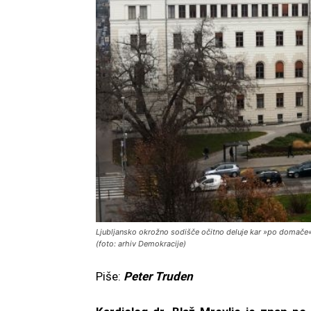
Ljubljansko okrožno sodišče očitno deluje kar »po domače«
(foto: arhiv Demokracije)
Piše:
Peter Truden