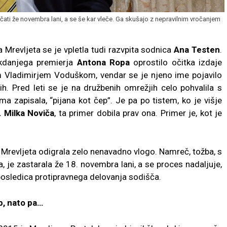
čati že novembra lani, a se še kar vleče. Ga skušajo z nepravilnim vročanjem
 Mrevljeta se je vpletla tudi razvpita sodnica
Ana Testen
.
kdanjega premierja
Antona Ropa
oprostilo očitka izdaje
m Vladimirjem Voduškom, vendar se je njeno ime pojavilo
h. Pred leti se je na družbenih omrežjih celo pohvalila s
sama zapisala, “pijana kot čep”. Je pa po tistem, ko je višje
. Milka Noviča
, ta primer dobila prav ona. Primer je, kot je
 Mrevljeta odigrala zelo nenavadno vlogo. Namreč, tožba, s
, je zastarala že 18. novembra lani, a se proces nadaljuje,
posledica protipravnega delovanja sodišča.
op, nato pa…