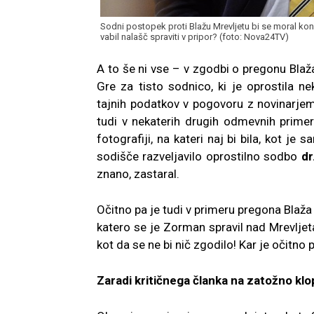
Sodni postopek proti Blažu Mrevljetu bi se moral kon
vabil nalašč spraviti v pripor? (foto: Nova24TV)
A to še ni vse – v zgodbi o pregonu Blaža
Gre za tisto sodnico, ki je oprostila
ne
tajnih podatkov v pogovoru z novinarje
tudi v nekaterih drugih odmevnih primeri
fotografiji, na kateri naj bi bila, kot je 
sodišče razveljavilo oprostilno sodbo
dr
znano, zastaral.
Očitno pa je tudi v primeru pregona Blaža
katero se je Zorman spravil nad Mrevljeta
kot da se ne bi nič zgodilo!
Kar je očitno 
Zaradi kritičnega članka na zatožno kl