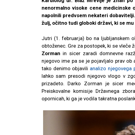
Kardiolog dr. Blaž Mrevlje je znan po
nenormalno visoke cene medicinske op
napolnili predvsem nekateri dobavitelji
žulj, očitno tudi globoki državi, ki se 
Jutri (1. februarja) bo na ljubljanskem
obtoženec. Gre za postopek, ki se vleče ž
Zorman
in sicer zaradi domnevne razža
njegovo ime pa se je pojavljalo prav ob
tako denimo objavili
analizo njegovega p
lahko sam presodi njegovo vlogo v zgo
prizadeto.
Darko Zorman je sicer med
Preiskovalne komisije Državnega zbor
opornicah, ki ga je vodila takratna posla