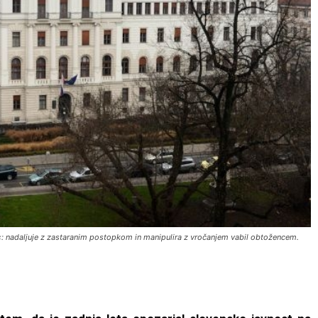
: nadaljuje z zastaranim postopkom in manipulira z vročanjem vabil obtožencem.