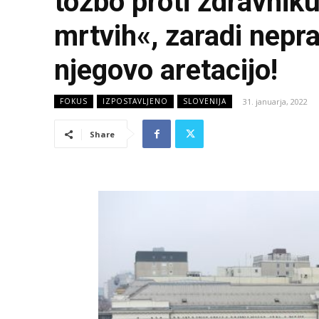
tožbo proti zdravnik
mrtvih«, zaradi nepra
njegovo aretacijo!
31. januarja, 2022
FOKUS
IZPOSTAVLJENO
SLOVENIJA
Share