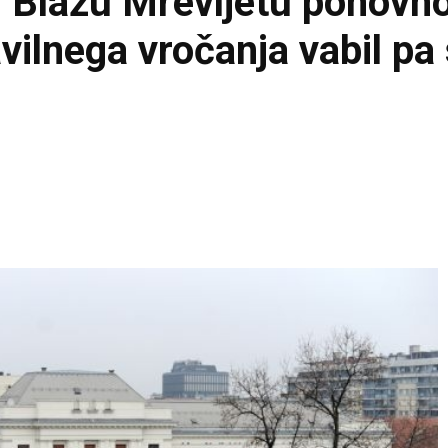
u Blažu Mrevljetu ponovno
vilnega vročanja vabil pa s