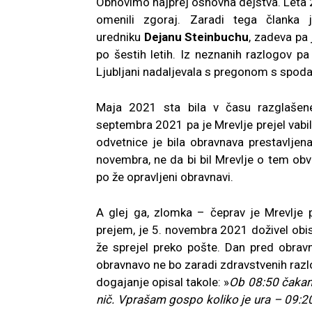
Obnovimo najprej osnovna dejstva. Leta 20
omenili zgoraj. Zaradi tega članka 
uredniku
Dejanu Steinbuchu
, zadeva pa 
po šestih letih. Iz neznanih razlogov 
Ljubljani nadaljevala s pregonom s spoda
Maja 2021 sta bila v času razglašene
septembra 2021 pa je Mrevlje prejel vabi
odvetnice je bila obravnava prestavlje
novembra, ne da bi bil Mrevlje o tem obve
po že opravljeni obravnavi.
A glej ga, zlomka – čeprav je Mrevlje 
prejem, je 5. novembra 2021 doživel obis
že sprejel preko pošte. Dan pred obravn
obravnavo ne bo zaradi zdravstvenih razlo
dogajanje opisal takole: »
Ob 08:50 čakam
nič. Vprašam gospo koliko je ura – 09:2