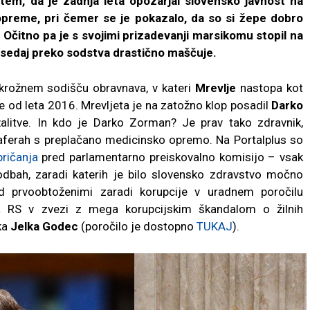
 tem, da je zadnja leta opozarjal slovensko javnost na
reme, pri čemer se je pokazalo, da so si žepe dobro
. Očitno pa je s svojimi prizadevanji marsikomu stopil na
mu sedaj preko sodstva drastično maščuje.
 okrožnem sodišču obravnava, v kateri
Mrevlje
nastopa kot
e od leta 2016. Mrevljeta je na zatožno klop posadil
Darko
litve. In kdo je Darko Zorman? Je prav tako zdravnik,
 aferah s preplačano medicinsko opremo. Na Portalplus so
ričanja
pred parlamentarno preiskovalno komisijo – vsak
dbah, zaradi katerih je bilo slovensko zdravstvo močno
 prvoobtoženimi zaradi korupcije v uradnem poročilu
a RS v zvezi z mega korupcijskim škandalom o žilnih
nka
Jelka Godec
(poročilo je dostopno
TUKAJ
).