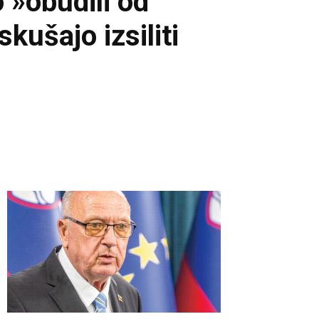
 »obudili od
kušajo izsiliti