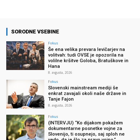
SORODNE VSEBINE
Fokus
Še ena velika prevara levičarjev na
volitvah: tudi OVSE je opozorila na
volilne kršitve Goloba, Bratuškove in
Hana
8. avgusta, 2026
Fokus
Slovenski mainstream mediji še
enkrat zavajali okoli naše države in
Tanje Fajon
8. avgusta, 2026
Fokus
(INTERVJU) “Ko dijakom pokažem
dokumentarne posnetke vojne za
Slovenijo, ti osupnejo, saj sploh ne
vedo, da je šlo za pravo vojno.”