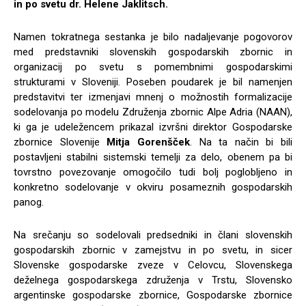
in po svetu dr. Helene Jaklitsch.
Namen tokratnega sestanka je bilo nadaljevanje pogovorov
med predstavniki slovenskih gospodarskih zbornic in
organizacij po svetu s pomembnimi gospodarskimi
strukturami v Sloveniji. Poseben poudarek je bil namenjen
predstavitvi ter izmenjavi mnenj o možnostih formalizacije
sodelovanja po modelu Združenja zbornic Alpe Adria (NAAN),
ki ga je udeležencem prikazal izvršni direktor Gospodarske
zbornice Slovenije
Mitja Gorenšček
. Na ta način bi bili
postavljeni stabilni sistemski temelji za delo, obenem pa bi
tovrstno povezovanje omogočilo tudi bolj poglobljeno in
konkretno sodelovanje v okviru posameznih gospodarskih
panog.
Na srečanju so sodelovali predsedniki in člani slovenskih
gospodarskih zbornic v zamejstvu in po svetu, in sicer
Slovenske gospodarske zveze v Celovcu, Slovenskega
deželnega gospodarskega združenja v Trstu, Slovensko
argentinske gospodarske zbornice, Gospodarske zbornice