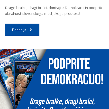
Drage bralke, dragi bralci, donirajte Demokraciji in podprite
pluralnost slovenskega medijskega prostora!
Donacija