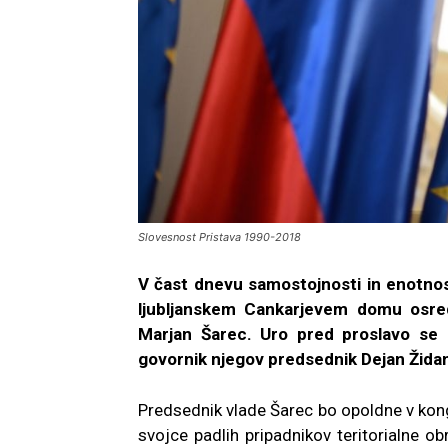
Slovesnost Pristava 1990-2018
V čast dnevu samostojnosti in enotnost
ljubljanskem Cankarjevem domu osred
Marjan Šarec. Uro pred proslavo se b
govornik njegov predsednik Dejan Žida
Predsednik vlade Šarec bo opoldne v kong
svojce padlih pripadnikov teritorialne ob