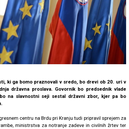
i, ki ga bomo praznovali v sredo, bo drevi ob 20. uri v
nja državna proslava. Govornik bo predsednik vlade
o na slavnostni seji sestal državni zbor, kjer pa bo
n.
resnem centru na Brdu pri Kranju tudi pripravil sprejem za
rambe, ministrstva za notranje zadeve in civilnih žrtev ter