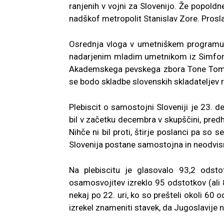
ranjenih v vojni za Slovenijo. Že popoldn
nadškof metropolit Stanislav Zore. Prosl
Osrednja vloga v umetniškem programu
nadarjenim mladim umetnikom iz Simfoni
Akademskega pevskega zbora Tone Tomšič 
se bodo skladbe slovenskih skladateljev r
Plebiscit o samostojni Sloveniji je 23. d
bil v začetku decembra v skupščini, pred
Nihče ni bil proti, štirje poslanci pa so s
Slovenija postane samostojna in neodvis
Na plebiscitu je glasovalo 93,2 odstot
osamosvojitev izreklo 95 odstotkov (ali 8
nekaj po 22. uri, ko so prešteli okoli 60
izrekel znameniti stavek, da Jugoslavije n