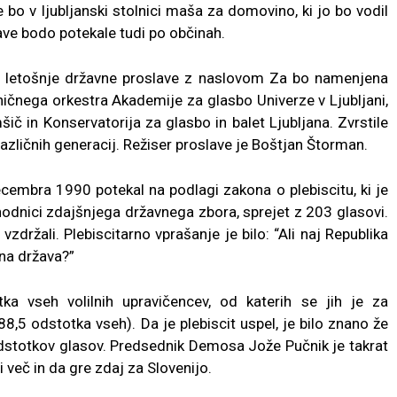
e bo v ljubljanski stolnici maša za domovino, ki jo bo vodil
ave bodo potekale tudi po občinah.
 letošnje državne proslave z naslovom Za bo namenjena
čnega orkestra Akademije za glasbo Univerze v Ljubljani,
in Konservatorija za glasbo in balet Ljubljana. Zvrstile
azličnih generacij. Režiser proslave je Boštjan Štorman.
ecembra 1990 potekal na podlagi zakona o plebiscitu, ki je
hodnici zdajšnjega državnega zbora, sprejet z 203 glasovi.
e vzdržali. Plebiscitarno vprašanje je bilo: “Ali naj Republika
na država?”
ka vseh volilnih upravičencev, od katerih se jih je za
8,5 odstotka vseh). Da je plebiscit uspel, je bilo znano že
 odstotkov glasov. Predsednik Demosa Jože Pučnik je takrat
i več in da gre zdaj za Slovenijo.