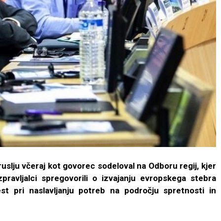
ruslju včeraj kot govorec sodeloval na Odboru regij, kjer
pravljalci spregovorili o izvajanju evropskega stebra
est pri naslavljanju potreb na področju spretnosti in