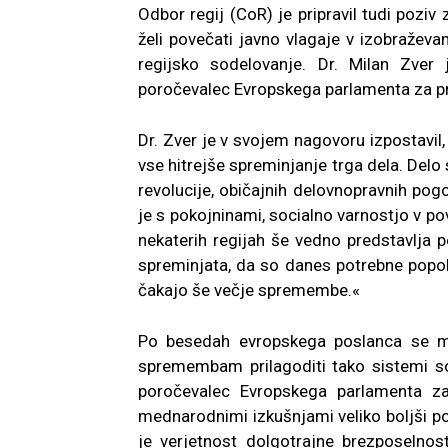
Odbor regij (CoR) je pripravil tudi poziv
želi povečati javno vlagaje v izobražev
regijsko sodelovanje. Dr. Milan Zver 
poročevalec Evropskega parlamenta za 
Dr. Zver je v svojem nagovoru izpostavil, 
vse hitrejše spreminjanje trga dela. Delo 
revolucije, običajnih delovnopravnih pog
je s pokojninami, socialno varnostjo v po
nekaterih regijah še vedno predstavlja p
spreminjata, da so danes potrebne popol
čakajo še večje spremembe.«
Po besedah evropskega poslanca se mo
spremembam prilagoditi tako sistemi soc
poročevalec Evropskega parlamenta 
mednarodnimi izkušnjami veliko boljši pol
je verjetnost dolgotrajne brezposelnos