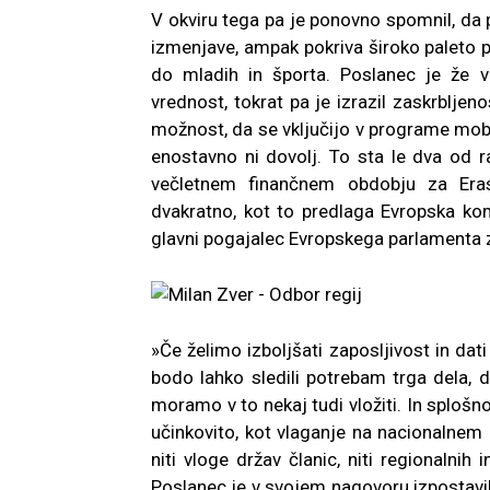
V okviru tega pa je ponovno spomnil, d
izmenjave, ampak pokriva široko paleto po
do mladih in športa. Poslanec je že 
vrednost, tokrat pa je izrazil zaskrbljen
možnost, da se vključijo v programe mobil
enostavno ni dovolj. To sta le dva od 
večletnem finančnem obdobju za Eras
dvakratno, kot to predlaga Evropska komi
glavni pogajalec Evropskega parlamenta 
»Če želimo izboljšati zaposljivost in dat
bodo lahko sledili potrebam trga dela, 
moramo v to nekaj tudi vložiti. In splošn
učinkovito, kot vlaganje na nacionalne
niti vloge držav članic, niti regionalnih 
Poslanec je v svojem nagovoru izpostavil 