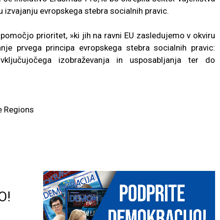
u izvajanju evropskega stebra socialnih pravic.
 pomočjo prioritet, »ki jih na ravni EU zasledujemo v okviru
anje prvega principa evropskega stebra socialnih pravic:
vključujočega izobraževanja in usposabljanja ter do
e Regions
O!