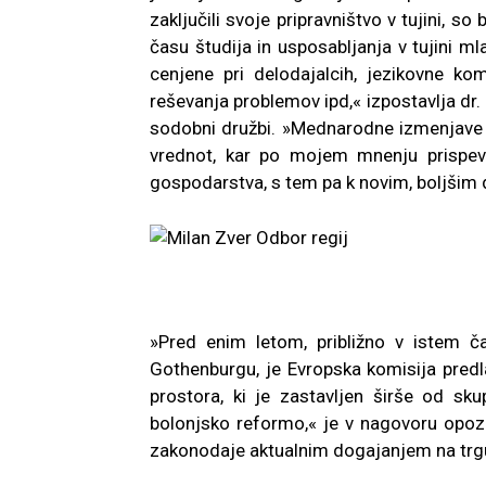
zaključili svoje pripravništvo v tujini, s
času študija in usposabljanja v tujini ml
cenjene pri delodajalcih, jezikovne ko
reševanja problemov ipd,« izpostavlja dr
sodobni družbi. »Mednarodne izmenjave p
vrednot, kar po mojem mnenju prispev
gospodarstva, s tem pa k novim, boljšim 
»Pred enim letom, približno v istem ča
Gothenburgu, je Evropska komisija pred
prostora, ki je zastavljen širše od sk
bolonjsko reformo,« je v nagovoru opozor
zakonodaje aktualnim dogajanjem na trgu 