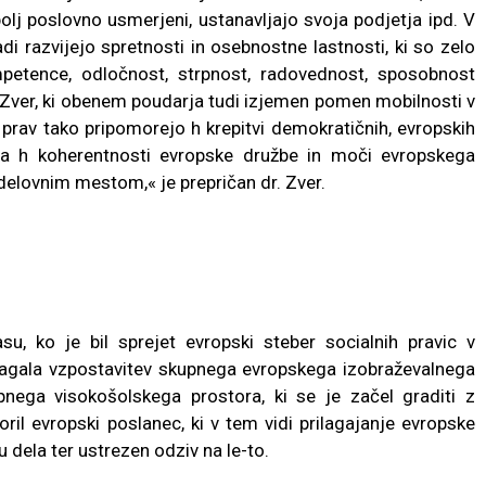
o bolj poslovno usmerjeni, ustanavljajo svoja podjetja ipd. V
adi razvijejo spretnosti in osebnostne lastnosti, ki so zelo
mpetence, odločnost, strpnost, radovednost, sposobnost
. Zver, ki obenem poudarja tudi izjemen pomen mobilnosti v
rav tako pripomorejo h krepitvi demokratičnih, evropskih
a h koherentnosti evropske družbe in moči evropskega
delovnim mestom,« je prepričan dr. Zver.
su, ko je bil sprejet evropski steber socialnih pravic v
lagala vzpostavitev skupnega evropskega izobraževalnega
upnega visokošolskega prostora, ki se je začel graditi z
il evropski poslanec, ki v tem vidi prilagajanje evropske
dela ter ustrezen odziv na le-to.