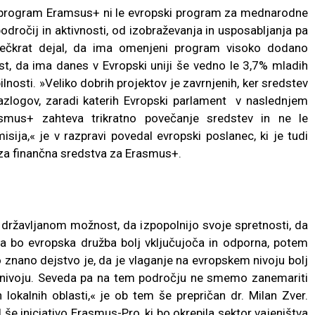
a program Eramsus+ ni le evropski program za mednarodne
dročij in aktivnosti, od izobraževanja in usposabljanja pa
večkrat dejal, da ima omenjeni program visoko dodano
ost, da ima danes v Evropski uniji še vedno le 3,7% mladih
nosti. »Veliko dobrih projektov je zavrnjenih, ker sredstev
razlogov, zaradi katerih Evropski parlament v naslednjem
mus+ zahteva trikratno povečanje sredstev in ne le
sija,« je v razpravi povedal evropski poslanec, ki je tudi
za finančna sredstva za Erasmus+.
i državljanom možnost, da izpopolnijo svoje spretnosti, da
da bo evropska družba bolj vključujoča in odporna, potem
o znano dejstvo je, da je vlaganje na evropskem nivoju bolj
m nivoju. Seveda pa na tem področju ne smemo zanemariti
in lokalnih oblasti,« je ob tem še prepričan dr. Milan Zver.
še iniciativo Erasmus-Pro, ki bo okrepila sektor vajeništva