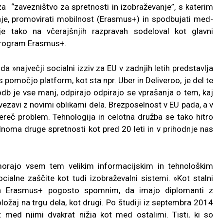
 za “zavezništvo za spretnosti in izobraževanje”, s katerim
anje, promovirati mobilnost (Erasmus+) in spodbujati med-
je tako na včerajšnjih razpravah sodeloval kot glavni
program Erasmus+.
da »največji socialni izziv za EU v zadnjih letih predstavlja
s pomočjo platform, kot sta npr. Uber in Deliveroo, je del te
odb je vse manj, odpirajo odpirajo se vprašanja o tem, kaj
vezavi z novimi oblikami dela. Brezposelnost v EU pada, a v
ereč problem. Tehnologija in celotna družba se tako hitro
noma druge spretnosti kot pred 20 leti in v prihodnje nas
rajo vsem tem velikim informacijskim in tehnološkim
ialne zaščite kot tudi izobraževalni sistemi. »Kot stalni
za Erasmus+ pogosto spomnim, da imajo diplomanti z
ožaj na trgu dela, kot drugi. Po študiji iz septembra 2014
t med njimi dvakrat nižja kot med ostalimi. Tisti, ki so