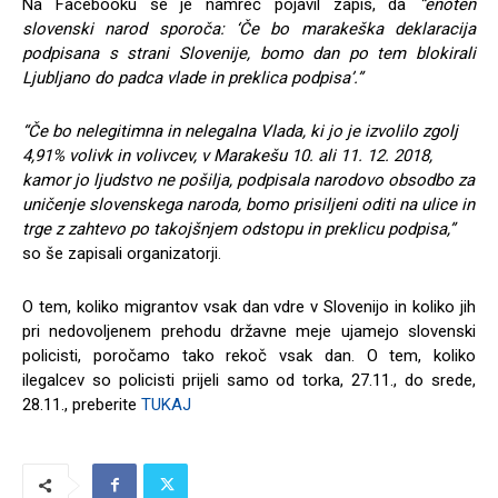
Na Facebooku se je namreč pojavil zapis, da
“enoten
slovenski narod sporoča: ‘Če bo marakeška deklaracija
podpisana s strani Slovenije, bomo dan po tem blokirali
Ljubljano do padca vlade in preklica podpisa’.”
“Če bo nelegitimna in nelegalna Vlada, ki jo je izvolilo zgolj
4,91% volivk in volivcev, v Marakešu 10. ali 11. 12. 2018,
kamor jo ljudstvo ne pošilja, podpisala narodovo obsodbo za
uničenje slovenskega naroda, bomo prisiljeni oditi na ulice in
trge z zahtevo po takojšnjem odstopu in preklicu podpisa,”
so še zapisali organizatorji.
O tem, koliko migrantov vsak dan vdre v Slovenijo in koliko jih
pri nedovoljenem prehodu državne meje ujamejo slovenski
policisti, poročamo tako rekoč vsak dan. O tem, koliko
ilegalcev so policisti prijeli samo od torka, 27.11., do srede,
28.11., preberite
TUKAJ