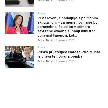
Gašper Blažič
-
6. avgusta, 2026
Fokus
RTV Slovenija nadaljuje s političnim
aktivizmom – za njene novinarje bolj
pomembno, če se bo v primeru
zavržene ovadbe zunanji minister
opravičil Fajonovi, kot...
Gašper Blažič
-
6. avgusta, 2026
Fokus
Ruska prijateljica Nataše Pirc Musar
je prava tempirana bomba
Gašper Blažič
-
6. avgusta, 2026