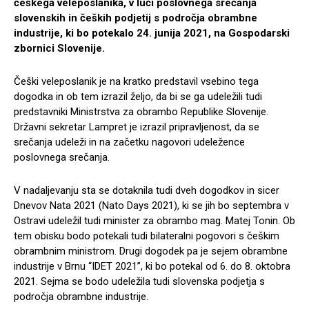
češkega veleposlanika, v luči poslovnega srečanja
slovenskih in čeških podjetij s področja obrambne
industrije, ki bo potekalo 24. junija 2021, na Gospodarski
zbornici Slovenije.
Češki veleposlanik je na kratko predstavil vsebino tega
dogodka in ob tem izrazil željo, da bi se ga udeležili tudi
predstavniki Ministrstva za obrambo Republike Slovenije.
Državni sekretar Lampret je izrazil pripravljenost, da se
srečanja udeleži in na začetku nagovori udeležence
poslovnega srečanja.
V nadaljevanju sta se dotaknila tudi dveh dogodkov in sicer
Dnevov Nata 2021 (Nato Days 2021), ki se jih bo septembra v
Ostravi udeležil tudi minister za obrambo mag. Matej Tonin. Ob
tem obisku bodo potekali tudi bilateralni pogovori s češkim
obrambnim ministrom. Drugi dogodek pa je sejem obrambne
industrije v Brnu “IDET 2021”, ki bo potekal od 6. do 8. oktobra
2021. Sejma se bodo udeležila tudi slovenska podjetja s
področja obrambne industrije.