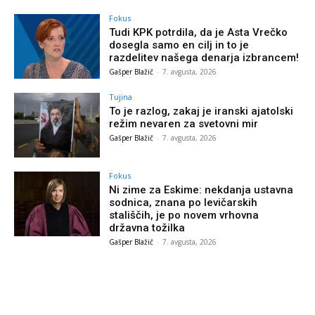
Fokus
Tudi KPK potrdila, da je Asta Vrečko
dosegla samo en cilj in to je
razdelitev našega denarja izbrancem!
Gašper Blažič
-
7. avgusta, 2026
Tujina
To je razlog, zakaj je iranski ajatolski
režim nevaren za svetovni mir
Gašper Blažič
-
7. avgusta, 2026
Fokus
Ni zime za Eskime: nekdanja ustavna
sodnica, znana po levičarskih
stališčih, je po novem vrhovna
državna tožilka
Gašper Blažič
-
7. avgusta, 2026