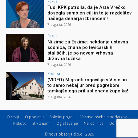
Fokus
Tudi KPK potrdila, da je Asta Vrečko
dosegla samo en cilj in to je razdelitev
našega denarja izbrancem!
7. avgusta, 2026
Fokus
Ni zime za Eskime: nekdanja ustavna
sodnica, znana po levičarskih
stališčih, je po novem vrhovna
državna tožilka
7. avgusta, 2026
Kronika
(VIDEO) Migranti rogovilijo v Vinici in
to samo nekaj ur pred pogrebom
tamkajšnjega priljubljenega župnika!
7. avgusta, 2026
O reviji
O podjetju
Splošni pogoji
Varstvo osebnih podatkov
Piškotki
Stik z nami
Oglaševanje
Naročilnica
Donacije
© Nova obzorja d.o.o., 2026