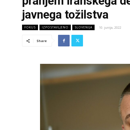
pranjem iranskega d
javnega tožilstva
10. junija, 2022
FOKUS
IZPOSTAVLJENO
SLOVENIJA
Share