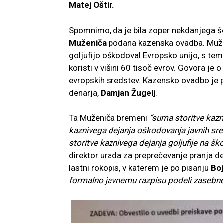
Matej Oštir.
Spomnimo, da je bila zoper nekdanjega 
Muženiča
podana kazenska ovadba. Muže
goljufijo oškodoval Evropsko unijo, s te
koristi v višini 60 tisoč evrov. Govora je
evropskih sredstev. Kazensko ovadbo je p
denarja,
Damjan Žugelj
.
Ta Muženiča bremeni
“suma storitve kazn
kaznivega dejanja oškodovanja javnih sred
storitve kaznivega dejanja goljufije na š
direktor urada za preprečevanje pranja d
lastni rokopis, v katerem je po pisanju
Boj
formalno javnemu razpisu podeli zasebnem