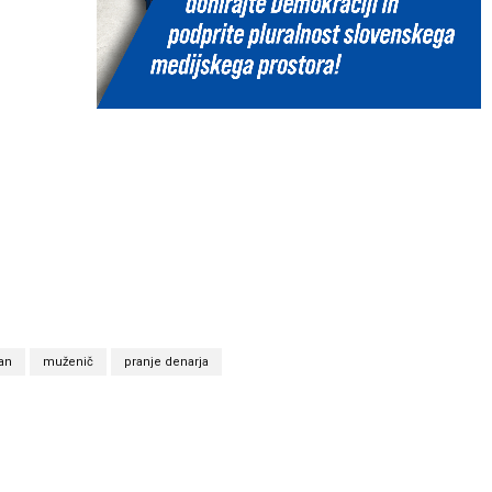
ran
muženič
pranje denarja