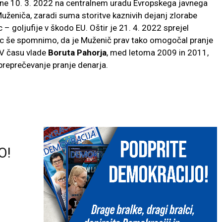
 dne 10. 3. 2022 na centralnem uradu Evropskega javnega
uženiča, zaradi suma storitve kaznivih dejanj zlorabe
– goljufije v škodo EU. Oštir je 21. 4. 2022 sprejel
nec še spomnimo, da je Muženič prav tako omogočal pranje
 V času vlade
Boruta Pahorja
, med letoma 2009 in 2011,
 preprečevanje pranje denarja.
O!