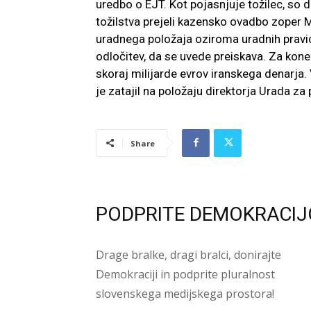
uredbo o EJT. Kot pojasnjuje tožilec, so
tožilstva prejeli kazensko ovadbo zoper M
uradnega položaja oziroma uradnih pravic 
odločitev, da se uvede preiskava. Za ko
skoraj milijarde evrov iranskega denarja.
je zatajil na položaju direktorja Urada za
Share
PODPRITE DEMOKRACIJ
Drage bralke, dragi bralci, donirajte
Demokraciji in podprite pluralnost
slovenskega medijskega prostora!