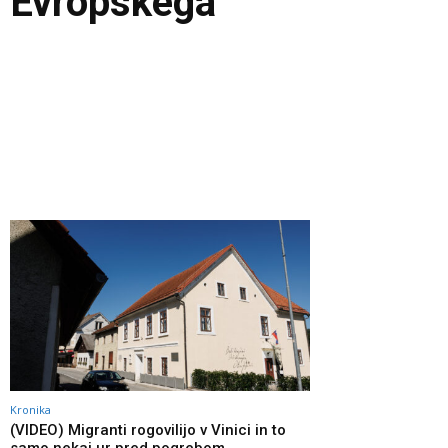
m Evropskega
Kronika
(VIDEO) Migranti rogovilijo v Vinici in to