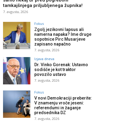
samo nekaj ur pred pogrebom
tamkajšnjega priljubljenega župnika!
7. avgusta, 2026
Fokus
Zgolj jezikovni lapsus ali
namerna napaka? Ime druge
sopotnice Pirc Musarjeve
zapisano napačno
7. avgusta, 2026
Izjava dneva
Dr. Vinko Gorenak: Ustavno
sodišče je kot traktor
povozilo ustavo
7. avgusta, 2026
Fokus
V novi Demokraciji preberite:
V znamenju vroče jeseni:
referendumi in žaganje
predsednika DZ
7. avgusta, 2026