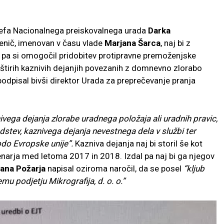
šefa Nacionalnega preiskovalnega urada
Darka
nič, imenovan v času vlade
Marjana Šarca
, naj bi z
m pa si omogočil pridobitev protipravne premoženjske
 o štirih kaznivih dejanjih povezanih z domnevno zlorabo
odpisal bivši direktor Urada za preprečevanje pranja
ivega dejanja zlorabe uradnega položaja ali uradnih pravic,
stev, kaznivega dejanja nevestnega dela v službi ter
kodo Evropske unije”.
Kazniva dejanja naj bi storil še kot
enarja med letoma 2017 in 2018. Izdal pa naj bi ga njegov
ana Požarja
napisal oziroma naročil, da se posel
“kljub
u podjetju Mikrografija, d. o. o.”