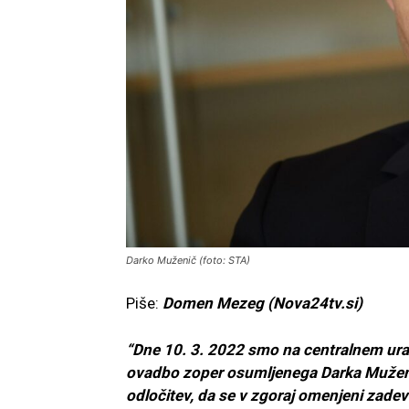
Darko Muženič (foto: STA)
Piše:
Domen Mezeg (Nova24tv.si)
“Dne 10. 3. 2022 smo na centralnem ura
ovadbo zoper osumljenega Darka Muženi
odločitev, da se v zgoraj omenjeni zadev