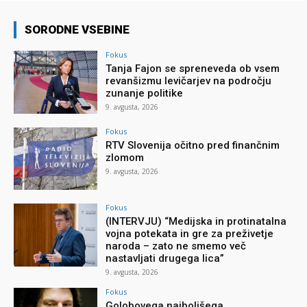
SORODNE VSEBINE
Fokus
Tanja Fajon se spreneveda ob vsem
revanšizmu levičarjev na področju
zunanje politike
9. avgusta, 2026
Fokus
RTV Slovenija očitno pred finančnim
zlomom
9. avgusta, 2026
Fokus
(INTERVJU) “Medijska in protinatalna
vojna potekata in gre za preživetje
naroda – zato ne smemo več
nastavljati drugega lica”
9. avgusta, 2026
Fokus
Golobovega najboljšega