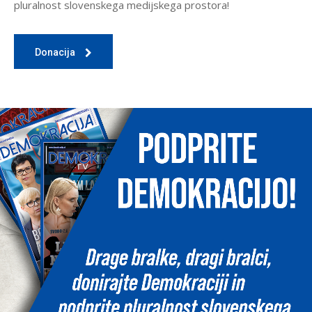
pluralnost slovenskega medijskega prostora!
Donacija