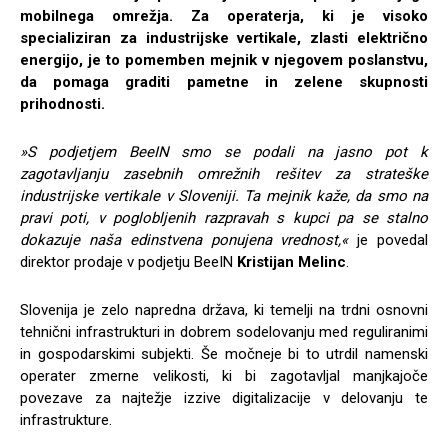
mobilnega omrežja. Za operaterja, ki je visoko
specializiran za industrijske vertikale, zlasti električno
energijo, je to pomemben mejnik v njegovem poslanstvu,
da pomaga graditi pametne in zelene skupnosti
prihodnosti.
»S podjetjem BeeIN smo se podali na jasno pot k
zagotavljanju zasebnih omrežnih rešitev za strateške
industrijske vertikale v Sloveniji. Ta mejnik kaže, da smo na
pravi poti, v poglobljenih razpravah s kupci pa se stalno
dokazuje naša edinstvena ponujena vrednost,«
je povedal
direktor prodaje v podjetju BeeIN
Kristijan Melinc
.
Slovenija je zelo napredna država, ki temelji na trdni osnovni
tehnični infrastrukturi in dobrem sodelovanju med reguliranimi
in gospodarskimi subjekti. Še močneje bi to utrdil namenski
operater zmerne velikosti, ki bi zagotavljal manjkajoče
povezave za najtežje izzive digitalizacije v delovanju te
infrastrukture.