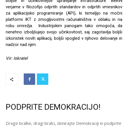
boljše in učinkovitejše upravljanje infrastrukture. BeeIN
verjame v filozofijo odprtih standardov in odprtih vmesnikov
za aplikacijsko programiranje (API), ki temeljijo na močni
platformi IKT z zmogljivostmi računalništva v oblaku in na
robu omrežja. Industrijskim panogam tako omogoča, da
nenehno izboljšujejo svojo učinkovitost, saj zagotavlja boljši
izkoristek novih aplikacij, boljši vpogled v njihovo delovanje in
nadzor nad njim.
Vir: Iskratel
PODPRITE DEMOKRACIJO!
Drage bralke, dragi bralci, donirajte Demokraciji in podprite