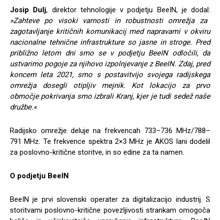
Josip Dulj
, direktor tehnologije v podjetju BeeIN, je dodal:
»Zahteve po visoki varnosti in robustnosti omrežja za
zagotavljanje kritičnih komunikacij med napravami v okviru
nacionalne tehnične infrastrukture so jasne in stroge. Pred
približno letom dni smo se v podjetju BeeIN odločili, da
ustvarimo pogoje za njihovo izpolnjevanje z BeeIN. Zdaj, pred
koncem leta 2021, smo s postavitvijo svojega radijskega
omrežja dosegli otipljiv mejnik. Kot lokacijo za prvo
območje pokrivanja smo izbrali Kranj, kjer je tudi sedež naše
družbe.«
Radijsko omrežje deluje na frekvencah 733–736 MHz/788–
791 MHz. Te frekvence spektra 2×3 MHz je AKOS lani dodelil
za poslovno-kritične storitve, in so edine za ta namen.
O podjetju BeeIN
BeeIN je prvi slovenski operater za digitalizacijo industrij. S
storitvami poslovno-kritične povezljivosti strankam omogoča