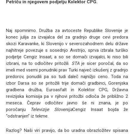
Petriču in njegovem podjetju Kolektor CPG.
Naj spomnimo. Družba za avtoceste Republike Slovenije je
konec julija za izvajalca del za gradnjo druge cevi predora
skozi Karavanke, ki Slovenijo v severozahodnem delu države
najhitreje povezuje s sosednjo Avstrijo, sprva izbrala turško
podjetje Cengiz Insaat, a so se domači izvajalci, ki niso bili
izbrani, na to odločitev pritožili.
STA
je sicer poročal, da so
imeli med vsemi ponudniki prav Turki največ izkušenj z gradnjo
predorov, ponudili pa so tudi daleč najnižjo ceno. Toda na
izbor Darsa so se pritožili trije domači gradbinci, Gorenjska
gradbena družba, Euroasfalt in Kolektor CPG, Državna
revizijska komisija pa v njihovi pritožbi odloča že približno 2
meseca. Čeprav odločitev javno še ni znana, je po
poročanju
Televizije Slovenija
Cengiz Insaat bojda že
“odstranjen” iz tekme.
Razlog? Naši viri pravijo, da bo uradna obrazložitev spisana