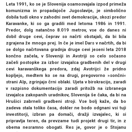
Leta 1991, ko se je Slovenija osamosvajala izpod primeža
komunizma in propadajoče Jugoslavije, je simbolično
dobila tudi okno v zahodni svet demokracije, skozi predor
Karavanke, ki so ga gradili med letoma 1986 in 1991.
Predor, dolg natančno 8.019 metrov, vse do danes ni
dobil druge cevi, čeprav so načrti obstajali, da bi bila
zgrajena že mnogo prej. In če je imel Dars v načrtih, da bi
se dolgo načrtovana gradnja druge cevi jeseni leta 2018
končno začela, v Sloveniji in Avstriji so celo sočasno
začeli postopke za izbor izvajalca gradbenih del v drugi
cevi karavanškega predora, zdaj Avstrijci že pridno
kopljejo, medtem ko se na drugi, pregovorno »sončni«
strani Alp, zgrinjajo črni oblaki. Ujeta v birokracijo, zaradi
v razpisno dokumentacijo zaradi pritožb na izbranega
izvajalca zakopanih uradnikov, Slovenija še čaka, da bi na
Hrušici zabrneli gradbeni stroji. Vse bolj kaže, da bo
zadeva stala toliko časa, dokler ne bodo odgnani vsi tuji
investitorji, izbran pa domači, dražji izvajalec, ki si
pripravlja teren, da prevzame tudi projekt drugi tir, in z
obema nesramno obogati. Res je, govor je o Stojanu