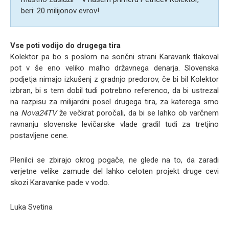
beri: 20 milijonov evrov!
Vse poti vodijo do drugega tira
Kolektor pa bo s poslom na sončni strani Karavank tlakoval
pot v še eno veliko malho državnega denarja. Slovenska
podjetja nimajo izkušenj z gradnjo predorov, če bi bil Kolektor
izbran, bi s tem dobil tudi potrebno referenco, da bi ustrezal
na razpisu za milijardni posel drugega tira, za katerega smo
na
Nova24TV
že večkrat poročali, da bi se lahko ob varčnem
ravnanju slovenske levičarske vlade gradil tudi za tretjino
postavljene cene.
Plenilci se zbirajo okrog pogače, ne glede na to, da zaradi
verjetne velike zamude del lahko celoten projekt druge cevi
skozi Karavanke pade v vodo.
Luka Svetina