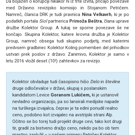
Da bojazen o korupciji nikakor ni iz trte izvita, pričajo povezave
med Državno revizijsko komisijo in Stojanom Petričem.
Namreč, članica DRK je tudi pravnica
Nina Velkavrh
, ki je po
podatkih portala
Siol
partnerica
Primoža Beštra
, člana uprave
družbe Kolektor Group. A tukaj se sporne povezave še ne
končajo. Skupina Kolektor, katere krovna družba je Kolektor
Group, namreč obsega tudi skupino podjetij, med katerimi
predvsem gradbinec Kolektor Koling pomemben del prihodkov
ustvari prek poslov z državo. Zanimivo, Kolektor je samo v
letu 2016 vložil deset (10!) zahtevkov za revizijo.
Kolektor obvladuje tudi časopisno hišo
Delo
in številne
druge odločevalce v državi, skupaj s poslanskim
kandidatom Levice
Goranom Lukićem,
ki je ustanovil
nevladno organizacijo, pa so lansirali medijske napade
na turškega izvajalca, čeprav je ta edini ponudil realno
ceno, podobno kot izvajalec na avstrijski strani Alp.
Očitno se bo torej tudi projekt druge cevi, tako kot drugi
tir, gradil za bistveno dražjo ceno, nekdo pa bo ob tem
mastno zaslužil – v našem primeru Petričev Kolektor,