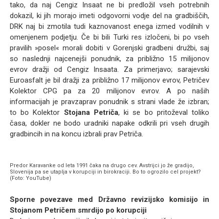
tako, da naj Cengiz Insaat ne bi predložil vseh potrebnih
dokazil, ki jih morajo imeti odgovorni vodje del na gradbiščih,
DRK naj bi zmotila tudi kaznovanost enega izmed vodilnih v
omenjenem podjetju. Če bi bili Turki res izločeni, bi po vseh
pravilih »posel« morali dobiti v Gorenjski gradbeni družbi, saj
so naslednji najcenejši ponudnik, za približno 15 milijonov
evrov dražji od Cengiz Insaata. Za primerjavo; sarajevski
Euroasfalt je bil dražji za približno 17 milijonov evrov, Petričev
Kolektor CPG pa za 20 milijonov evrov. A po naših
informacijah je pravzaprav ponudnik s strani vlade že izbran;
to bo Kolektor
Stojana Petriča
, ki se bo pritoževal toliko
časa, dokler ne bodo uradniki napake odkrili pri vseh drugih
gradbincih in na koncu izbrali prav Petriča.
Predor Karavanke od leta 1991 čaka na drugo cev. Avstrijci jo že gradijo,
Slovenija pa se utaplja v korupciji in birokraciji. Bo to ogrozilo cel projekt?
(Foto: YouTube)
Sporne povezave med Državno revizijsko komisijo in
Stojanom Petričem smrdijo po korupciji