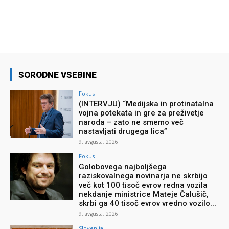
SORODNE VSEBINE
Fokus
(INTERVJU) “Medijska in protinatalna
vojna potekata in gre za preživetje
naroda – zato ne smemo več
nastavljati drugega lica”
9. avgusta, 2026
Fokus
Golobovega najboljšega
raziskovalnega novinarja ne skrbijo
več kot 100 tisoč evrov redna vozila
nekdanje ministrice Mateje Čalušič,
skrbi ga 40 tisoč evrov vredno vozilo...
9. avgusta, 2026
Slovenija