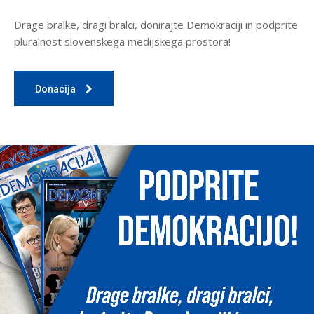
Drage bralke, dragi bralci, donirajte Demokraciji in podprite
pluralnost slovenskega medijskega prostora!
Donacija