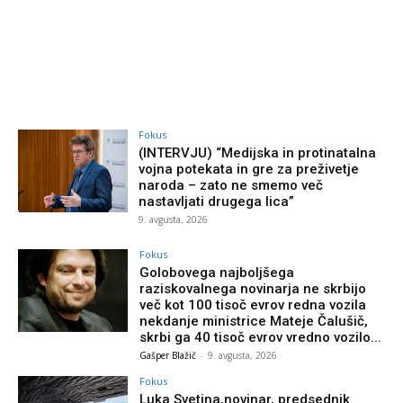
Fokus
(INTERVJU) “Medijska in protinatalna
vojna potekata in gre za preživetje
naroda – zato ne smemo več
nastavljati drugega lica”
9. avgusta, 2026
Fokus
Golobovega najboljšega
raziskovalnega novinarja ne skrbijo
več kot 100 tisoč evrov redna vozila
nekdanje ministrice Mateje Čalušič,
skrbi ga 40 tisoč evrov vredno vozilo...
Gašper Blažič
-
9. avgusta, 2026
Fokus
Luka Svetina,novinar, predsednik