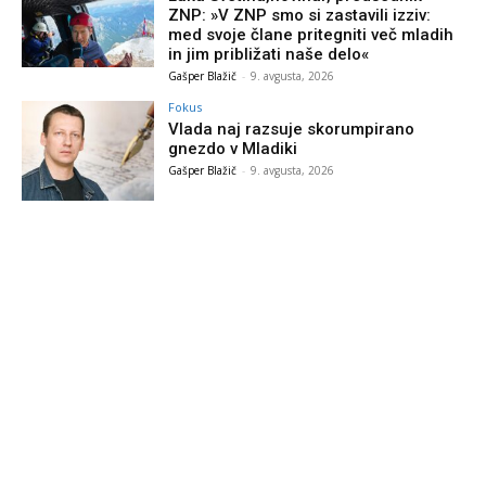
ZNP: »V ZNP smo si zastavili izziv:
med svoje člane pritegniti več mladih
in jim približati naše delo«
Gašper Blažič
-
9. avgusta, 2026
Fokus
Vlada naj razsuje skorumpirano
gnezdo v Mladiki
Gašper Blažič
-
9. avgusta, 2026