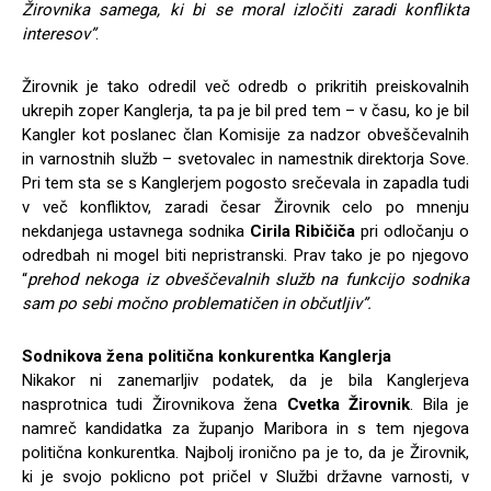
Žirovnika samega, ki bi se moral izločiti zaradi konflikta
interesov”
.
Žirovnik je tako odredil več odredb o prikritih preiskovalnih
ukrepih zoper Kanglerja, ta pa je bil pred tem – v času, ko je bil
Kangler kot poslanec član Komisije za nadzor obveščevalnih
in varnostnih služb – svetovalec in namestnik direktorja Sove.
Pri tem sta se s Kanglerjem pogosto srečevala in zapadla tudi
v več konfliktov, zaradi česar Žirovnik celo po mnenju
nekdanjega ustavnega sodnika
Cirila Ribičiča
pri odločanju o
odredbah ni mogel biti nepristranski. Prav tako je po njegovo
“
prehod nekoga iz obveščevalnih služb na funkcijo sodnika
sam po sebi močno problematičen in občutljiv”.
Sodnikova žena politična konkurentka Kanglerja
Nikakor ni zanemarljiv podatek, da je bila Kanglerjeva
nasprotnica tudi Žirovnikova žena
Cvetka Žirovnik
. Bila je
namreč kandidatka za županjo Maribora in s tem njegova
politična konkurentka. Najbolj ironično pa je to, da je Žirovnik,
ki je svojo poklicno pot pričel v Službi državne varnosti, v