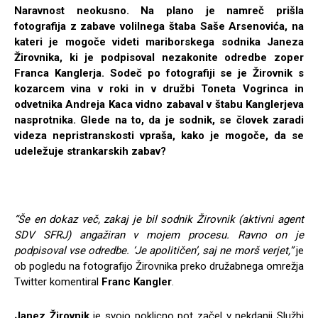
Naravnost neokusno. Na plano je namreč prišla
fotografija z zabave volilnega štaba Saše Arsenovića, na
kateri je mogoče videti mariborskega sodnika Janeza
Žirovnika, ki je podpisoval nezakonite odredbe zoper
Franca Kanglerja. Sodeč po fotografiji se je Žirovnik s
kozarcem vina v roki in v družbi Toneta Vogrinca in
odvetnika Andreja Kaca vidno zabaval v štabu Kanglerjeva
nasprotnika. Glede na to, da je sodnik, se človek zaradi
videza nepristranskosti vpraša, kako je mogoče, da se
udeležuje strankarskih zabav?
“Še en dokaz več, zakaj je bil sodnik Žirovnik (aktivni agent
SDV SFRJ) angažiran v mojem procesu. Ravno on je
podpisoval vse odredbe. ‘Je apolitičen’, saj ne morš verjet,”
je
ob pogledu na fotografijo Žirovnika preko družabnega omrežja
Twitter komentiral
Franc Kangler
.
Janez Žirovnik
je svojo poklicno pot začel v nekdanji Službi