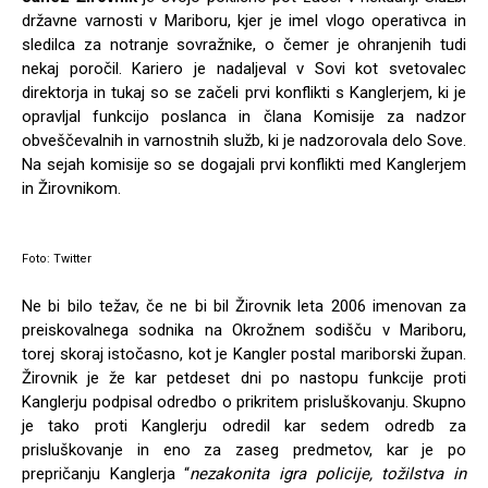
državne varnosti v Mariboru, kjer je imel vlogo operativca in
sledilca za notranje sovražnike, o čemer je ohranjenih tudi
nekaj poročil. Kariero je nadaljeval v Sovi kot svetovalec
direktorja in tukaj so se začeli prvi konflikti s Kanglerjem, ki je
opravljal funkcijo poslanca in člana Komisije za nadzor
obveščevalnih in varnostnih služb, ki je nadzorovala delo Sove.
Na sejah komisije so se dogajali prvi konflikti med Kanglerjem
in Žirovnikom.
Foto: Twitter
Ne bi bilo težav, če ne bi bil Žirovnik leta 2006 imenovan za
preiskovalnega sodnika na Okrožnem sodišču v Mariboru,
torej skoraj istočasno, kot je Kangler postal mariborski župan.
Žirovnik je že kar petdeset dni po nastopu funkcije proti
Kanglerju podpisal odredbo o prikritem prisluškovanju. Skupno
je tako proti Kanglerju odredil kar sedem odredb za
prisluškovanje in eno za zaseg predmetov, kar je po
prepričanju Kanglerja “
nezakonita igra policije, tožilstva in