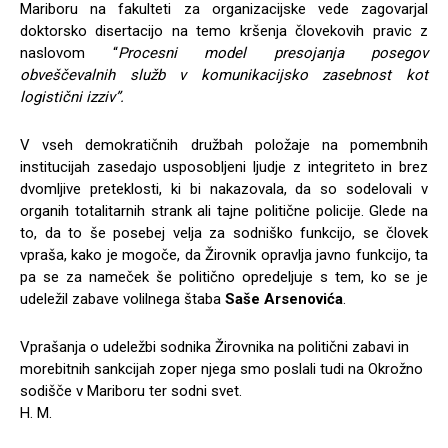
Mariboru na fakulteti za organizacijske vede zagovarjal
doktorsko disertacijo na temo kršenja človekovih pravic z
naslovom “
Procesni model presojanja posegov
obveščevalnih služb v komunikacijsko zasebnost kot
logistični izziv”.
V vseh demokratičnih družbah položaje na pomembnih
institucijah zasedajo usposobljeni ljudje z integriteto in brez
dvomljive preteklosti, ki bi nakazovala, da so sodelovali v
organih totalitarnih strank ali tajne politične policije. Glede na
to, da to še posebej velja za sodniško funkcijo, se človek
vpraša, kako je mogoče, da Žirovnik opravlja javno funkcijo, ta
pa se za nameček še politično opredeljuje s tem, ko se je
udeležil zabave volilnega štaba
Saše Arsenovića
.
Vprašanja o udeležbi sodnika Žirovnika na politični zabavi in
morebitnih sankcijah zoper njega smo poslali tudi na Okrožno
sodišče v Mariboru ter sodni svet.
H. M.