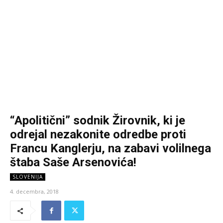
“Apolitični” sodnik Žirovnik, ki je
odrejal nezakonite odredbe proti
Francu Kanglerju, na zabavi volilnega
štaba Saše Arsenovića!
SLOVENIJA
4. decembra, 2018