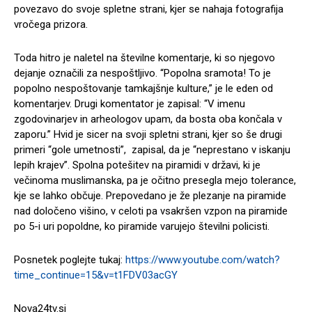
povezavo do svoje spletne strani, kjer se nahaja fotografija
vročega prizora.
Toda hitro je naletel na številne komentarje, ki so njegovo
dejanje označili za nespoštljivo. “Popolna sramota! To je
popolno nespoštovanje tamkajšnje kulture,” je le eden od
komentarjev. Drugi komentator je zapisal: “V imenu
zgodovinarjev in arheologov upam, da bosta oba končala v
zaporu.” Hvid je sicer na svoji spletni strani, kjer so še drugi
primeri “gole umetnosti”, zapisal, da je “neprestano v iskanju
lepih krajev”. Spolna potešitev na piramidi v državi, ki je
večinoma muslimanska, pa je očitno presegla mejo tolerance,
kje se lahko občuje. Prepovedano je že plezanje na piramide
nad določeno višino, v celoti pa vsakršen vzpon na piramide
po 5-i uri popoldne, ko piramide varujejo številni policisti.
Posnetek poglejte tukaj:
https://www.youtube.com/watch?
time_continue=15&v=t1FDV03acGY
Nova24tv.si