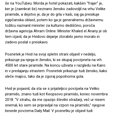
še na YouTubeu. Morda je hotel pokazati, kakšen “frajer” je,
ker je (zaenkrat še) neznano žensko zadovoljil na vrhu Velike
piramide, a dejstvo je, da je do grla v kaši, saj ga preiskuje
egipčanska oblast, potem ko ga je generalnemu državnemu
tožilcu naznanil minister za kulturno dediščino, poroča
državna agencija Ahram Online. Minister Khaled el Anany je ob
tem izjavil, da je Hvidovo dejanje zlorabilo javno moralo in
zadevo poslal v preiskavo.
Posnetek je Hvid na svoji spletni strani objavil v nedeljo,
prikazuje pa njega in žensko, ki se skupaj povzpneta na vrh
4500 let stare piramide. Na koncu uživata v razgledu na Kairo
in v predajanju strastem. Posnetek prikazuje tudi žensko, kako
sleče majico, tako da je zgoraj popolnoma gola.
Hvid je pojasnil, da sta se s prijateljico povzpela na Veliko
piramido, znano tudi kot Keopsovo piramido, konec novembra
2018. “V strahu, da me opazijo številni stražarji, več ur nisem
snemal, ko sem se pripravljal na vzpon na piramido,” njegove
besede povzema Daily Mail. V posnetku je objavil tudi