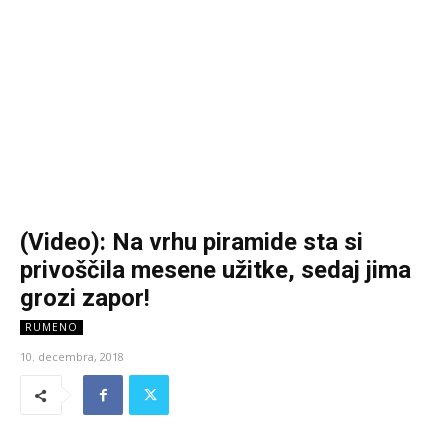
(Video): Na vrhu piramide sta si
privoščila mesene užitke, sedaj jima
grozi zapor!
RUMENO
10. decembra, 2018