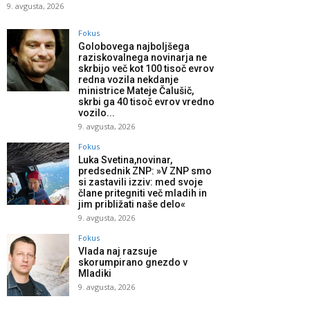
9. avgusta, 2026
Fokus
Golobovega najboljšega
raziskovalnega novinarja ne
skrbijo več kot 100 tisoč evrov
redna vozila nekdanje
ministrice Mateje Čalušič,
skrbi ga 40 tisoč evrov vredno
vozilo...
9. avgusta, 2026
Fokus
Luka Svetina,novinar,
predsednik ZNP: »V ZNP smo
si zastavili izziv: med svoje
člane pritegniti več mladih in
jim približati naše delo«
9. avgusta, 2026
Fokus
Vlada naj razsuje
skorumpirano gnezdo v
Mladiki
9. avgusta, 2026