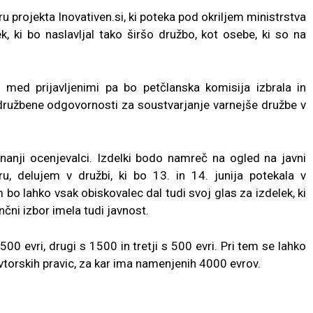
iru projekta Inovativen.si, ki poteka pod okriljem ministrstva
k, ki bo naslavljal tako širšo družbo, kot osebe, ki so na
, med prijavljenimi pa bo petčlanska komisija izbrala in
g družbene odgovornosti za soustvarjanje varnejše družbe v
unanji ocenjevalci. Izdelki bodo namreč na ogled na javni
, delujem v družbi, ki bo 13. in 14. junija potekala v
bo lahko vsak obiskovalec dal tudi svoj glas za izdelek, ki
nčni izbor imela tudi javnost.
2500 evri, drugi s 1500 in tretji s 500 evri. Pri tem se lahko
vtorskih pravic, za kar ima namenjenih 4000 evrov.