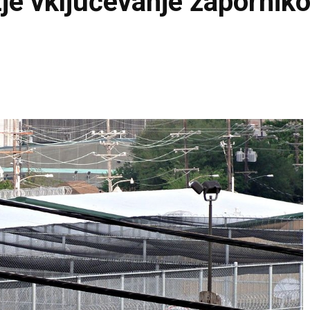
žje vključevanje zapornik