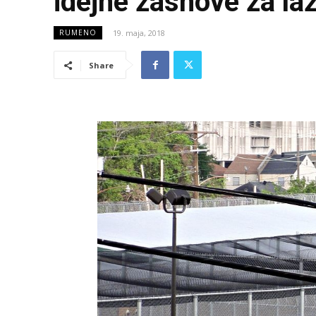
idejne zasnove za la
19. maja, 2018
RUMENO
Share