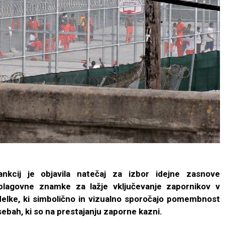
nkcij je objavila natečaj za izbor idejne zasnove
blagovne znamke za lažje vključevanje zapornikov v
zdelke, ki simbolično in vizualno sporočajo pomembnost
sebah, ki so na prestajanju zaporne kazni.