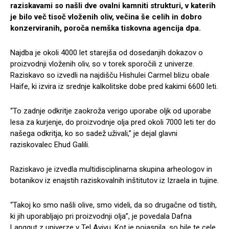
raziskavami so našli dve ovalni kamniti strukturi, v katerih
je bilo več tisoč vloženih oliv, večina še celih in dobro
konzerviranih, poroča nemška tiskovna agencija dpa.
Najdba je okoli 4000 let starejša od dosedanjih dokazov o
proizvodnji vloženih oliv, so v torek sporočili z univerze.
Raziskavo so izvedli na najdišču Hishulei Carmel blizu obale
Haife, ki izvira iz srednje kalkolitske dobe pred kakimi 6600 leti.
“To zadnje odkritje zaokroža verigo uporabe oljk od uporabe
lesa za kurjenje, do proizvodnje olja pred okoli 7000 leti ter do
našega odkritja, ko so sadež uživali,” je dejal glavni
raziskovalec Ehud Galili.
Raziskavo je izvedla multidisciplinarna skupina arheologov in
botanikov iz enajstih raziskovalnih inštitutov iz Izraela in tujine.
“Takoj ko smo našli olive, smo videli, da so drugačne od tistih,
ki jih uporabljajo pri proizvodnji olja”, je povedala Dafna
Langgut z univerze v Tel Avivu. Kot je pojasnila, so bile te cele,