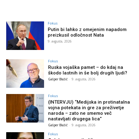
Fokus
Putin bi lahko z omejenim napadom
preizkusil odločnost Nata
9. avgusta, 2026
Fokus
Ruska vojaška pamet – do kdaj na
škodo lastnih in še bolj drugih ljudi?
Gašper Blažič
-
9. avgusta, 2026
Fokus
(INTERVJU) “Medijska in protinatalna
vojna potekata in gre za preživetje
naroda – zato ne smemo več
nastavljati drugega lica”
Gašper Blažič
-
9. avgusta, 2026
Fokus