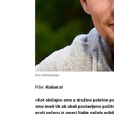
foto: Demokracija
Piše:
Kuloar.si
»Kot običajno smo z družino poletne poč
smo imeli tik ob obali postavljeno počitn
proti večeru iz smeri Italije začelo prib