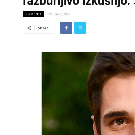
razburljivo izkušnjo:
20. maja, 2021
RUMENO
Share