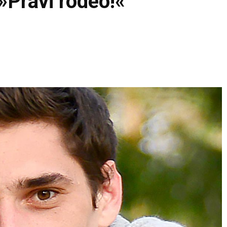
 »Pravi rodeo!«