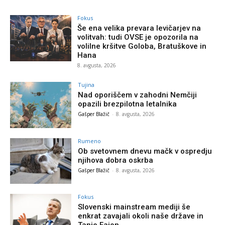
Fokus
Še ena velika prevara levičarjev na
volitvah: tudi OVSE je opozorila na
volilne kršitve Goloba, Bratuškove in
Hana
8. avgusta, 2026
Tujina
Nad oporiščem v zahodni Nemčiji
opazili brezpilotna letalnika
Gašper Blažič
-
8. avgusta, 2026
Rumeno
Ob svetovnem dnevu mačk v ospredju
njihova dobra oskrba
Gašper Blažič
-
8. avgusta, 2026
Fokus
Slovenski mainstream mediji še
enkrat zavajali okoli naše države in