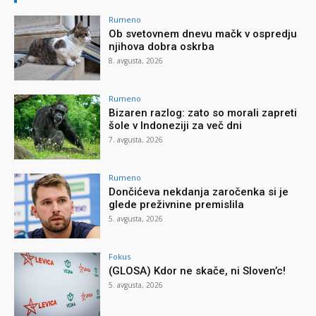
Rumeno
Ob svetovnem dnevu mačk v ospredju
njihova dobra oskrba
8. avgusta, 2026
Rumeno
Bizaren razlog: zato so morali zapreti
šole v Indoneziji za več dni
7. avgusta, 2026
Rumeno
Dončićeva nekdanja zaročenka si je
glede preživnine premislila
5. avgusta, 2026
Fokus
(GLOSA) Kdor ne skače, ni Sloven’c!
5. avgusta, 2026