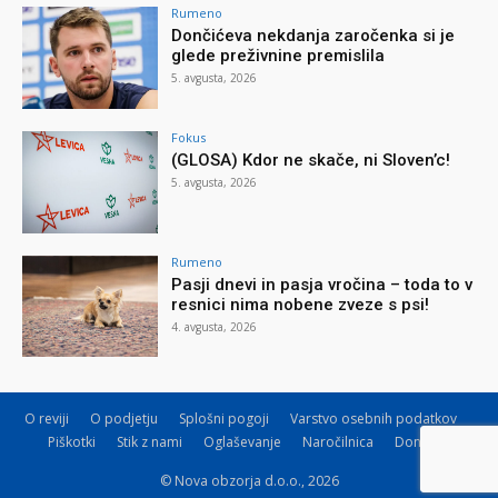
Rumeno
Dončićeva nekdanja zaročenka si je
glede preživnine premislila
5. avgusta, 2026
Fokus
(GLOSA) Kdor ne skače, ni Sloven’c!
5. avgusta, 2026
Rumeno
Pasji dnevi in pasja vročina – toda to v
resnici nima nobene zveze s psi!
4. avgusta, 2026
O reviji
O podjetju
Splošni pogoji
Varstvo osebnih podatkov
Piškotki
Stik z nami
Oglaševanje
Naročilnica
Donacije
© Nova obzorja d.o.o., 2026