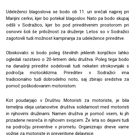
Udeleženci blagoslova se bodo ob 11. uri srečali najprej pri
Marijini cerkvi, kjer bo potekal blagoslov. Nato pa bodo skupaj
odšli v Sodražico, kjer bo pod prireditvenim prostorom pri
osnovni šoli še priložnost za druženje. Letos so v Sodražici
zagotovili tudi možnost kampiranja za udeležence prireditve.
Obiskovalci si bodo poleg številnih jeklenih konjičkov lahko
ogledali razstavo o 20-letnem delu društva. Poleg tega bodo
na današnji prireditvi sodelovali tudi nekateri strokovnjaki s
področja motociklizma. Prireditev v Sodražici ima
tradicionalno tudi dobrodelno noto, saj zbirajo sredstva za
pomoč poškodovanim motoristom.
Kot poudarjajo v Društvu Motoristi za motoriste, je bila
temeljna ideja ustanovitve društva solidarnost med motoristi
in njihovimi družinami. Namen društva je pomoč vsem, ki jih
prizadene nesreča in njihovim svojcem. Že leta so dejavni tudi
na področju preventive v prometu. Organizirajo dneve varne
vožnje za motoriste in preventivne delavnice.