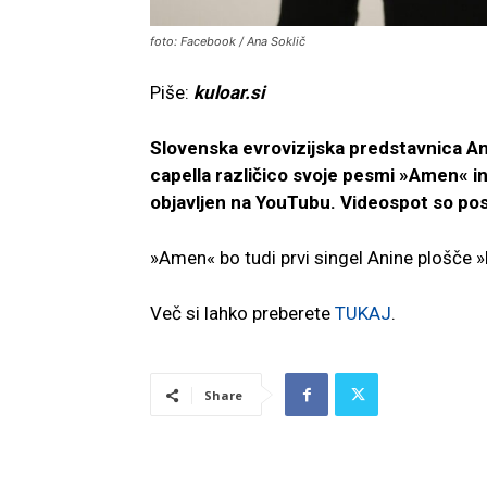
foto: Facebook / Ana Soklič
Piše:
kuloar.si
Slovenska evrovizijska predstavnica An
capella različico svoje pesmi »Amen« in
objavljen na YouTubu. Videospot so pos
»Amen« bo tudi prvi singel Anine plošče »B
Več si lahko preberete
TUKAJ
.
Share