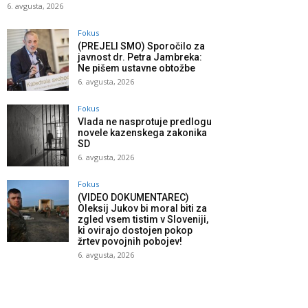
6. avgusta, 2026
Fokus
(PREJELI SMO) Sporočilo za
javnost dr. Petra Jambreka:
Ne pišem ustavne obtožbe
6. avgusta, 2026
Fokus
Vlada ne nasprotuje predlogu
novele kazenskega zakonika
SD
6. avgusta, 2026
Fokus
(VIDEO DOKUMENTAREC)
Oleksij Jukov bi moral biti za
zgled vsem tistim v Sloveniji,
ki ovirajo dostojen pokop
žrtev povojnih pobojev!
6. avgusta, 2026