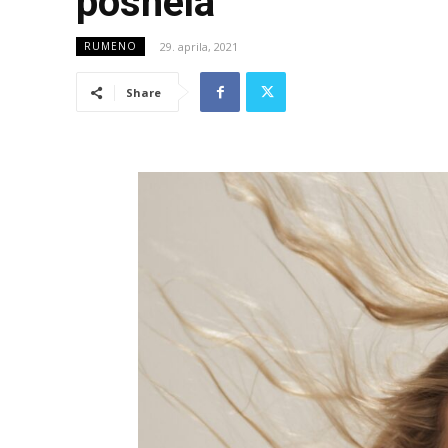
posnela
29. aprila, 2021
RUMENO
Share